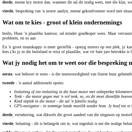
derde
, mense kry motor dan, wanneer dit sal dit nodig wees, met die klas, w
vierde
, bespreking van 'n motor aanlyn, mense gekonfronteer word met situas
Wat om te kies - groot of klein ondernemings
beslis, Huur 'n plaaslike kantoor, sal minder goedkoper wees. Maar verrass
probleem, en so aan.
En 'n groot maatskappy is meer gerieflik - opstyg motors op een plek, jy kan s
kies (As jy in die buiteland te reis) of plaaslike, wat vir baie jare betrokke is 
Wat jy nodig het om te weet oor die bespreking 
eerste
, wat behoort te wees - is die teenwoordigheid van fisiese huur geleenthe
tweede
- 'n aantal addisionele opsies:
Insluiting of nie-insluiting in die huur motor met onbeperkte kilomete
Tenk - die motor gegee met 'n vol tenk, so, en dit moet dieselfde hoevee
Kind sitplek in die motor - dit sal 'n familie nodig.
GPS-navigator - in sommige lande moeilik sonder hom. Jy hoef nie te 
derde
, versekering, wat dikwels die groot aandeel van die uitgawes op motor
vierde
, belasting - dit is belangrik om te, wat ingesluit is net die nodige bela