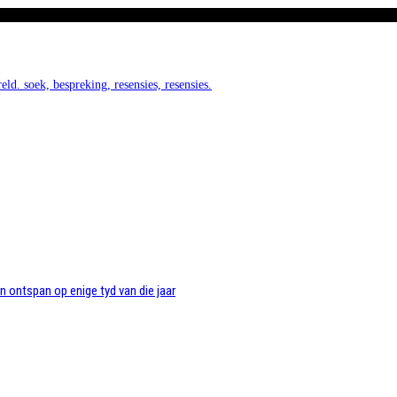
eld. soek, bespreking, resensies, resensies.
n ontspan op enige tyd van die jaar