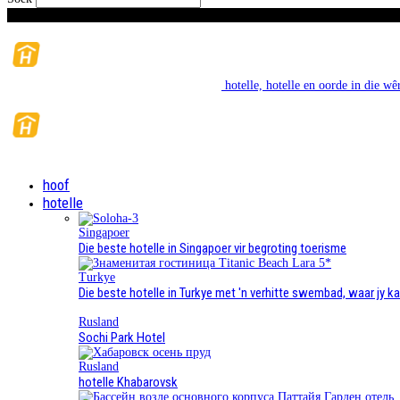
Vrydag, Augustus 7, 2026
hotelle, hotelle en oorde in die wêr
hoof
hotelle
Singapoer
Die beste hotelle in Singapoer vir begroting toerisme
Turkye
Die beste hotelle in Turkye met 'n verhitte swembad, waar jy ka
Rusland
Sochi Park Hotel
Rusland
hotelle Khabarovsk