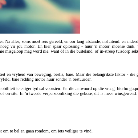
. Na alles, soms moet reis gereeld, en oor lang afstande, insluitend. en inder
genoeg vir jou motor. En hier spaar oplossing - huur 'n motor. moenie dink,
e misgeloop mag word nie, want óf in die buiteland, of in-streep tuisdorp sekur
it en vryheid van beweging, beslis, baie. Maar die belangrikste faktor - die ge
wyfeld, baie redding motor huur sonder 'n bestuurder.
mobiliteit te eniger tyd sal voorsien. En die antwoord op die vraag, hierbo ges
 of on-site. In 'n tweede verpersoonliking die gekose, dit is meer winsgewend.
et om te bel en gaan rondom, om iets veiliger te vind.