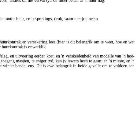
d, anders sal die verval tyd sal moet betaal as 'n huur dag.
 die motor huur, en besprekings, druk, saam met jou neem.
uurkontrak en versekering lees (hier is dit belangrik om te weet, hoe en wat
e huurkontrak is onwerklik.
fslag, en uitvoering eerder kort, en 'n verskeidenheid van modelle van 'n hoë-
toegang masjien, te eniger tyd, kan jy iewers heen te gaan: en 'n missie, en 'n
e winter bande, ens. Dit is ewe belangrik in beide gevalle om te voldoen aan