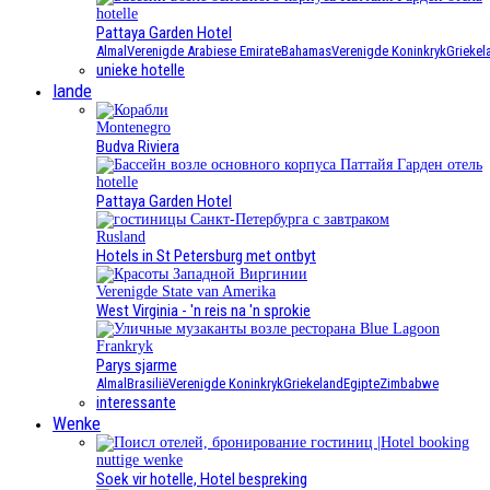
hotelle
Pattaya Garden Hotel
Almal
Verenigde Arabiese Emirate
Bahamas
Verenigde Koninkryk
Griekel
unieke hotelle
lande
Montenegro
Budva Riviera
hotelle
Pattaya Garden Hotel
Rusland
Hotels in St Petersburg met ontbyt
Verenigde State van Amerika
West Virginia - 'n reis na 'n sprokie
Frankryk
Parys sjarme
Almal
Brasilië
Verenigde Koninkryk
Griekeland
Egipte
Zimbabwe
interessante
Wenke
nuttige wenke
Soek vir hotelle, Hotel bespreking