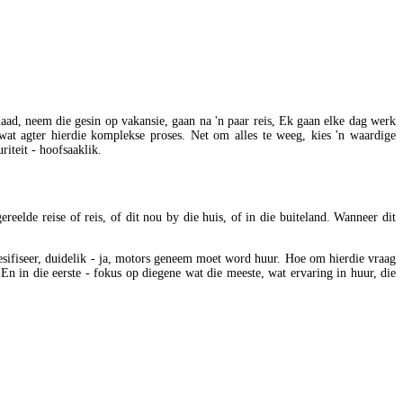
daad, neem die gesin op vakansie, gaan na 'n paar reis, Ek gaan elke dag werk
 wat agter hierdie komplekse proses. Net om alles te weeg, kies 'n waardige
iteit - hoofsaaklik.
reelde reise of reis, of dit nou by die huis, of in die buiteland. Wanneer dit
pesifiseer, duidelik - ja, motors geneem moet word huur. Hoe om hierdie vraag
 En in die eerste - fokus op diegene wat die meeste, wat ervaring in huur, die