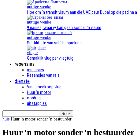
nuttige wenke
Hoe om 'n transit visum aan die UAE deur Dubai op die pad na 
nuttige wenke
9 nasies, waar jy kan gaan sonder 'n visum
nuttige wenke
Subtiliteite van self-bespreking
vlugte
Gemaklik vlug per vliegtuig
resensies
resensies
Resensies van reis
dienste
Vind goedkoop vlug
Huur 'n motor
oordrag
uitstappies
huis
Huur 'n motor sonder 'n bestuurder
Huur 'n motor sonder 'n bestuurder