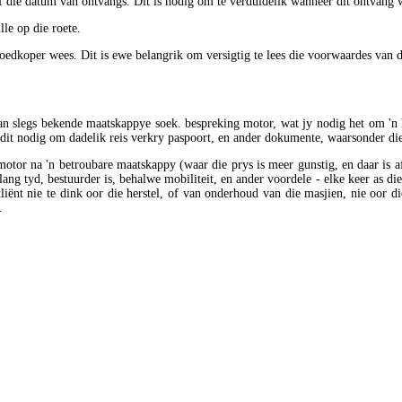
 die datum van ontvangs. Dit is nodig om te verduidelik wanneer dit ontvang wor
lle op die roete.
goedkoper wees. Dit is ewe belangrik om versigtig te lees die voorwaardes van
van slegs bekende maatskappye soek. bespreking motor, wat jy nodig het om 'n h
 dit nodig om dadelik reis verkry paspoort, en ander dokumente, waarsonder di
motor na 'n betroubare maatskappy (waar die prys is meer gunstig, en daar is a
ng tyd, bestuurder is, behalwe mobiliteit, en ander voordele - elke keer as die 
iënt nie te dink oor die herstel, of van onderhoud van die masjien, nie oor di
.