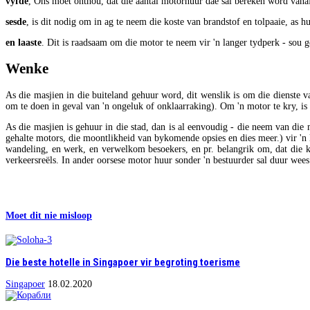
vyfde
, Ons moet onthou, dat die aantal motorhuur dae sal bereken word vanaf
sesde
, is dit nodig om in ag te neem die koste van brandstof en tolpaaie, as hu
en laaste
. Dit is raadsaam om die motor te neem vir 'n langer tydperk - sou 
Wenke
As die masjien in die buiteland gehuur word, dit wenslik is om die dienste 
om te doen in geval van 'n ongeluk of onklaarraking). Om 'n motor te kry, is
As die masjien is gehuur in die stad, dan is al eenvoudig - die neem van die 
gehalte motors, die moontlikheid van bykomende opsies en dies meer.) vir 'n la
wandeling, en werk, en verwelkom besoekers, en pr. belangrik om, dat die kl
verkeersreëls. In ander oorsese motor huur sonder 'n bestuurder sal duur wees
Moet dit nie misloop
Die beste hotelle in Singapoer vir begroting toerisme
Singapoer
18.02.2020