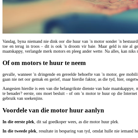
Vandag, byna niemand nie dink oor die huur van 'n motor sonder 'n bestuurder
toe en terug in troos - dit is ook 'n droom vir baie. Maar geld is nie al 
maatskappy, verlangde merk motors en pleeg ander wette. Na alles, kan niks ni
Of om motors te huur te neem
gevalle, wanneer 'n dringende en gereelde behoefte van 'n motor, gee mobilite
gaan nie net oor gemak en gerief, maar hierdie faktor, as die tyd, hier, onget
Aangesien hierdie is een van die belangrikste dienste van baie maatskappye, 
te benader? eerste, ons moet besluit - of om 'n motor te huur op die Internet
gebruik van soekenjins.
Voordele van die motor huur aanlyn
In die eerste plek
, dit sal goedkoper wees, as die motor huur plek.
In die tweede plek
, resultate in besparing van tyd, omdat hulle nie iemand h