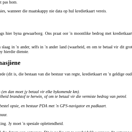
at pas hom.
ies, wanneer die maatskappy nie data op hul kredietkaart vereis.
ings hier byna gewaarborg. Ons praat oor 'n moontlike bedrog met kredietkaar
laag in 'n ander, selfs in 'n ander land (waarheid, en om te betaal vir dit grot
by hierdie dienste.
masjiene
de (dit is, die bestaan ​​van die bestuur van regte, kredietkaart en 'n geldige o
rs (en dan moet jy betaal vir elke bykomende km).
lheid brandstof te herwin, of om te betaal vir die vermiste bedrag van petrol.
bestel opsie, en bestuur PDA met 'n GPS-navigator en padkaart.
huur.
sting. Jy moet 'n spesiale oplettendheid.