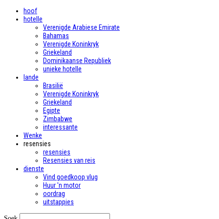
hoof
hotelle
Verenigde Arabiese Emirate
Bahamas
Verenigde Koninkryk
Griekeland
Dominikaanse Republiek
unieke hotelle
lande
Brasilië
Verenigde Koninkryk
Griekeland
Egipte
Zimbabwe
interessante
Wenke
resensies
resensies
Resensies van reis
dienste
Vind goedkoop vlug
Huur 'n motor
oordrag
uitstappies
Soek