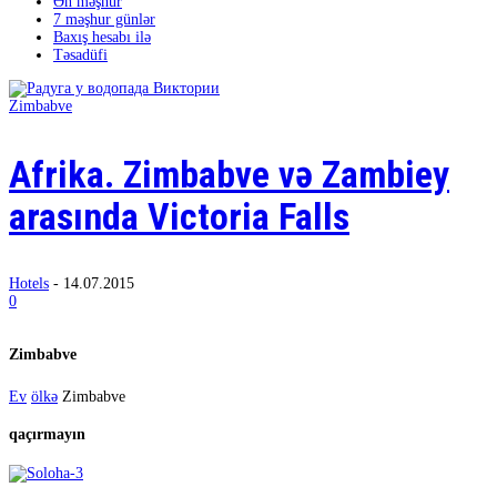
Ən məşhur
7 məşhur günlər
Baxış hesabı ilə
Təsadüfi
Zimbabve
Afrika. Zimbabve və Zambiey
arasında Victoria Falls
Hotels
-
14.07.2015
0
Zimbabve
Ev
ölkə
Zimbabve
qaçırmayın