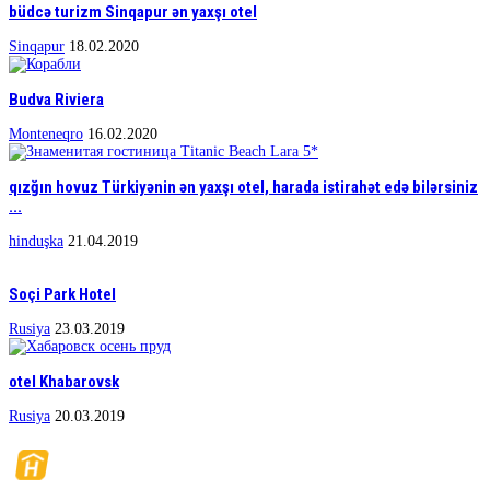
büdcə turizm Sinqapur ən yaxşı otel
Sinqapur
18.02.2020
Budva Riviera
Monteneqro
16.02.2020
qızğın hovuz Türkiyənin ən yaxşı otel, harada istirahət edə bilərsiniz
...
hinduşka
21.04.2019
Soçi Park Hotel
Rusiya
23.03.2019
otel Khabarovsk
Rusiya
20.03.2019