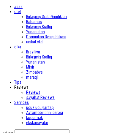
əsas
otel
Birləşmiş Ərəb Əmirlikləri
Bahamas
Birləşmiş Krallıq
Yunanıstan
Dominikan Respublikası
unikal otel
ölkə
Braziliya
Birləşmiş Krallıq
Yunanıstan
Misir
Zimbabve
maraqlı
Tips
Reviews
Reviews
səyahət Reviews
Services
ucuz uçuşlar tap
Avtomobillərin icarəsi
köçürmək
ekskursiyalar
axtarış