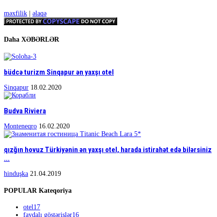
məxfilik
|
əlaqə
Daha XƏBƏRLƏR
büdcə turizm Sinqapur ən yaxşı otel
Sinqapur
18.02.2020
Budva Riviera
Monteneqro
16.02.2020
qızğın hovuz Türkiyənin ən yaxşı otel, harada istirahət edə bilərsiniz
...
hinduşka
21.04.2019
POPULAR Kateqoriya
otel
17
faydalı göstərişlər
16