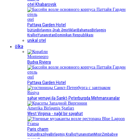
otel Khabarovsk
otel
Pattaya Garden Hotel
bütün
Birləşmiş Ərəb Əmirlikləri
Bahamas
Birləşmiş
Krallıq
Yunanıstan
Dominikan Respublikası
unikal otel
ölkə
Monteneqro
Budva Riviera
otel
Pattaya Garden Hotel
Rusiya
səhər yeməyi ilə Sankt-Peterburqda Mehmanxanalar
Amerika Birləşmiş Ştatları
West Virginia - nağıl bir səyahət
Fransa
Paris charm
bütün
Braziliya
Birləşmiş Krallıq
Yunanıstan
Misir
Zimbabve