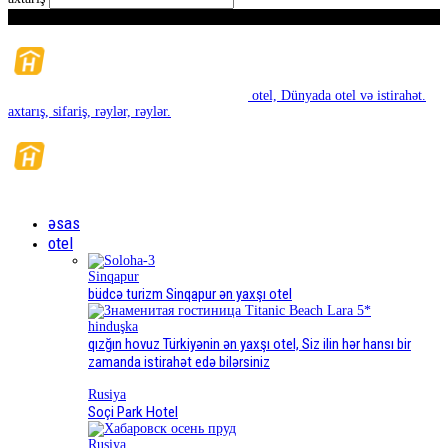
Bazar ertəsi, Avqust 10, 2026
otel, Dünyada otel və istirahət.
axtarış, sifariş, rəylər, rəylər.
əsas
otel
Sinqapur
büdcə turizm Sinqapur ən yaxşı otel
hinduşka
qızğın hovuz Türkiyənin ən yaxşı otel, Siz ilin hər hansı bir
zamanda istirahət edə bilərsiniz
Rusiya
Soçi Park Hotel
Rusiya