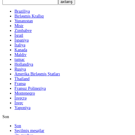
Braziliya
Birləşmiş Krallıq
Yunanıstan
Misir
Zimbabve
İsrail
İspaniya
İtaliya
Kanada
Maldiv
tumac
Hollandiya
Rusiya
Amerika Birləşmiş Ştatları
Thailand
Fransa
Fransız Polineziya
Monteneqro
İsveçrə
İsveç
Yaponiya
Son
Son
Seçilmiş mesajlar