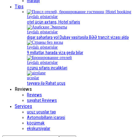
maraqlı
Tips
faydalı göstərişlər
otel üçün axtarış, Hotel sifariş
faydalı göstərişlər
digər şəhərlərə yol Dubay vasitəsilə BƏƏ tranzit vizası əldə
faydalı göstərişlər
9 millətlər, harada viza gedə bilər
faydalı göstərişlər
özünü sifariş incəlikləri
uçuşlar
təyyarə ilə Rahat uçuş
Reviews
Reviews
səyahət Reviews
Services
ucuz uçuşlar tap
Avtomobillərin icarəsi
köçürmək
ekskursiyalar