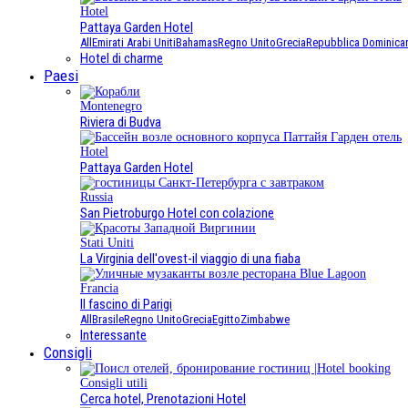
Hotel
Pattaya Garden Hotel
All
Emirati Arabi Uniti
Bahamas
Regno Unito
Grecia
Repubblica Dominica
Hotel di charme
Paesi
Montenegro
Riviera di Budva
Hotel
Pattaya Garden Hotel
Russia
San Pietroburgo Hotel con colazione
Stati Uniti
La Virginia dell'ovest-il viaggio di una fiaba
Francia
Il fascino di Parigi
All
Brasile
Regno Unito
Grecia
Egitto
Zimbabwe
Interessante
Consigli
Consigli utili
Cerca hotel, Prenotazioni Hotel