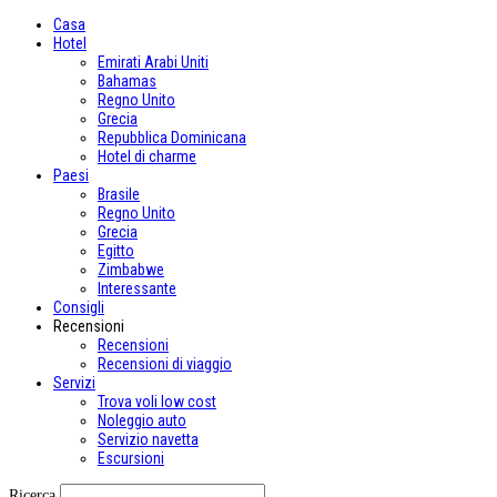
Casa
Hotel
Emirati Arabi Uniti
Bahamas
Regno Unito
Grecia
Repubblica Dominicana
Hotel di charme
Paesi
Brasile
Regno Unito
Grecia
Egitto
Zimbabwe
Interessante
Consigli
Recensioni
Recensioni
Recensioni di viaggio
Servizi
Trova voli low cost
Noleggio auto
Servizio navetta
Escursioni
Ricerca