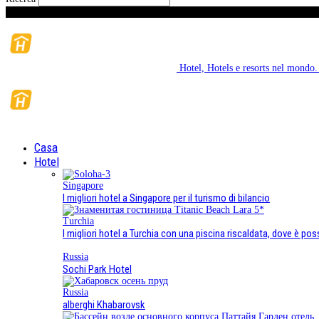
Sabato, Agosto 8, 2026
Hotel, Hotels e resorts nel mondo.
Casa
Hotel
Singapore
I migliori hotel a Singapore per il turismo di bilancio
Turchia
I migliori hotel a Turchia con una piscina riscaldata, dove è pos
Russia
Sochi Park Hotel
Russia
alberghi Khabarovsk