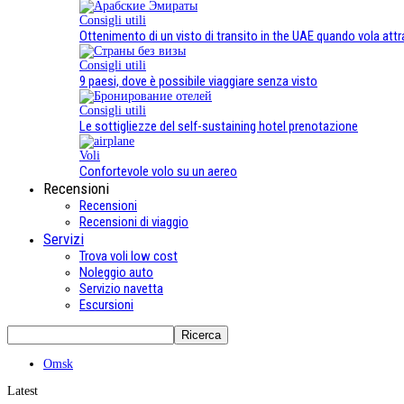
Consigli utili
Ottenimento di un visto di transito in the UAE quando vola attra
Consigli utili
9 paesi, dove è possibile viaggiare senza visto
Consigli utili
Le sottigliezze del self-sustaining hotel prenotazione
Voli
Confortevole volo su un aereo
Recensioni
Recensioni
Recensioni di viaggio
Servizi
Trova voli low cost
Noleggio auto
Servizio navetta
Escursioni
Omsk
Latest