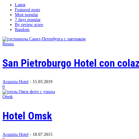
Latest
Featured posts
Most popular
7 days popular
By review score
Random
Russia
San Pietroburgo Hotel con cola
Acquista Hotel
-
15.03.2019
0
Omsk
Hotel Omsk
Acquista Hotel
-
18.07.2015