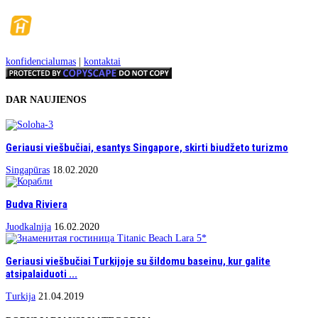
konfidencialumas
|
kontaktai
DAR NAUJIENOS
Geriausi viešbučiai, esantys Singapore, skirti biudžeto turizmo
Singapūras
18.02.2020
Budva Riviera
Juodkalnija
16.02.2020
Geriausi viešbučiai Turkijoje su šildomu baseinu, kur galite
atsipalaiduoti ...
Turkija
21.04.2019