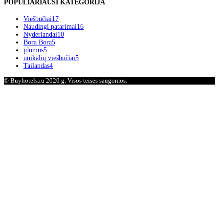
POPULIARIAUSI KATEGORIJA
Viešbučiai
17
Naudingi patarimai
16
Nyderlandai
10
Bora Bora
5
įdomus
5
unikalių viešbučiai
5
Tailandas
4
© Buyhotels.ru 2020 g. Visos teisės saugomos.