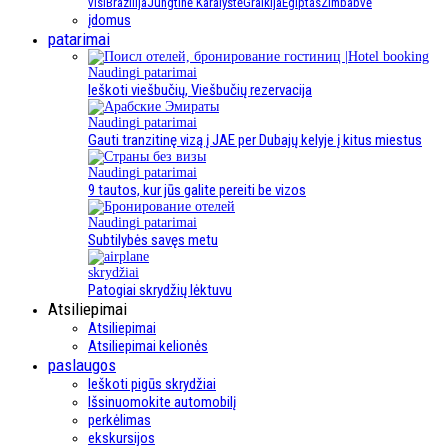
visi
Brazilija
Jungtinė Karalystė
Graikija
Egiptas
Zimbabvė
įdomus
patarimai
Naudingi patarimai
Ieškoti viešbučių, Viešbučių rezervacija
Naudingi patarimai
Gauti tranzitinę vizą į JAE per Dubajų kelyje į kitus miestus
Naudingi patarimai
9 tautos, kur jūs galite pereiti be vizos
Naudingi patarimai
Subtilybės savęs metu
skrydžiai
Patogiai skrydžių lėktuvu
Atsiliepimai
Atsiliepimai
Atsiliepimai kelionės
paslaugos
Ieškoti pigūs skrydžiai
Išsinuomokite automobilį
perkėlimas
ekskursijos