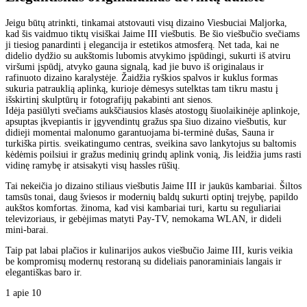
Jeigu būtų atrinkti, tinkamai atstovauti visų dizaino Viesbuciai Maljorka,
kad šis vaidmuo tiktų visiškai Jaime III viešbutis. Be šio viešbučio svečiams
ji tiesiog panardinti į elegancija ir estetikos atmosferą. Net tada, kai ne
didelio dydžio su aukštomis lubomis atvykimo įspūdingi, sukurti iš atviru
viršumi įspūdį, atvyko gauna signalą, kad jie buvo iš originalaus ir
rafinuoto dizaino karalystėje. Žaidžia ryškios spalvos ir kuklus formas
sukuria patrauklią aplinką, kurioje dėmesys sutelktas tam tikru mastu į
išskirtinį skulptūrų ir fotografijų pakabinti ant sienos.
Idėja pasiūlyti svečiams aukščiausios klasės atostogų šiuolaikinėje aplinkoje,
apsuptas įkvepiantis ir įgyvendintų gražus spa šiuo dizaino viešbutis, kur
didieji momentai malonumo garantuojama bi-terminė dušas, Sauna ir
turkiška pirtis. sveikatingumo centras, sveikina savo lankytojus su baltomis
kėdėmis poilsiui ir gražus medinių grindų aplink vonią, Jis leidžia jums rasti
vidinę ramybę ir atsisakyti visų hassles rūšių.
Tai nekeičia jo dizaino stiliaus viešbutis Jaime III ir jaukūs kambariai. Šiltos
tamsūs tonai, daug šviesos ir modernių baldų sukurti optinį trejybę, papildo
aukštos komfortas. žinoma, kad visi kambariai turi, kartu su reguliariai
televizoriaus, ir gebėjimas matyti Pay-TV, nemokama WLAN, ir dideli
mini-barai.
Taip pat labai plačios ir kulinarijos aukos viešbučio Jaime III, kuris veikia
be kompromisų modernų restoraną su dideliais panoraminiais langais ir
elegantiškas baro ir.
1
apie 10