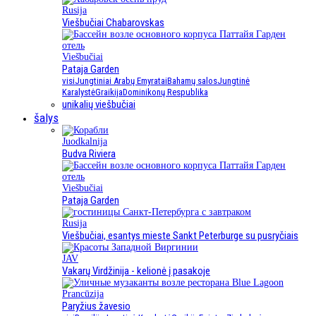
Rusija
Viešbučiai Chabarovskas
Viešbučiai
Pataja Garden
visi
Jungtiniai Arabų Emyratai
Bahamų salos
Jungtinė
Karalystė
Graikija
Dominikonų Respublika
unikalių viešbučiai
šalys
Juodkalnija
Budva Riviera
Viešbučiai
Pataja Garden
Rusija
Viešbučiai, esantys mieste Sankt Peterburge su pusryčiais
JAV
Vakarų Virdžinija - kelionė į pasakoje
Prancūzija
Paryžius žavesio