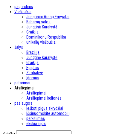
pagrindinis
Viešbučiai
Jungtiniai Arabų Emyratai
Bahamų salos
Jungtinė Karalystė
Graikija
Dominikonų Respublika
unikalių viešbučiai
šalys
Brazilija
Jungtinė Karalystė
Graikija
Egiptas
Zimbabvė
įdomus
patarimai
Atsiliepimai
Atsiliepimai
Atsiliepimai kelionės
paslaugos
Ieškoti pigūs skrydžiai
Išsinuomokite automobilį
perkėlimas
ekskursijos
Paieška