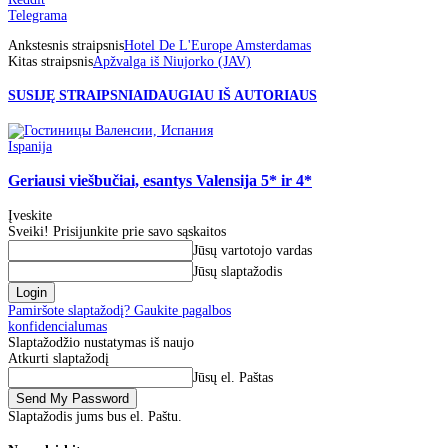
Telegrama
Ankstesnis straipsnis
Hotel De L'Europe Amsterdamas
Kitas straipsnis
Apžvalga iš Niujorko (JAV)
SUSIJĘ STRAIPSNIAI
DAUGIAU IŠ AUTORIAUS
Ispanija
Geriausi viešbučiai, esantys Valensija 5* ir 4*
Įveskite
Sveiki! Prisijunkite prie savo sąskaitos
Jūsų vartotojo vardas
Jūsų slaptažodis
Pamiršote slaptažodį? Gaukite pagalbos
konfidencialumas
Slaptažodžio nustatymas iš naujo
Atkurti slaptažodį
Jūsų el. Paštas
Slaptažodis jums bus el. Paštu.