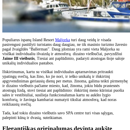
Populiarus ispanų Island Resort
Maljorka
turi daug veidų ir visada
pasirengusi pasiūlyti turistams daug daugiau, ne tik masinio turizmo žavesio
pagal žvaigždės “Ballerman”. Daug įdomiau yra rami vieta Maljorka su
visiškai individualiu išvaizdą ir atmosferą. dizaino viešbučiai, pavyzdžiui
Jaime III viešbutis
, Tiesiai ant paplūdimio, padaryti atostogas šioje saloje
unikalių individualios pastabos.
Išskirtinumas, kartu su visiškai individualus aptarnavimas pritraukti
ypatingų svečių, kas žino, ko jie nori, ir ieško unikalų ir išskirtinį
apgyvendinimas geriausių dienų per metus. žinoma, galima teikti pirmenybę
ir dizaino viešbutis pačiame miesto, kad, žinoma, jokiu būdu prastesnės
atostogų lizdą, stovi tiesiai ant paplūdimio: išskirtinį meno kūriniai puošia
sales ir vestibiuliai, susilieja funkcionalumas kartu su aukšto lygio
komfortą, ir žavinga kambariai numatyti tiksliai atmosferą, kad noras
reikliausių svečių.
Tada, kad tokiu dizaino viešbutis savo SPA centre turi visas sąlygas,
palepinti kūną ir dvasią, suteikiamas.
Elegantiškas originalumas devintą aukšte