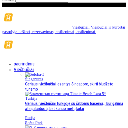
ketvirtadienis, Rugpjūčio mėn 6, 2026
Viešbučiai, Viešbučiai ir kurortai
pasaulyje. ieškoti, rezervavimas, atsiliepimai, atsiliepimai.
pagrindinis
Viešbučiai
Singapūras
Geriausi viešbučiai, esantys Singapore, skirti biudžeto
turizmo
Turkija
Geriausi viešbučiai Turkijoje su šildomu baseinu, , kur galima
atsipalaiduoti, bet kuriuo metų laiku
Rusija
Sočis Park