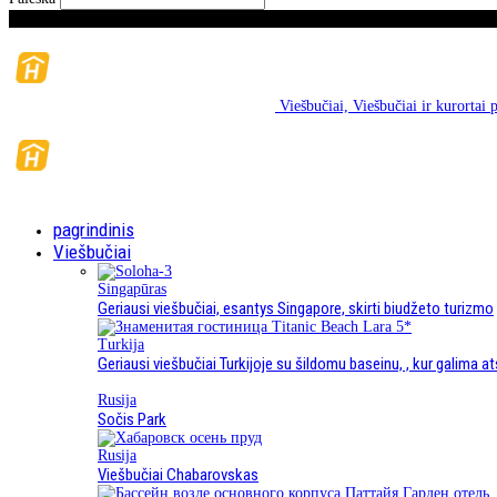
penktadienis, Rugpjūčio mėn 7, 2026
Viešbučiai, Viešbučiai ir kurortai p
pagrindinis
Viešbučiai
Singapūras
Geriausi viešbučiai, esantys Singapore, skirti biudžeto turizmo
Turkija
Geriausi viešbučiai Turkijoje su šildomu baseinu, , kur galima at
Rusija
Sočis Park
Rusija
Viešbučiai Chabarovskas