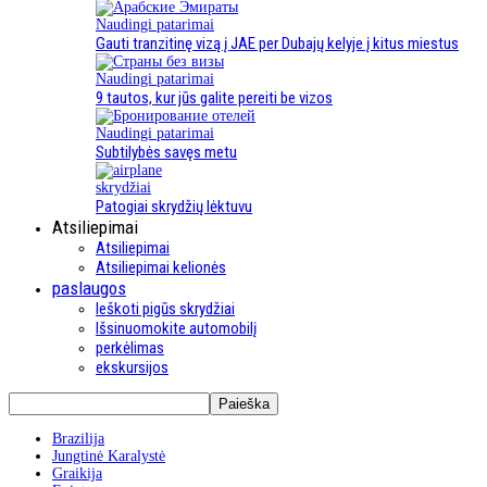
Naudingi patarimai
Gauti tranzitinę vizą į JAE per Dubajų kelyje į kitus miestus
Naudingi patarimai
9 tautos, kur jūs galite pereiti be vizos
Naudingi patarimai
Subtilybės savęs metu
skrydžiai
Patogiai skrydžių lėktuvu
Atsiliepimai
Atsiliepimai
Atsiliepimai kelionės
paslaugos
Ieškoti pigūs skrydžiai
Išsinuomokite automobilį
perkėlimas
ekskursijos
Brazilija
Jungtinė Karalystė
Graikija