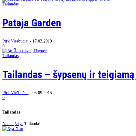
Tailandas
Pataja Garden
Pirk Viešbučiai
-
17.03.2019
0
Tailandas
Tailandas – šypsenų ir teigiamą 
Pirk Viešbučiai
-
05.09.2015
0
Tailandas
Namai
šalys
Tailandas