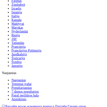
Egiptas
Zimbabvė
Izraelis
Ispanija
Italija
Kanada
Maldyvai
Marokas
Nyderlandai
Rusija
JAV
Tailandas
Prancūzija
Prancūzijos Polinezija
Juodkalnija
Šveicarija
Švedija
Japonija
Naujausias
Naujausias
Teminiai įrašai
Populiariausias
7 dienos populiarios
Pagal peržiūros balą
Atsitiktinis