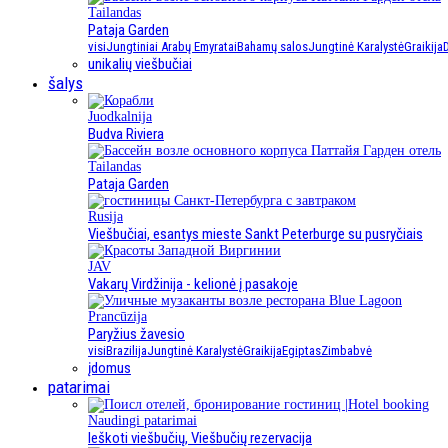
Tailandas
Pataja Garden
visi
Jungtiniai Arabų Emyratai
Bahamų salos
Jungtinė Karalystė
Graikija
unikalių viešbučiai
šalys
Juodkalnija
Budva Riviera
Tailandas
Pataja Garden
Rusija
Viešbučiai, esantys mieste Sankt Peterburge su pusryčiais
JAV
Vakarų Virdžinija - kelionė į pasakoje
Prancūzija
Paryžius žavesio
visi
Brazilija
Jungtinė Karalystė
Graikija
Egiptas
Zimbabvė
įdomus
patarimai
Naudingi patarimai
Ieškoti viešbučių, Viešbučių rezervacija