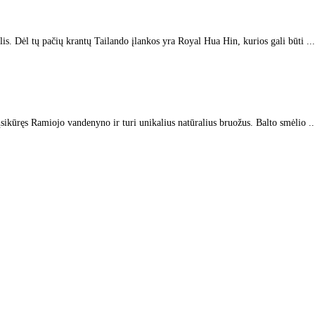
elis. Dėl tų pačių krantų Tailando įlankos yra Royal Hua Hin, kurios gali būti ...
sikūręs Ramiojo vandenyno ir turi unikalius natūralius bruožus. Balto smėlio ..