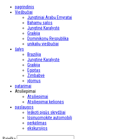
pagrindinis
Viešbučiai
Jungtiniai Arabų Emyratai
Bahamų salos
Jungtinė Karalystė
Graikija
Dominikonų Respublika
unikalių viešbučiai
šalys
Brazilija
Jungtinė Karalystė
Graikija
Egiptas
Zimbabvė
įdomus
patarimai
Atsiliepimai
Atsiliepimai
Atsiliepimai kelionės
paslaugos
Ieškoti pigūs skrydžiai
Išsinuomokite automobilį
perkėlimas
ekskursijos
Paieška