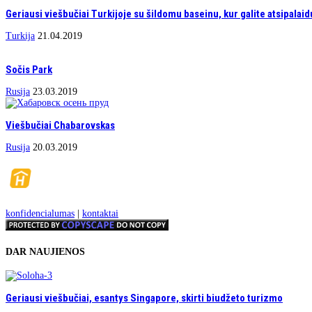
Geriausi viešbučiai Turkijoje su šildomu baseinu, kur galite atsipalaidu
Turkija
21.04.2019
Sočis Park
Rusija
23.03.2019
Viešbučiai Chabarovskas
Rusija
20.03.2019
konfidencialumas
|
kontaktai
DAR NAUJIENOS
Geriausi viešbučiai, esantys Singapore, skirti biudžeto turizmo