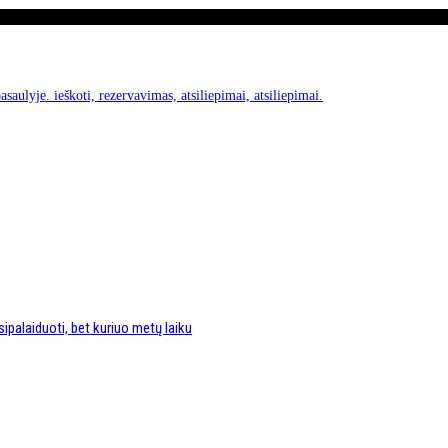
asaulyje. ieškoti, rezervavimas, atsiliepimai, atsiliepimai.
sipalaiduoti, bet kuriuo metų laiku