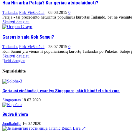
Hua Hin arba Pataja? Kur geriau atsipalaiduoti?
Tailandas
Pirk Viešbučiai
-
08.08.2015
0
Pataja - tai precedento neturintis populiarus kurortas Tailando, bet ne vienint
Skaityti daugiau
Garsusis sala Koh Samui?
Tailandas
Pirk Viešbučiai
-
28.07.2015
0
Koh Samui yra vienas iš populiariausių kurortų Tailandas po Puketas. Saloje į
Skaityti daugiau
Įkelti daugiau
Nepraleiskite
Geriausi viešbučiai, esantys Singapore, skirti biudžeto turizmo
Singapūras
18.02.2020
Budva Riviera
Juodkalnija
16.02.2020