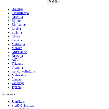
Brazīlija
Lielbritānija
Grieķija
Ēģipte
Zimbabve
Izraēla
Spānija
Itālija
Kanāda
Maldīvija
Maroka
Nīderlande
Krievija
ASV
Taizeme
Francija
franču Polinēzija
Melnkalne
Šveice
Zviedrija
Japāna
Jaunākais
Jaunākais
Piedāvātās ziņas