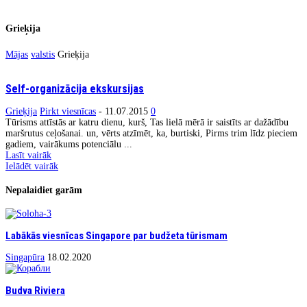
Grieķija
Mājas
valstis
Grieķija
Self-organizācija ekskursijas
Grieķija
Pirkt viesnīcas
-
11.07.2015
0
Tūrisms attīstās ar katru dienu, kurš, Tas lielā mērā ir saistīts ar dažādību
maršrutus ceļošanai. un, vērts atzīmēt, ka, burtiski, Pirms trim līdz pieciem
gadiem, vairākums potenciālu ...
Lasīt vairāk
Ielādēt vairāk
Nepalaidiet garām
Labākās viesnīcas Singapore par budžeta tūrismam
Singapūra
18.02.2020
Budva Riviera