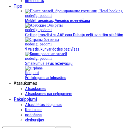
interesants
Tips
noderīgi padomi
Meklēt viesnīcas, Viesnīcu rezervēšana
noderīgi padomi
Getting tranzītvīzu AAE caur Dubaiju ceļā uz citām pilsētām
noderīgi padomi
9 valstis, kur var doties bez vīzas
noderīgi padomi
Smalkumus sevis rezervāciju
lidojumi
Ērti lidojums ar lidmašīnu
Atsauksmes
Atsauksmes
Atsauksmes par ceļojumiem
Pakalpojumi
Atrast lētus lidojumus
Rent a car
nodošana
ekskursijas