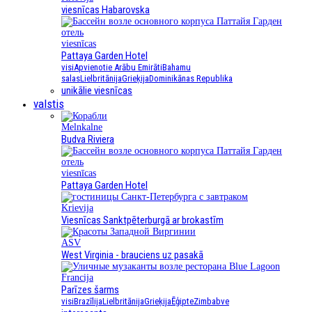
viesnīcas Habarovska
viesnīcas
Pattaya Garden Hotel
visi
Apvienotie Arābu Emirāti
Bahamu
salas
Lielbritānija
Grieķija
Dominikānas Republika
unikālie viesnīcas
valstis
Melnkalne
Budva Riviera
viesnīcas
Pattaya Garden Hotel
Krievija
Viesnīcas Sanktpēterburgā ar brokastīm
ASV
West Virginia - brauciens uz pasakā
Francija
Parīzes šarms
visi
Brazīlija
Lielbritānija
Grieķija
Ēģipte
Zimbabve