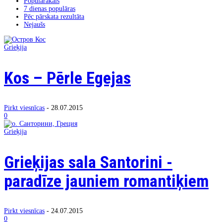
Populārākais
7 dienas populāras
Pēc pārskata rezultāta
Nejaušs
Grieķija
Kos – Pērle Egejas
Pirkt viesnīcas
-
28.07.2015
0
Grieķija
Grieķijas sala Santorini -
paradīze jauniem romantiķiem
Pirkt viesnīcas
-
24.07.2015
0