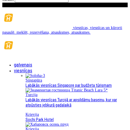
Pirmdiena, Augusts 10, 2026
viesnīcas, viesnīcas un kūrorti
pasaulē. meklēt, rezervēšana, atsauksmes, atsauksmes.
galvenais
viesnīcas
Singapūra
Labākās viesnīcas Singapore par budžeta tūrismam
Turcija
Labākās viesnīcas Turcijā ar apsildāmu baseinu, kur var
atpūsties jebkurā gadalaikā
Krievija
Sochi Park Hotel
Krievija