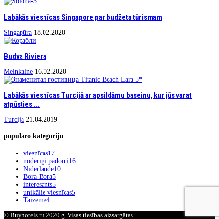
Labākās viesnīcas Singapore par budžeta tūrismam
Singapūra
18.02.2020
Budva Riviera
Melnkalne
16.02.2020
Labākās viesnīcas Turcijā ar apsildāmu baseinu, kur jūs varat
atpūsties ...
Turcija
21.04.2019
populāro kategoriju
viesnīcas
17
noderīgi padomi
16
Nīderlande
10
Bora-Bora
5
interesants
5
unikālie viesnīcas
5
Taizeme
4
© Buyhotels.ru 2020 g. Visas tiesības aizsargātas.