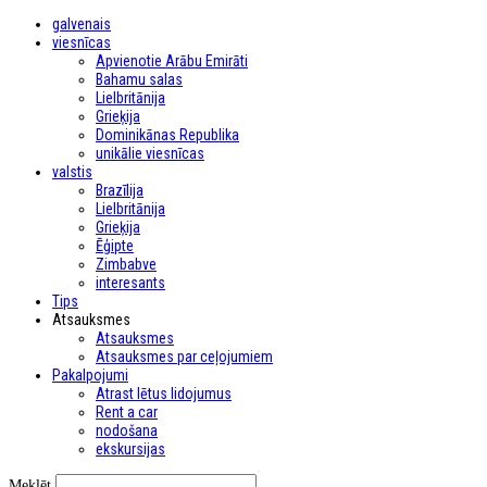
galvenais
viesnīcas
Apvienotie Arābu Emirāti
Bahamu salas
Lielbritānija
Grieķija
Dominikānas Republika
unikālie viesnīcas
valstis
Brazīlija
Lielbritānija
Grieķija
Ēģipte
Zimbabve
interesants
Tips
Atsauksmes
Atsauksmes
Atsauksmes par ceļojumiem
Pakalpojumi
Atrast lētus lidojumus
Rent a car
nodošana
ekskursijas
Meklēt