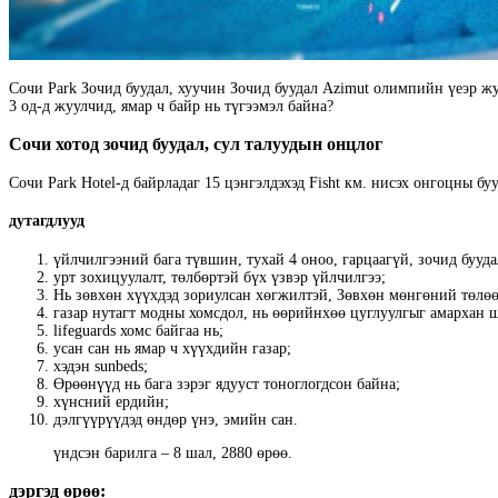
Сочи Park Зочид буудал, хуучин Зочид буудал Azimut олимпийн үеэр жу
3 од-д жуулчид, ямар ч байр нь түгээмэл байна?
Сочи хотод зочид буудал, сул талуудын онцлог
Сочи Park Hotel-д байрладаг 15 цэнгэлдэхэд Fisht км. нисэх онгоцны бу
дутагдлууд
үйлчилгээний бага түвшин, тухай 4 оноо, гарцаагүй, зочид бууда
урт зохицуулалт, төлбөртэй бүх үзвэр үйлчилгээ;
Нь зөвхөн хүүхдэд зориулсан хөгжилтэй, Зөвхөн мөнгөний төлөө
газар нутагт модны хомсдол, нь өөрийнхөө цуглуулгыг амархан 
lifeguards хомс байгаа нь;
усан сан нь ямар ч хүүхдийн газар;
хэдэн sunbeds;
Өрөөнүүд нь бага зэрэг ядууст тоноглогдсон байна;
хүнсний ердийн;
дэлгүүрүүдэд өндөр үнэ, эмийн сан.
үндсэн барилга – 8 шал, 2880 өрөө.
дэргэд өрөө: