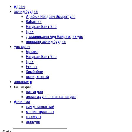
үндсэн
зочид буудал
Арабын Нэгдсэн Эмират улс
Bahamas
Нэгдсэн Вант Улс
Грек
Доминиканы Бүгд Найрамдах улс
өвөрмөц зочид буудал
улс орон
Бразил
Нэгдсэн Вант Улс
Грек
Египет
Зимбабве
сонирхолтой
зөвлөмжүүд
сэтгэгдэл
сэтгэгдэл
аялал жуулчлалын сэтгэгдэл
үйлчилгээ
хямд нислэг хай
машин түрээслэх
шилжүүлэх
экскурс
Хайх