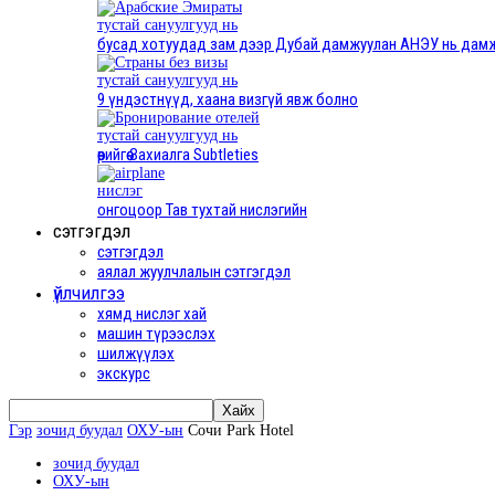
тустай сануулгууд нь
бусад хотуудад зам дээр Дубай дамжуулан АНЭУ нь дамжин 
тустай сануулгууд нь
9 үндэстнүүд, хаана визгүй явж болно
тустай сануулгууд нь
өөрийгөө Захиалга Subtleties
нислэг
онгоцоор Тав тухтай нислэгийн
сэтгэгдэл
сэтгэгдэл
аялал жуулчлалын сэтгэгдэл
үйлчилгээ
хямд нислэг хай
машин түрээслэх
шилжүүлэх
экскурс
Гэр
зочид буудал
ОХУ-ын
Сочи Park Hotel
зочид буудал
ОХУ-ын