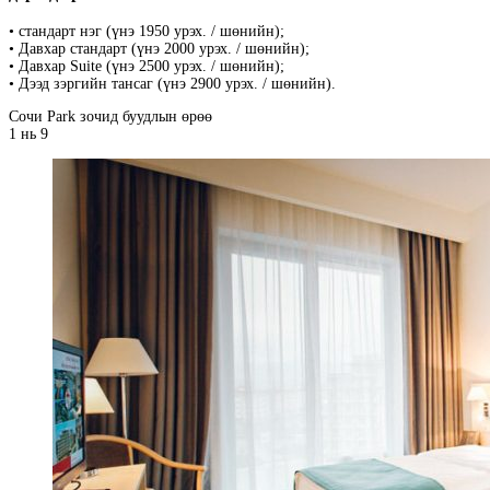
• стандарт нэг (үнэ 1950 урэх. / шөнийн);
• Давхар стандарт (үнэ 2000 урэх. / шөнийн);
• Давхар Suite (үнэ 2500 урэх. / шөнийн);
• Дээд зэргийн тансаг (үнэ 2900 урэх. / шөнийн).
Сочи Park зочид буудлын өрөө
1
нь 9