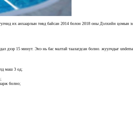
улчид их анхаарлын төвд байсан 2014 болон 2018 оны Дэлхийн цомын хөл
удал дээр 15 минут. Энэ нь бас малтай таалагдсан болно. жуулчдыг undem
лд маш 3 од;
;
шарж болно;