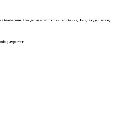
 бөмбөгийн. Нэн даруй асуулт урган гарч байна, Зочид буудал яагаад
anding амралтыг