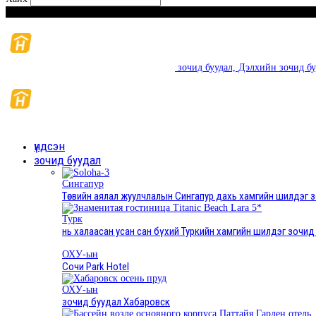
Ням гариг, Наймдугаар сар 9, 2026
зочид буудал, Дэлхийн зочид буу
үндсэн
зочид буудал
Сингапур
Төсвийн аялал жуулчлалын Сингапур дахь хамгийн шилдэг 
Турк
нь халаасан усан сан бүхий Туркийн хамгийн шилдэг зочид
ОХУ-ын
Сочи Park Hotel
ОХУ-ын
зочид буудал Хабаровск