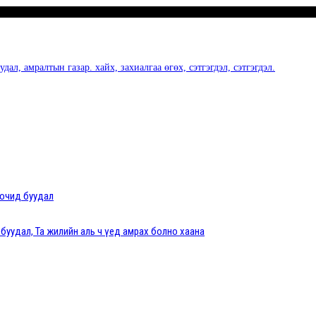
дал, амралтын газар. хайх, захиалгаа өгөх, сэтгэгдэл, сэтгэгдэл.
зочид буудал
 буудал, Та жилийн аль ч үед амрах болно хаана