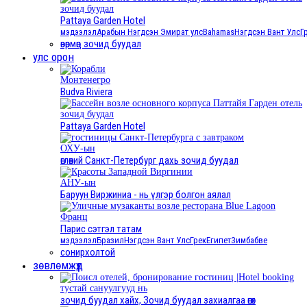
зочид буудал
Pattaya Garden Hotel
мэдээлэл
Арабын Нэгдсэн Эмират улс
Bahamas
Нэгдсэн Вант Улс
Г
өвөрмөц зочид буудал
улс орон
Монтенегро
Budva Riviera
зочид буудал
Pattaya Garden Hotel
ОХУ-ын
өглөөний Санкт-Петербург дахь зочид буудал
АНУ-ын
Баруун Виржиниа - нь үлгэр болгон аялал
Франц
Парис сэтгэл татам
мэдээлэл
Бразил
Нэгдсэн Вант Улс
Грек
Египет
Зимбабве
сонирхолтой
зөвлөмжүүд
тустай сануулгууд нь
зочид буудал хайх, Зочид буудал захиалгаа өгөх