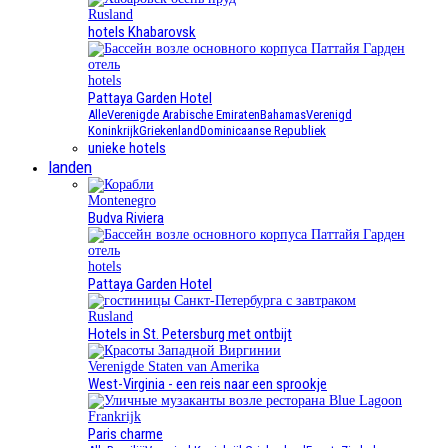
Rusland
hotels Khabarovsk
hotels
Pattaya Garden Hotel
Alle
Verenigde Arabische Emiraten
Bahamas
Verenigd
Koninkrijk
Griekenland
Dominicaanse Republiek
unieke hotels
landen
Montenegro
Budva Riviera
hotels
Pattaya Garden Hotel
Rusland
Hotels in St. Petersburg met ontbijt
Verenigde Staten van Amerika
West-Virginia - een reis naar een sprookje
Frankrijk
Paris charme