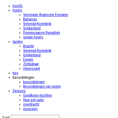
hoofd-
hotels
Verenigde Arabische Emiraten
Bahamas
Verenigd Koninkrijk
Griekenland
Dominicaanse Republiek
unieke hotels
landen
Brazilië
Verenigd Koninkrijk
Griekenland
Egypte
Zimbabwe
interessant
tips
beoordelingen
beoordelingen
Beoordelingen van reizen
Services
Goedkope vluchten
Huur een auto
overdracht
excursies
Zoek