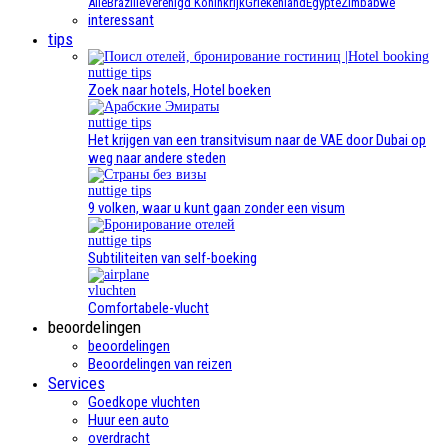
Alle
Brazilië
Verenigd Koninkrijk
Griekenland
Egypte
Zimbabwe
interessant
tips
nuttige tips
Zoek naar hotels, Hotel boeken
nuttige tips
Het krijgen van een transitvisum naar de VAE door Dubai op
weg naar andere steden
nuttige tips
9 volken, waar u kunt gaan zonder een visum
nuttige tips
Subtiliteiten van self-boeking
vluchten
Comfortabele-vlucht
beoordelingen
beoordelingen
Beoordelingen van reizen
Services
Goedkope vluchten
Huur een auto
overdracht