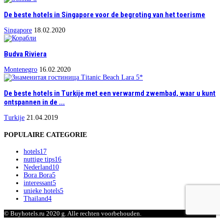
De beste hotels in Singapore voor de begroting van het toerisme
Singapore
18.02.2020
Budva Riviera
Montenegro
16.02.2020
De beste hotels in Turkije met een verwarmd zwembad, waar u kunt
ontspannen in de ...
Turkije
21.04.2019
POPULAIRE CATEGORIE
hotels
17
nuttige tips
16
Nederland
10
Bora Bora
5
interessant
5
unieke hotels
5
Thailand
4
© Buyhotels.ru 2020 g. Alle rechten voorbehouden.