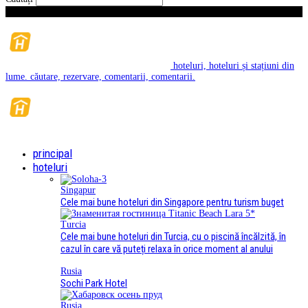
vineri, august 7, 2026
hoteluri, hoteluri și stațiuni din
lume. căutare, rezervare, comentarii, comentarii.
principal
hoteluri
Singapur
Cele mai bune hoteluri din Singapore pentru turism buget
Turcia
Cele mai bune hoteluri din Turcia, cu o piscină încălzită, în
cazul în care vă puteți relaxa în orice moment al anului
Rusia
Sochi Park Hotel
Rusia