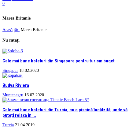
0
Marea Britanie
Acasă
țări
Marea Britanie
Nu ratați
Cele mai bune hoteluri din Singapore pentru turism buget
Singapur
18.02.2020
Budva Riviera
Muntenegru
16.02.2020
Cele mai bune hoteluri din Turcia, cu o piscină încălzită, unde vă
puteți relaxa în ...
Turcia
21.04.2019