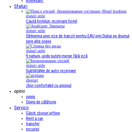
interesant
Sfaturi
sfaturi utile
Caută hoteluri, rezervare hotel
sfaturi utile
Obținerea unei vize de tranzit pentru EAU prin Dubai pe drumul
spre alte orașe
sfaturi utile
9 națiuni, unde puteți merge fără viză
sfaturi utile
Subtilitățile de auto-rezervare
zboruri
zbor confortabil cu avionul
opinii
opinii
Opinii de călătorie
Servicii
Găsiți zboruri ieftine
Rent a car
transfer
excursii