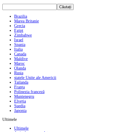
Brazilia
Marea Britanie
Grecia
Egipt
Zimbabwe
Israel
Spania
Italia
Canada
Maldive
Maroc
Olanda
Rusia
statele Unite ale Americii
Tailanda
Franța
Polinezia franceză
Muntenegru
Elveția
Suedia
Japonia
Ultimele
Ultimele