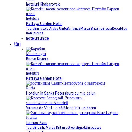
hoteluri Khabarovsk
hoteluri
Pattaya Garden Hotel
Toate
Emiratele Arabe Unite
Bahamas
Marea Britanie
Grecia
Republica
Dominicană
hoteluri unice
țări
Muntenegru
Budva Riviera
hoteluri
Pattaya Garden Hotel
Rusia
Hoteluri în Sankt Petersburg cu mic dejun
statele Unite ale Americii
Virginia de Vest - o călătorie într-un basm
Franța
farmec Paris
Toate
Brazilia
Marea Britanie
Grecia
Egipt
Zimbabwe