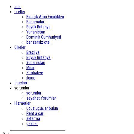
ana
oteller
Birleşik Arap Emirlikleri
Bahamalar
Büyük Britanya
Yunanistan
Dominik Cumhuriyeti
benzersiz otel
ülkeler
Brezilya
Büyük Britanya
Yunanistan
Mısır
Zimbabve
ilginç
İpuçları
yorumlar
yorumlar
seyahat Yorumlar
Hizmetler
ucuz uçuşlar bulun
Rent a car
aktarma
geziler
Ara