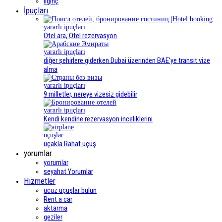
ilginç
İpuçları
yararlı ipuçları
Otel ara, Otel rezervasyon
yararlı ipuçları
diğer şehirlere giderken Dubai üzerinden BAE'ye transit vize
alma
yararlı ipuçları
9 milletler, nereye vizesiz gidebilir
yararlı ipuçları
Kendi kendine rezervasyon inceliklerini
uçuşlar
uçakla Rahat uçuş
yorumlar
yorumlar
seyahat Yorumlar
Hizmetler
ucuz uçuşlar bulun
Rent a car
aktarma
geziler