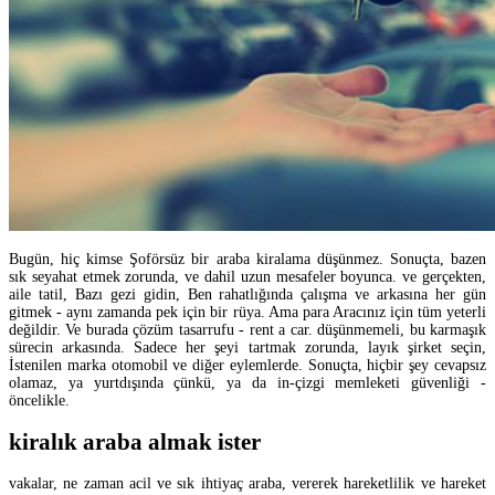
Bugün, hiç kimse Şoförsüz bir araba kiralama düşünmez. Sonuçta, bazen
sık seyahat etmek zorunda, ve dahil uzun mesafeler boyunca. ve gerçekten,
aile tatil, Bazı gezi gidin, Ben rahatlığında çalışma ve arkasına her gün
gitmek - aynı zamanda pek için bir rüya. Ama para Aracınız için tüm yeterli
değildir. Ve burada çözüm tasarrufu - rent a car. düşünmemeli, bu karmaşık
sürecin arkasında. Sadece her şeyi tartmak zorunda, layık şirket seçin,
İstenilen marka otomobil ve diğer eylemlerde. Sonuçta, hiçbir şey cevapsız
olamaz, ya yurtdışında çünkü, ya da in-çizgi memleketi güvenliği -
öncelikle.
kiralık araba almak ister
vakalar, ne zaman acil ve sık ihtiyaç araba, vererek hareketlilik ve hareket