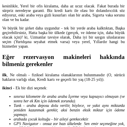
kesinlikle, Yerel bir ofis kiralama, daha az ucuz olacak. Fakat burada bir
sürpriz neredeyse garanti. Biz kredi kartı ile olası bir dolandırıcılık söz
ediyoruz, eski araba veya gizli kusurları olan bir araba, Sigorta vaka sorunu
olan ve bu kadar.
Ve büyük bir şirket daha uygundur - tek bir yerde araba kalktıktan, Başka
geçirebilirsiniz, Hatta başka bir ülkede (gerçek, ve ödeme için, daha büyük
olacak için)! ki, Uzmanlar tavsiye olarak, Daha iyi bir saygın uluslararası
seçim (Yurtdışına seyahat etmek varsa) veya yerel, Yıllardır hangi bu
hizmetler yapan.
Eğer rezervasyon makineleri hakkında
bilmeniz gerekenler
ilk
, Ne olmalı - fiziksel kiralama olanaklarının bulunmasıdır (O, sürücü
hakların varlığı olan, Kredi kartı ve geçerli bir yaş (18-25 yıl)).
ikinci
- Ek bir dizi seçenek:
sınırsız kilometre ile araba araba İçerme veya kapsayıcı olmayan (ve
sonra her ek Km için ödemek zorunda).
Tank - araba deposu dolu verilir, böylece, ve yakıt aynı miktarda
yeniden kazanmak gerekir, aksi benzin eksik miktar için ödeme
yapmayı.
arabada çocuk koltuğu - bir aileyi gerekecektir.
GPS Navigator - onsuz zor bazı ülkelerde. Sen emir seçeneğine yok,