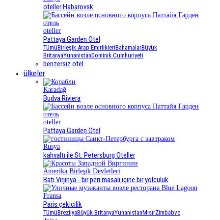
oteller Habarovsk
oteller
Pattaya Garden Otel
Tümü
Birleşik Arap Emirlikleri
Bahamalar
Büyük
Britanya
Yunanistan
Dominik Cumhuriyeti
benzersiz otel
ülkeler
Karadağ
Budva Riviera
oteller
Pattaya Garden Otel
Rusya
kahvaltı ile St. Petersburg Oteller
Amerika Birleşik Devletleri
Batı Virjinya - bir peri masalı içine bir yolculuk
Fransa
Paris çekicilik
Tümü
Brezilya
Büyük Britanya
Yunanistan
Mısır
Zimbabve