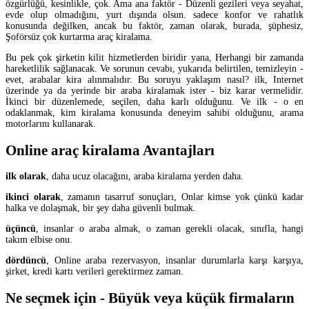
özgürlüğü, kesinlikle, çok. Ama ana faktör - Düzenli gezileri veya seyahat,
evde olup olmadığını, yurt dışında olsun. sadece konfor ve rahatlık
konusunda değilken, ancak bu faktör, zaman olarak, burada, şüphesiz,
Şoförsüz çok kurtarma araç kiralama.
Bu pek çok şirketin kilit hizmetlerden biridir yana, Herhangi bir zamanda
hareketlilik sağlanacak. Ve sorunun cevabı, yukarıda belirtilen, temizleyin -
evet, arabalar kira alınmalıdır. Bu soruyu yaklaşım nasıl? ilk, Internet
üzerinde ya da yerinde bir araba kiralamak ister - biz karar vermelidir.
İkinci bir düzenlemede, seçilen, daha karlı olduğunu. Ve ilk - o en
odaklanmak, kim kiralama konusunda deneyim sahibi olduğunu, arama
motorlarını kullanarak.
Online araç kiralama Avantajları
ilk olarak
, daha ucuz olacağını, araba kiralama yerden daha.
ikinci olarak
, zamanın tasarruf sonuçları, Onlar kimse yok çünkü kadar
halka ve dolaşmak, bir şey daha güvenli bulmak.
üçüncü
, insanlar o araba almak, o zaman gerekli olacak, sınıfla, hangi
takım elbise onu.
dördüncü
, Online araba rezervasyon, insanlar durumlarla karşı karşıya,
şirket, kredi kartı verileri gerektirmez zaman.
Ne seçmek için - Büyük veya küçük firmaların