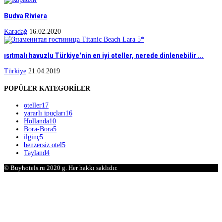
Budva Riviera
Karadağ
16.02.2020
ısıtmalı havuzlu Türkiye'nin en iyi oteller, nerede dinlenebilir ...
Türkiye
21.04.2019
POPÜLER KATEGORİLER
oteller
17
yararlı ipuçları
16
Hollanda
10
Bora-Bora
5
ilginç
5
benzersiz otel
5
Tayland
4
© Buyhotels.ru 2020 g. Her hakkı saklıdır.