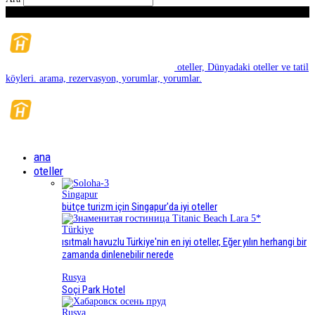
Pazar, Ağustos 9, 2026
oteller, Dünyadaki oteller ve tatil
köyleri. arama, rezervasyon, yorumlar, yorumlar.
ana
oteller
Singapur
bütçe turizm için Singapur'da iyi oteller
Türkiye
ısıtmalı havuzlu Türkiye'nin en iyi oteller, Eğer yılın herhangi bir
zamanda dinlenebilir nerede
Rusya
Soçi Park Hotel
Rusya