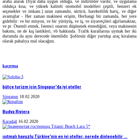
araba alarak (fiyat daha uygun olduğu, ve indirimler vardır, ve uygulama
oldukça kısa, ve yüksek kaliteli otomobil modelleri çeşitli, benzeri ek
seçenekler ve imkanı.) uzun zamandır, sürücü, hareketlilik hariç, ve diğer
avantajlar - Her zaman makinesi erişim, Herhangi bir zamanda, her yere
gidebilir: ve bir misyon, ve bir yürüyüş, ve iş, ve ziyaretçileri ağırlamaktan,
ve pr. Önemli etmek, İstemci onarım düşünmek etmediğini, veya makinenin
bakımı, ne de kış lastikleri, vb hakkında. Trafik kurallarına uymak her iki
durumda da aynı derecede önemlidir. Şoförsüz diğer yurtdışı araç kiralama
olarak pahalıya mal olacağını.
kaçırma
bütçe turizm için Singapur'da iyi oteller
Singapur
18.02.2020
Budva Riviera
Karadağ
16.02.2020
ısıtmalı havuzlu Türkiye'nin en iyi oteller, nerede dinlenebilir ...