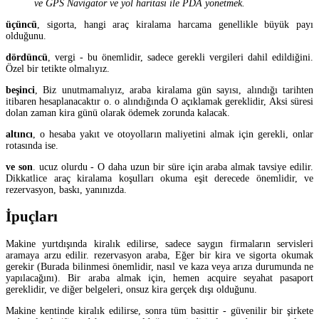
ve GPS Navigator ve yol haritası ile PDA yönetmek.
üçüncü
, sigorta, hangi araç kiralama harcama genellikle büyük payı
olduğunu.
dördüncü
, vergi - bu önemlidir, sadece gerekli vergileri dahil edildiğini.
Özel bir tetikte olmalıyız.
beşinci
, Biz unutmamalıyız, araba kiralama gün sayısı, alındığı tarihten
itibaren hesaplanacaktır o. o alındığında O açıklamak gereklidir, Aksi süresi
dolan zaman kira günü olarak ödemek zorunda kalacak.
altıncı
, o hesaba yakıt ve otoyolların maliyetini almak için gerekli, onlar
rotasında ise.
ve son
. ucuz olurdu - O daha uzun bir süre için araba almak tavsiye edilir.
Dikkatlice araç kiralama koşulları okuma eşit derecede önemlidir, ve
rezervasyon, baskı, yanınızda.
İpuçları
Makine yurtdışında kiralık edilirse, sadece saygın firmaların servisleri
aramaya arzu edilir. rezervasyon araba, Eğer bir kira ve sigorta okumak
gerekir (Burada bilinmesi önemlidir, nasıl ve kaza veya arıza durumunda ne
yapılacağını). Bir araba almak için, hemen acquire seyahat pasaport
gereklidir, ve diğer belgeleri, onsuz kira gerçek dışı olduğunu.
Makine kentinde kiralık edilirse, sonra tüm basittir - güvenilir bir şirkete