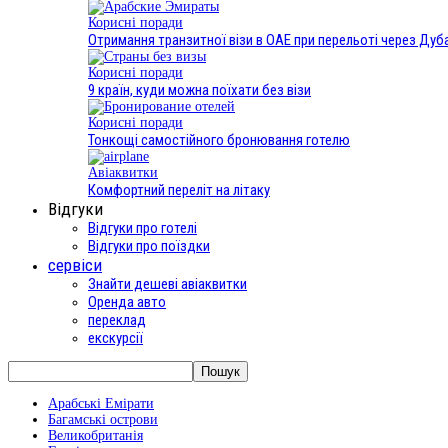
Корисні поради
Отримання транзитної візи в ОАЕ при перельоті через Дуба
Корисні поради
9 країн, куди можна поїхати без візи
Корисні поради
Тонкощі самостійного бронювання готелю
Авіаквитки
Комфортний переліт на літаку
Відгуки
Відгуки про готелі
Відгуки про поїздки
сервіси
Знайти дешеві авіаквитки
Оренда авто
переклад
екскурсії
Арабські Емірати
Багамські острови
Великобританія