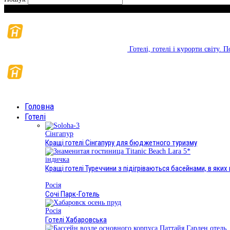
Субота, Серпень 8, 2026
Готелі, готелі і курорти світу.
Головна
Готелі
Сінгапур
Кращі готелі Сінгапуру для бюджетного туризму
індичка
Кращі готелі Туреччини з підігріваються басейнами, в яки
Росія
Сочі Парк-Готель
Росія
Готелі Хабаровська