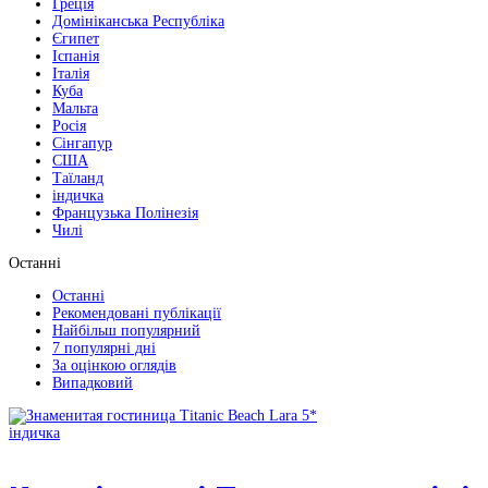
Греція
Домініканська Республіка
Єгипет
Іспанія
Італія
Куба
Мальта
Росія
Сінгапур
США
Таїланд
індичка
Французька Полінезія
Чилі
Останні
Останні
Рекомендовані публікації
Найбільш популярний
7 популярні дні
За оцінкою оглядів
Випадковий
індичка