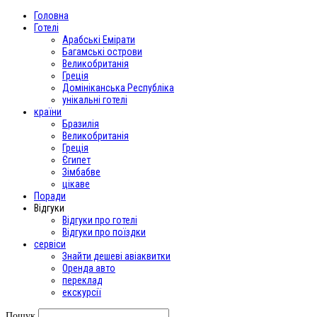
Головна
Готелі
Арабські Емірати
Багамські острови
Великобританія
Греція
Домініканська Республіка
унікальні готелі
країни
Бразилія
Великобританія
Греція
Єгипет
Зімбабве
цікаве
Поради
Відгуки
Відгуки про готелі
Відгуки про поїздки
сервіси
Знайти дешеві авіаквитки
Оренда авто
переклад
екскурсії
Пошук