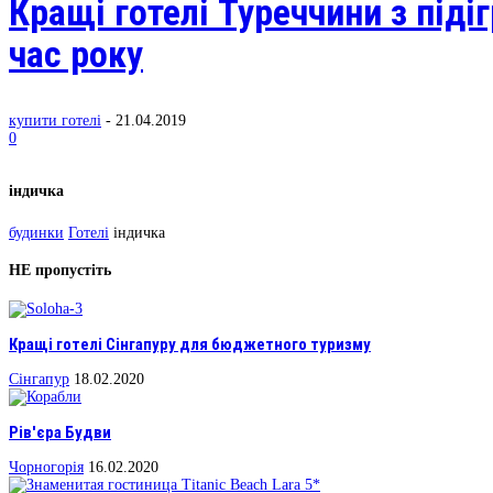
Кращі готелі Туреччини з під
час року
купити готелі
-
21.04.2019
0
індичка
будинки
Готелі
індичка
НЕ пропустіть
Кращі готелі Сінгапуру для бюджетного туризму
Сінгапур
18.02.2020
Рів'єра Будви
Чорногорія
16.02.2020