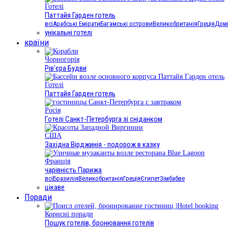
Готелі
Паттайя Гарден готель
всі
Арабські Емірати
Багамські острови
Великобританія
Греція
Домі
унікальні готелі
країни
Чорногорія
Рів'єра Будви
Готелі
Паттайя Гарден готель
Росія
Готелі Санкт-Петербурга зі сніданком
США
Західна Вірджинія - подорож в казку
Франція
чарівність Парижа
всі
Бразилія
Великобританія
Греція
Єгипет
Зімбабве
цікаве
Поради
Корисні поради
Пошук готелів, бронювання готелів