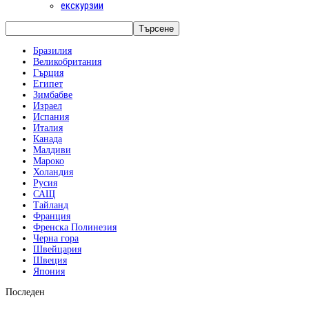
екскурзии
Бразилия
Великобритания
Гърция
Египет
Зимбабве
Израел
Испания
Италия
Канада
Малдиви
Мароко
Холандия
Русия
САЩ
Тайланд
Франция
Френска Полинезия
Черна гора
Швейцария
Швеция
Япония
Последен