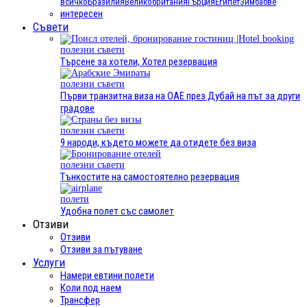
всичко
Бразилия
Великобритания
Гърция
Египет
Зимбабве
интересен
Съвети
полезни съвети
Търсене за хотели, Хотел резервация
полезни съвети
Първи транзитна виза на ОАЕ през Дубай на път за други
градове
полезни съвети
9 народи, където можете да отидете без виза
полезни съвети
Тънкостите на самостоятелно резервация
полети
Удобна полет със самолет
Отзиви
Отзиви
Отзиви за пътуване
Услуги
Намери евтини полети
Коли под наем
Трансфер