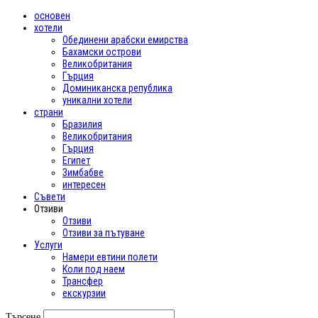
основен
хотели
Обединени арабски емирства
Бахамски острови
Великобритания
Гърция
Доминиканска република
уникални хотели
страни
Бразилия
Великобритания
Гърция
Египет
Зимбабве
интересен
Съвети
Отзиви
Отзиви
Отзиви за пътуване
Услуги
Намери евтини полети
Коли под наем
Трансфер
екскурзии
Търсене