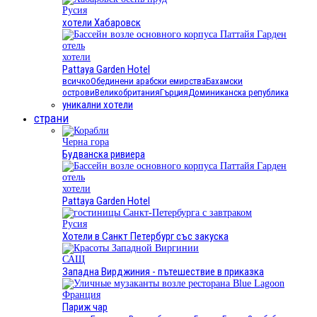
Русия
хотели Хабаровск
хотели
Pattaya Garden Hotel
всичко
Обединени арабски емирства
Бахамски
острови
Великобритания
Гърция
Доминиканска република
уникални хотели
страни
Черна гора
Будванска ривиера
хотели
Pattaya Garden Hotel
Русия
Хотели в Санкт Петербург със закуска
САЩ
Западна Вирджиния - пътешествие в приказка
Франция
Париж чар