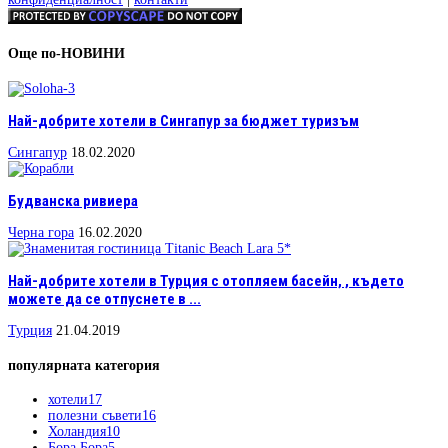
Още по-НОВИНИ
Най-добрите хотели в Сингапур за бюджет туризъм
Сингапур
18.02.2020
Будванска ривиера
Черна гора
16.02.2020
Най-добрите хотели в Турция с отопляем басейн, , където
можете да се отпуснете в ...
Турция
21.04.2019
популярната категория
хотели
17
полезни съвети
16
Холандия
10
Бора Бора
5