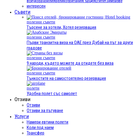
всичко
Бразилия
Великобритания
Гърция
Египет
Зимбабве
интересен
Съвети
полезни съвети
Търсене за хотели, Хотел резервация
полезни съвети
Първи транзитна виза на ОАЕ през Дубай на път за други
градове
полезни съвети
9 народи, където можете да отидете без виза
полезни съвети
Тънкостите на самостоятелно резервация
полети
Удобна полет със самолет
Отзиви
Отзиви
Отзиви за пътуване
Услуги
Намери евтини полети
Коли под наем
Трансфер