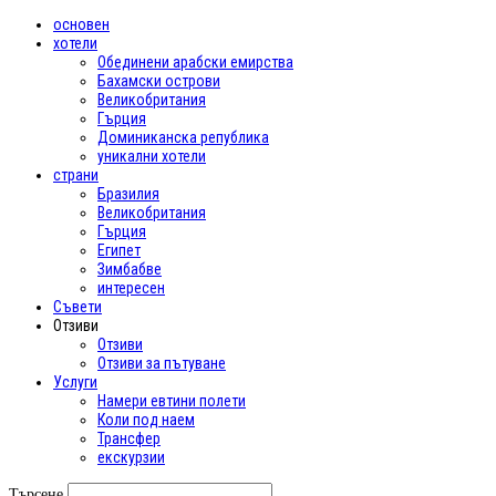
основен
хотели
Обединени арабски емирства
Бахамски острови
Великобритания
Гърция
Доминиканска република
уникални хотели
страни
Бразилия
Великобритания
Гърция
Египет
Зимбабве
интересен
Съвети
Отзиви
Отзиви
Отзиви за пътуване
Услуги
Намери евтини полети
Коли под наем
Трансфер
екскурзии
Търсене