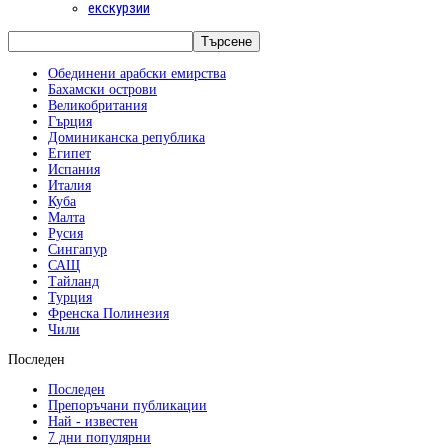
екскурзии
Обединени арабски емирства
Бахамски острови
Великобритания
Гърция
Доминиканска република
Египет
Испания
Италия
Куба
Малта
Русия
Сингапур
САЩ
Тайланд
Турция
Френска Полинезия
Чили
Последен
Последен
Препоръчани публикации
Най - известен
7 дни популярни