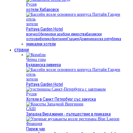
Русия
хотели Хабаровск
хотели
Pattaya Garden Hotel
всичко
Обединени арабски емирства
Бахамски
острови
Великобритания
Гърция
Доминиканска република
уникални хотели
страни
Черна гора
Будванска ривиера
хотели
Pattaya Garden Hotel
Русия
Хотели в Санкт Петербург със закуска
САЩ
Западна Вирджиния - пътешествие в приказка
Франция
Париж чар