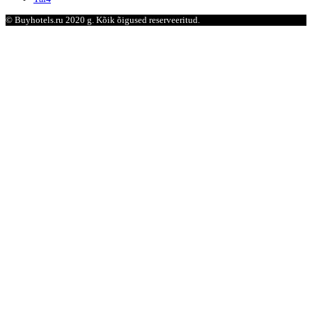
© Buyhotels.ru 2020 g. Kõik õigused reserveeritud.