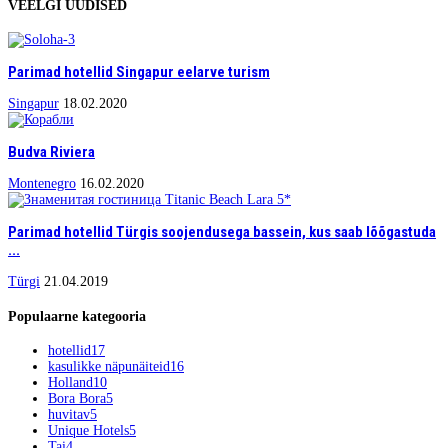
VEELGI UUDISED
Parimad hotellid Singapur eelarve turism
Singapur
18.02.2020
Budva Riviera
Montenegro
16.02.2020
Parimad hotellid Türgis soojendusega bassein, kus saab lõõgastuda
...
Türgi
21.04.2019
Populaarne kategooria
hotellid
17
kasulikke näpunäiteid
16
Holland
10
Bora Bora
5
huvitav
5
Unique Hotels
5
Tai
4