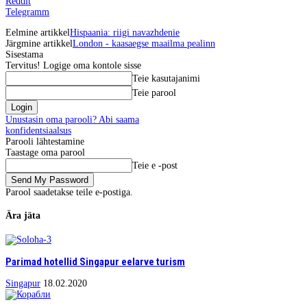
Reddit
Telegramm
Eelmine artikkel
Hispaania: riigi navazhdenie
Järgmine artikkel
London - kaasaegse maailma pealinn
Sisestama
Tervitus! Logige oma kontole sisse
Teie kasutajanimi
Teie parool
Unustasin oma parooli? Abi saama
konfidentsiaalsus
Parooli lähtestamine
Taastage oma parool
Teie e -post
Parool saadetakse teile e-postiga.
Ära jäta
Parimad hotellid Singapur eelarve turism
Singapur
18.02.2020