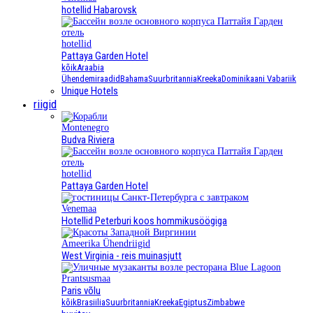
hotellid Habarovsk
hotellid
Pattaya Garden Hotel
kõik
Araabia
Ühendemiraadid
Bahama
Suurbritannia
Kreeka
Dominikaani Vabariik
Unique Hotels
riigid
Montenegro
Budva Riviera
hotellid
Pattaya Garden Hotel
Venemaa
Hotellid Peterburi koos hommikusöögiga
Ameerika Ühendriigid
West Virginia - reis muinasjutt
Prantsusmaa
Paris võlu
kõik
Brasiilia
Suurbritannia
Kreeka
Egiptus
Zimbabwe