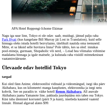
APA Hotel Roppongi-Ichome Ekimae
Nagu iga suur linn, Tokyo ei ole odav. saab, muidugi, jätnud palju raha
Park Hyatt
(kus kangelane Bill Murray jäi Lost in Translation), kuid selle
hinnaga oleks istuda hotelli bezvylazno, täielikult nautida oma teenuseid.
Mitte, et sa läksid selle huvitava linna? Pole tähtis, kes sa oled: innukas
pool-mineja, gurmaan, Shopaholic või nerd, – Leiad hea võimalus viibimise
madalama hinnaga ja igale maitsele, ja kulutada raha visiidil mitmekesisust
vaatamisväärsuste.
Ülevaade odav hotellid Tokyo
targad
Kui oled fänn Anime, elektroonilisi vidinaid ja videomängud, isegi üks päev
Akihabara, kus on kilomeetri manga kauplustes, elektroonika ja isegi neiu
kohvik, See on paradiis te. väike hotell
Remm Akihabara
, All asuvale
Akihabara jaama Yamanote line, pakkuda juurdepääsu mis tahes osa Tokyo.
Küsi tuba ülemistel korrustel (pärit 9 ja kuni), imetleda kauneid vaateid
linnale. Hinnad algavad alates $99.