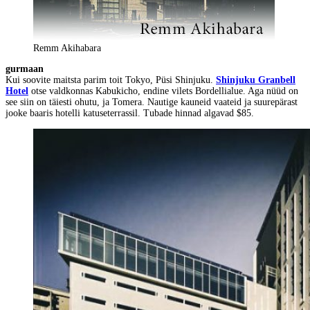
Remm Akihabara
gurmaan
Kui soovite maitsta parim toit Tokyo, Püsi Shinjuku.
Shinjuku Granbell
Hotel
otse valdkonnas Kabukicho, endine vilets Bordellialue. Aga nüüd on
see siin on täiesti ohutu, ja Tomera. Nautige kauneid vaateid ja suurepärast
jooke baaris hotelli katuseterrassil. Tubade hinnad algavad $85.