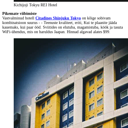
Kichijoji Tokyu REI Hotel
Pikemate viibimiste
Vastvalminud hotell
Citadines Shinjuku Tokyo
on kõige sobivam
kombinatsioon suurus - - Teenuste kvaliteet, eriti, Kui te plaanite jääda
kauemaks, kui paar ööd. Sviitides on elutuba, magamistuba, köök ja tasuta
WiFi-ühendus, mis on haruldus Jaapan. Hinnad algavad alates $99.