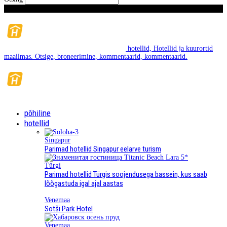
laupäeval, August 8, 2026
hotellid, Hotellid ja kuurortid
maailmas. Otsige, broneerimine, kommentaarid, kommentaarid.
põhiline
hotellid
Singapur
Parimad hotellid Singapur eelarve turism
Türgi
Parimad hotellid Türgis soojendusega bassein, kus saab
lõõgastuda igal ajal aastas
Venemaa
Sotši Park Hotel
Venemaa