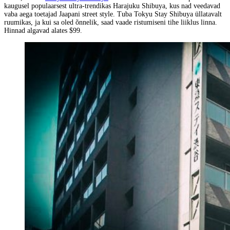
kaugusel populaarsest ultra-trendikas Harajuku Shibuya, kus nad veedavad
vaba aega toetajad Jaapani street style. Tuba Tokyu Stay Shibuya üllatavalt
ruumikas, ja kui sa oled õnnelik, saad vaade ristumiseni tihe liiklus linna.
Hinnad algavad alates $99.