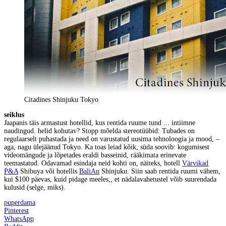
Citadines Shinjuku Tokyo
seiklus
Jaapanis täis armastust hotellid, kus rentida ruume tund ... intiimne
naudingud. helid kohutav? Stopp mõelda stereotüübid: Tubades on
regulaarselt puhastada ja need on varustatud uusima tehnoloogia ja mood, –
aga, nagu ülejäänud Tokyo. Ka toas leiad kõik, süda soovib: kogumisest
videomängude ja lõpetades eraldi basseinid, rääkimata erinevate
teemastatud. Odavamad esindaja neid kohti on, näiteks, hotell
Värvikad
P&A
Shibuya või hotellis
BaliAn
Shinjuku. Siin saab rentida ruumi vähem,
kui $100 päevas, kuid pidage meeles,, et nädalavahetustel võib suurendada
kulusid (selge, miks).
puperdama
Pinterest
WhatsApp