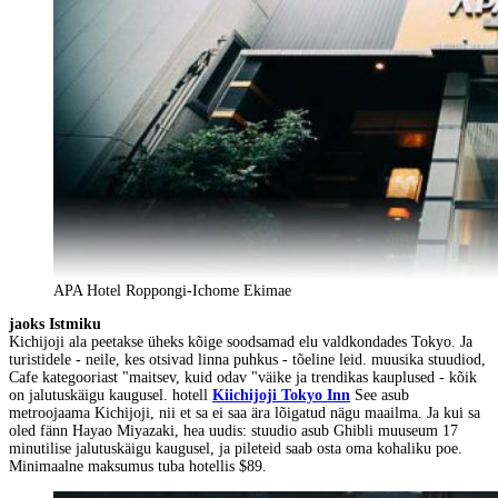
APA Hotel Roppongi-Ichome Ekimae
jaoks Istmiku
Kichijoji ala peetakse üheks kõige soodsamad elu valdkondades Tokyo. Ja
turistidele - neile, kes otsivad linna puhkus - tõeline leid. muusika stuudiod,
Cafe kategooriast "maitsev, kuid odav "väike ja trendikas kauplused - kõik
on jalutuskäigu kaugusel. hotell
Kiichijoji Tokyo Inn
See asub
metroojaama Kichijoji, nii et sa ei saa ära lõigatud nägu maailma. Ja kui sa
oled fänn Hayao Miyazaki, hea uudis: stuudio asub Ghibli muuseum 17
minutilise jalutuskäigu kaugusel, ja pileteid saab osta oma kohaliku poe.
Minimaalne maksumus tuba hotellis $89.