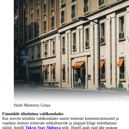
Hotel Monterey Ginza
Fännidele tihedaima valdkondades
Kui soovite kõndida valdkondades suurte inimeste kontsentratsioonid ja
vaadates inimesi erinevate subkultuuride ja järgijad kõige mõeldamatu
stiilid, hotelli
Tokyu Stay Shibuya
teile. Hotell asub vaid ühe peatuse