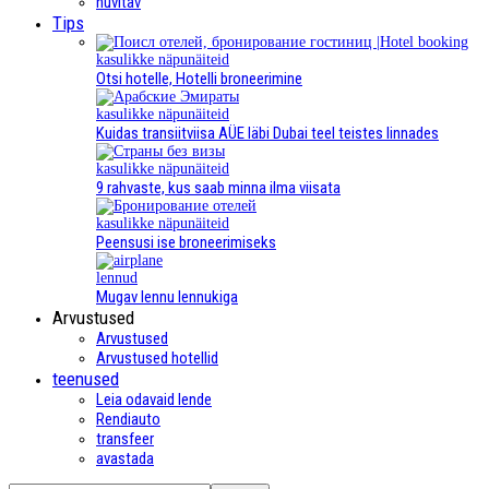
huvitav
Tips
kasulikke näpunäiteid
Otsi hotelle, Hotelli broneerimine
kasulikke näpunäiteid
Kuidas transiitviisa AÜE läbi Dubai teel teistes linnades
kasulikke näpunäiteid
9 rahvaste, kus saab minna ilma viisata
kasulikke näpunäiteid
Peensusi ise broneerimiseks
lennud
Mugav lennu lennukiga
Arvustused
Arvustused
Arvustused hotellid
teenused
Leia odavaid lende
Rendiauto
transfeer
avastada