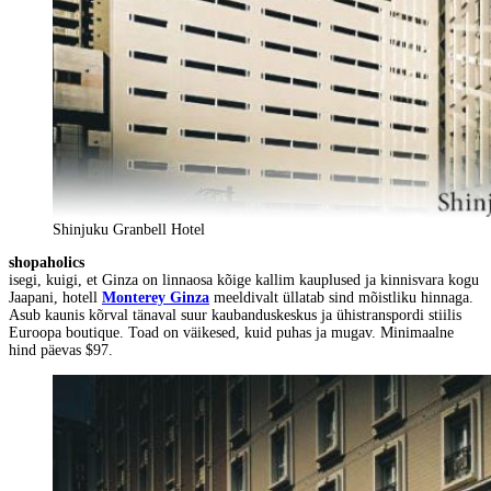
Shinjuku Granbell Hotel
shopaholics
isegi, kuigi, et Ginza on linnaosa kõige kallim kauplused ja kinnisvara kogu
Jaapani, hotell
Monterey Ginza
meeldivalt üllatab sind mõistliku hinnaga.
Asub kaunis kõrval tänaval suur kaubanduskeskus ja ühistranspordi stiilis
Euroopa boutique. Toad on väikesed, kuid puhas ja mugav. Minimaalne
hind päevas $97.