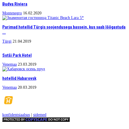
Budva Riviera
Montenegro
16.02.2020
Parimad hotellid Türgis soojendusega bassein, kus saab lõõgastuda
...
Türgi
21.04.2019
Sotši Park Hotel
Venemaa
23.03.2019
hotellid Habarovsk
Venemaa
20.03.2019
konfidentsiaalsus
|
sidemed