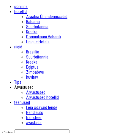
põhiline
hotellid
Araabia Ühendemiraadid
Bahama
Suurbritannia
Kreeka
Dominikaani Vabariik
Unique Hotels
riigid
Brasiilia
Suurbritannia
Kreeka
Egiptus
Zimbabwe
huvitav
Tips
Arvustused
Arvustused
Arvustused hotellid
teenused
Leia odavaid lende
Rendiauto
transfeer
avastada
Otsing