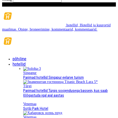
laupäeval, August 8, 2026
hotellid, Hotellid ja kuurortid
maailmas. Otsige, broneerimine, kommentaarid, kommentaarid.
põhiline
hotellid
Singapur
Parimad hotellid Singapur eelarve turism
Türgi
Parimad hotellid Türgis soojendusega bassein, kus saab
lõõgastuda igal ajal aastas
Venemaa
Sotši Park Hotel
Venemaa