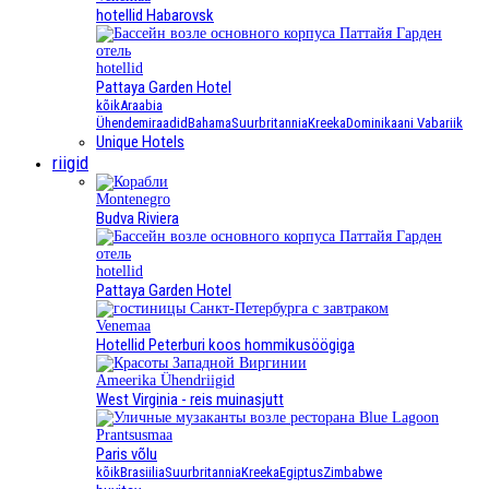
hotellid Habarovsk
hotellid
Pattaya Garden Hotel
kõik
Araabia
Ühendemiraadid
Bahama
Suurbritannia
Kreeka
Dominikaani Vabariik
Unique Hotels
riigid
Montenegro
Budva Riviera
hotellid
Pattaya Garden Hotel
Venemaa
Hotellid Peterburi koos hommikusöögiga
Ameerika Ühendriigid
West Virginia - reis muinasjutt
Prantsusmaa
Paris võlu
kõik
Brasiilia
Suurbritannia
Kreeka
Egiptus
Zimbabwe