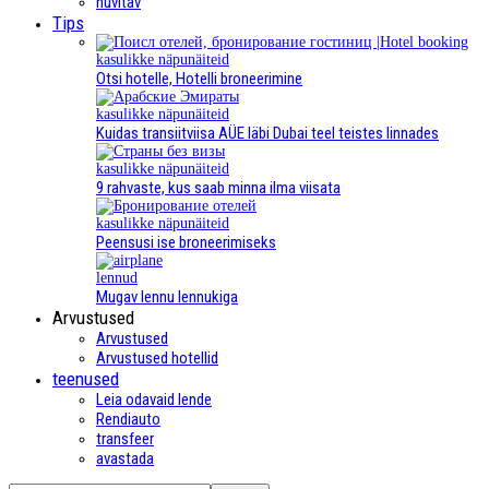
huvitav
Tips
kasulikke näpunäiteid
Otsi hotelle, Hotelli broneerimine
kasulikke näpunäiteid
Kuidas transiitviisa AÜE läbi Dubai teel teistes linnades
kasulikke näpunäiteid
9 rahvaste, kus saab minna ilma viisata
kasulikke näpunäiteid
Peensusi ise broneerimiseks
lennud
Mugav lennu lennukiga
Arvustused
Arvustused
Arvustused hotellid
teenused
Leia odavaid lende
Rendiauto
transfeer
avastada