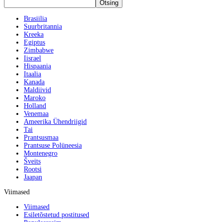
Brasiilia
Suurbritannia
Kreeka
Egiptus
Zimbabwe
Iisrael
Hispaania
Itaalia
Kanada
Maldiivid
Maroko
Holland
Venemaa
Ameerika Ühendriigid
Tai
Prantsusmaa
Prantsuse Polüneesia
Montenegro
Šveits
Rootsi
Jaapan
Viimased
Viimased
Esiletõstetud postitused