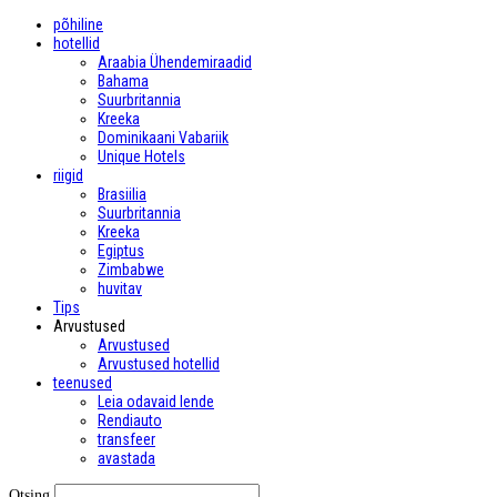
põhiline
hotellid
Araabia Ühendemiraadid
Bahama
Suurbritannia
Kreeka
Dominikaani Vabariik
Unique Hotels
riigid
Brasiilia
Suurbritannia
Kreeka
Egiptus
Zimbabwe
huvitav
Tips
Arvustused
Arvustused
Arvustused hotellid
teenused
Leia odavaid lende
Rendiauto
transfeer
avastada
Otsing