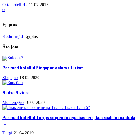
Osta hotellid
-
11.07.2015
0
Egiptus
Kodu
riigid
Egiptus
Ära jäta
Parimad hotellid Singapur eelarve turism
Singapur
18.02.2020
Budva Riviera
Montenegro
16.02.2020
Parimad hotellid Türgis soojendusega bassein, kus saab lõõgastuda
...
Türgi
21.04.2019