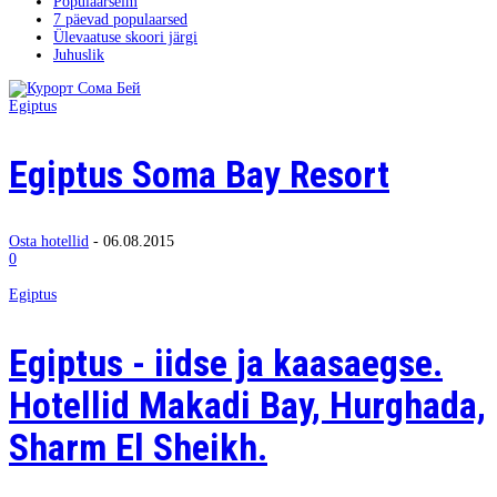
Populaarseim
7 päevad populaarsed
Ülevaatuse skoori järgi
Juhuslik
Egiptus
Egiptus Soma Bay Resort
Osta hotellid
-
06.08.2015
0
Egiptus
Egiptus - iidse ja kaasaegse.
Hotellid Makadi Bay, Hurghada,
Sharm El Sheikh.