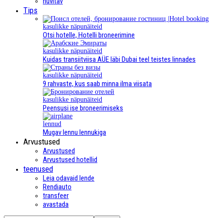
huvitav
Tips
kasulikke näpunäiteid
Otsi hotelle, Hotelli broneerimine
kasulikke näpunäiteid
Kuidas transiitviisa AÜE läbi Dubai teel teistes linnades
kasulikke näpunäiteid
9 rahvaste, kus saab minna ilma viisata
kasulikke näpunäiteid
Peensusi ise broneerimiseks
lennud
Mugav lennu lennukiga
Arvustused
Arvustused
Arvustused hotellid
teenused
Leia odavaid lende
Rendiauto
transfeer
avastada