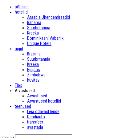
põhiline
hotellid
Araabia Ühendemiraadid
Bahama
Suurbritannia
Kreeka
Dominikaani Vabariik
Unique Hotels
riigid
Brasiilia
Suurbritannia
Kreeka
Egiptus
Zimbabwe
huvitav
Tips
Arvustused
Arvustused
Arvustused hotellid
teenused
Leia odavaid lende
Rendiauto
transfeer
avastada
Otsing