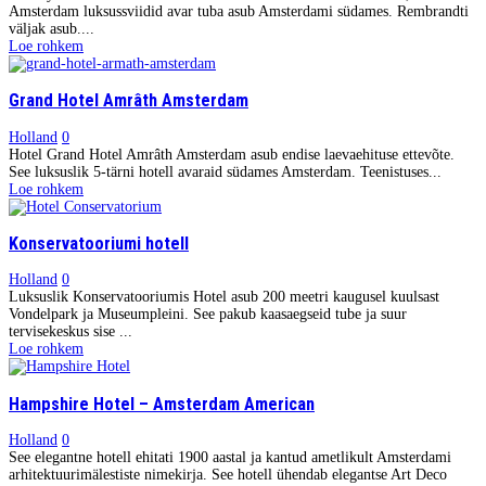
Amsterdam luksussviidid avar tuba asub Amsterdami südames. Rembrandti
väljak asub....
Loe rohkem
Grand Hotel Amrâth Amsterdam
Holland
0
Hotel Grand Hotel Amrâth Amsterdam asub endise laevaehituse ettevõte.
See luksuslik 5-tärni hotell avaraid südames Amsterdam. Teenistuses...
Loe rohkem
Konservatooriumi hotell
Holland
0
Luksuslik Konservatooriumis Hotel asub 200 meetri kaugusel kuulsast
Vondelpark ja Museumpleini. See pakub kaasaegseid tube ja suur
tervisekeskus sise ...
Loe rohkem
Hampshire Hotel – Amsterdam American
Holland
0
See elegantne hotell ehitati 1900 aastal ja kantud ametlikult Amsterdami
arhitektuurimälestiste nimekirja. See hotell ühendab elegantse Art Deco