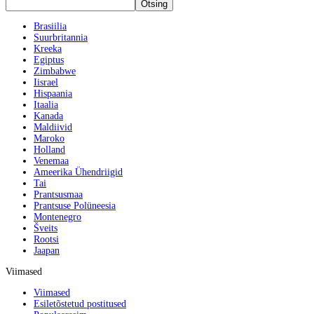
Brasiilia
Suurbritannia
Kreeka
Egiptus
Zimbabwe
Iisrael
Hispaania
Itaalia
Kanada
Maldiivid
Maroko
Holland
Venemaa
Ameerika Ühendriigid
Tai
Prantsusmaa
Prantsuse Polüneesia
Montenegro
Šveits
Rootsi
Jaapan
Viimased
Viimased
Esiletõstetud postitused