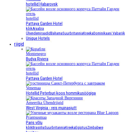
hotellid Habarovsk
hotellid
Pattaya Garden Hotel
kõik
Araabia
Ühendemiraadid
Bahama
Suurbritannia
Kreeka
Dominikaani Vabariik
Unique Hotels
riigid
Montenegro
Budva Riviera
hotellid
Pattaya Garden Hotel
Venemaa
Hotellid Peterburi koos hommikusöögiga
Ameerika Ühendriigid
West Virginia - reis muinasjutt
Prantsusmaa
Paris võlu
kõik
Brasiilia
Suurbritannia
Kreeka
Egiptus
Zimbabwe