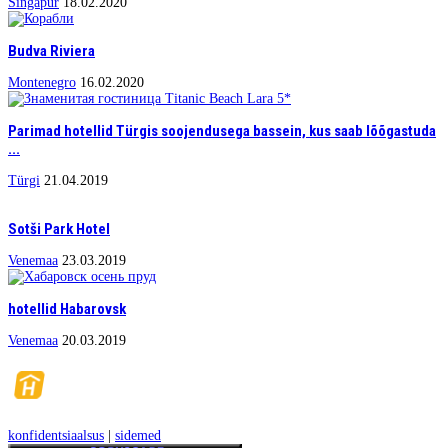
Singapur
18.02.2020
Budva Riviera
Montenegro
16.02.2020
Parimad hotellid Türgis soojendusega bassein, kus saab lõõgastuda
...
Türgi
21.04.2019
Sotši Park Hotel
Venemaa
23.03.2019
hotellid Habarovsk
Venemaa
20.03.2019
konfidentsiaalsus
|
sidemed