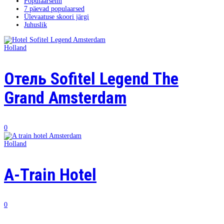
Populaarseim
7 päevad populaarsed
Ülevaatuse skoori järgi
Juhuslik
Holland
Отель Sofitel Legend The
Grand Amsterdam
0
Holland
A-Train Hotel
0