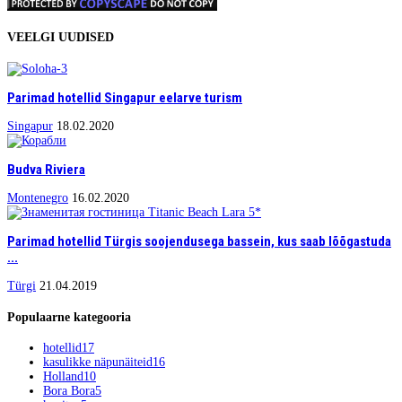
VEELGI UUDISED
Parimad hotellid Singapur eelarve turism
Singapur
18.02.2020
Budva Riviera
Montenegro
16.02.2020
Parimad hotellid Türgis soojendusega bassein, kus saab lõõgastuda
...
Türgi
21.04.2019
Populaarne kategooria
hotellid
17
kasulikke näpunäiteid
16
Holland
10
Bora Bora
5