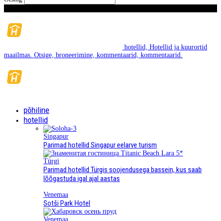
Reede, August 7, 2026
hotellid, Hotellid ja kuurortid
maailmas. Otsige, broneerimine, kommentaarid, kommentaarid.
põhiline
hotellid
Singapur
Parimad hotellid Singapur eelarve turism
Türgi
Parimad hotellid Türgis soojendusega bassein, kus saab
lõõgastuda igal ajal aastas
Venemaa
Sotši Park Hotel
Venemaa