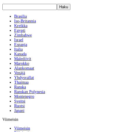
Brasilia
Iso-Britannia
Kreikka
Egypti
Zimbabwe
Israel
Espanja
Italia
Kanada
Malediivit
Marokko
Alankomaat
Venäjä
Yhdysvallat
Thaimaa
Ranska
Ranskan Polynesia
Montenegro
Sveitsi
Ruotsi
Japani
Viimeisin
Viimeisin