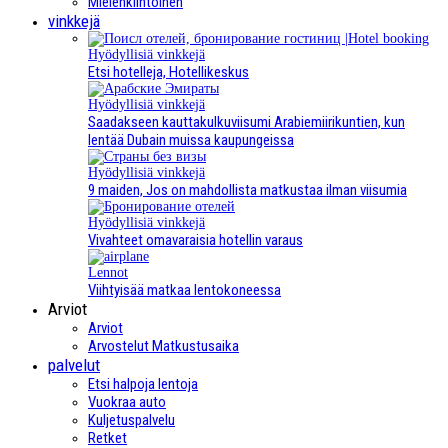
Mielenkiintoinen
vinkkejä
Hyödyllisiä vinkkejä
Etsi hotelleja, Hotellikeskus
Hyödyllisiä vinkkejä
Saadakseen kauttakulkuviisumi Arabiemiirikuntien, kun
lentää Dubain muissa kaupungeissa
Hyödyllisiä vinkkejä
9 maiden, Jos on mahdollista matkustaa ilman viisumia
Hyödyllisiä vinkkejä
Vivahteet omavaraisia hotellin varaus
Lennot
Viihtyisää matkaa lentokoneessa
Arviot
Arviot
Arvostelut Matkustusaika
palvelut
Etsi halpoja lentoja
Vuokraa auto
Kuljetuspalvelu
Retket