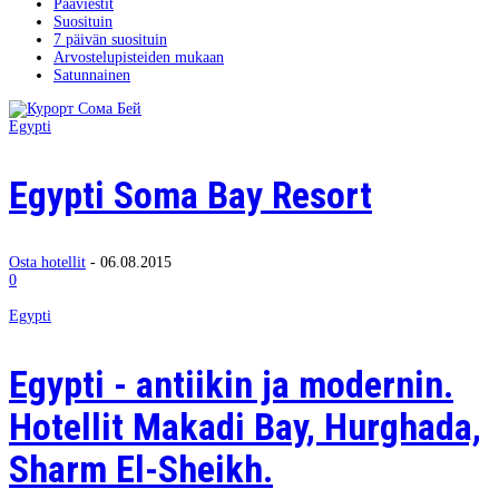
Pääviestit
Suosituin
7 päivän suosituin
Arvostelupisteiden mukaan
Satunnainen
Egypti
Egypti Soma Bay Resort
Osta hotellit
-
06.08.2015
0
Egypti
Egypti - antiikin ja modernin.
Hotellit Makadi Bay, Hurghada,
Sharm El-Sheikh.