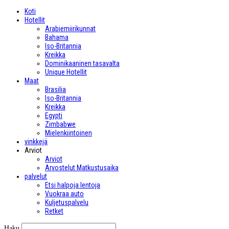
Koti
Hotellit
Arabiemiirikunnat
Bahama
Iso-Britannia
Kreikka
Dominikaaninen tasavalta
Unique Hotellit
Maat
Brasilia
Iso-Britannia
Kreikka
Egypti
Zimbabwe
Mielenkiintoinen
vinkkejä
Arviot
Arviot
Arvostelut Matkustusaika
palvelut
Etsi halpoja lentoja
Vuokraa auto
Kuljetuspalvelu
Retket
Haku