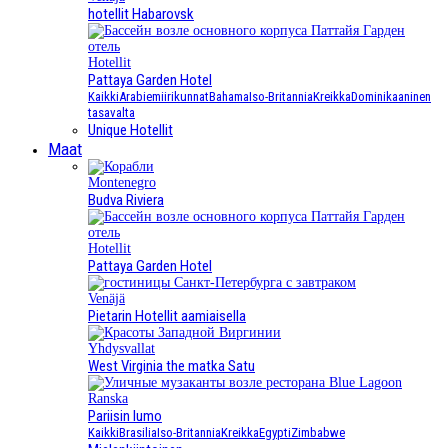
hotellit Habarovsk
Hotellit
Pattaya Garden Hotel
Kaikki
Arabiemiirikunnat
Bahama
Iso-Britannia
Kreikka
Dominikaaninen
tasavalta
Unique Hotellit
Maat
Montenegro
Budva Riviera
Hotellit
Pattaya Garden Hotel
Venäjä
Pietarin Hotellit aamiaisella
Yhdysvallat
West Virginia the matka Satu
Ranska
Pariisin lumo
Kaikki
Brasilia
Iso-Britannia
Kreikka
Egypti
Zimbabwe