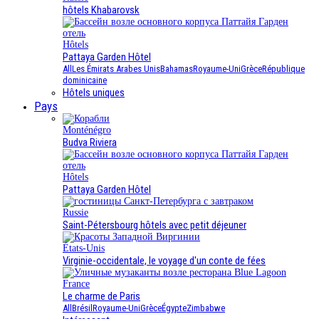
hôtels Khabarovsk
Hôtels
Pattaya Garden Hôtel
All
Les Émirats Arabes Unis
Bahamas
Royaume-Uni
Grèce
République
dominicaine
Hôtels uniques
Pays
Monténégro
Budva Riviera
Hôtels
Pattaya Garden Hôtel
Russie
Saint-Pétersbourg hôtels avec petit déjeuner
États-Unis
Virginie-occidentale, le voyage d'un conte de fées
France
Le charme de Paris
All
Brésil
Royaume-Uni
Grèce
Égypte
Zimbabwe