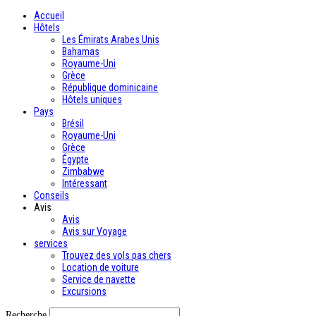
Accueil
Hôtels
Les Émirats Arabes Unis
Bahamas
Royaume-Uni
Grèce
République dominicaine
Hôtels uniques
Pays
Brésil
Royaume-Uni
Grèce
Égypte
Zimbabwe
Intéressant
Conseils
Avis
Avis
Avis sur Voyage
services
Trouvez des vols pas chers
Location de voiture
Service de navette
Excursions
Recherche