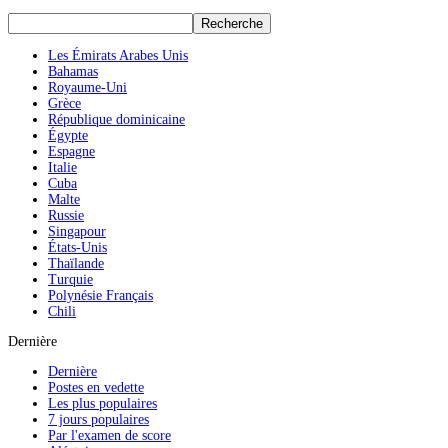
Les Émirats Arabes Unis
Bahamas
Royaume-Uni
Grèce
République dominicaine
Égypte
Espagne
Italie
Cuba
Malte
Russie
Singapour
États-Unis
Thaïlande
Turquie
Polynésie Français
Chili
Dernière
Dernière
Postes en vedette
Les plus populaires
7 jours populaires
Par l'examen de score