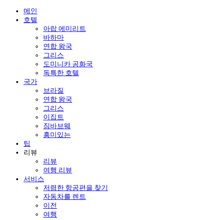
메인
호텔
아랍 에미리트
바하마
연합 왕국
그리스
도미니카 공화국
독특한 호텔
국가
브라질
연합 왕국
그리스
이집트
짐바브웨
흥미있는
팁
리뷰
리뷰
여행 리뷰
서비스
저렴한 항공편을 찾기
자동차를 렌트
이전
여행