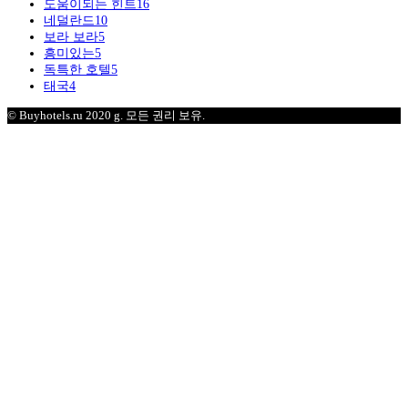
도움이되는 힌트
16
네덜란드
10
보라 보라
5
흥미있는
5
독특한 호텔
5
태국
4
© Buyhotels.ru 2020 g. 모든 권리 보유.