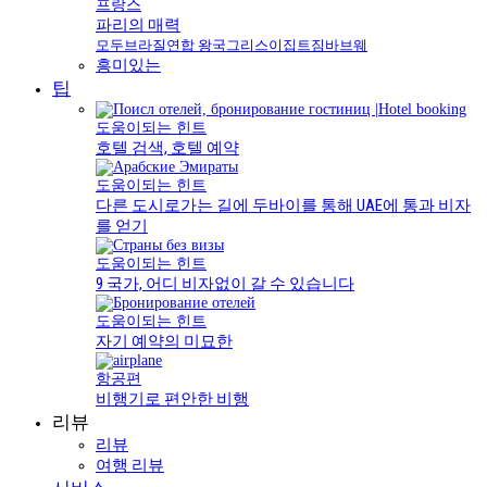
프랑스
파리의 매력
모두
브라질
연합 왕국
그리스
이집트
짐바브웨
흥미있는
팁
도움이되는 힌트
호텔 검색, 호텔 예약
도움이되는 힌트
다른 도시로가는 길에 두바이를 통해 UAE에 통과 비자
를 얻기
도움이되는 힌트
9 국가, 어디 비자없이 갈 수 있습니다
도움이되는 힌트
자기 예약의 미묘한
항공편
비행기로 편안한 비행
리뷰
리뷰
여행 리뷰