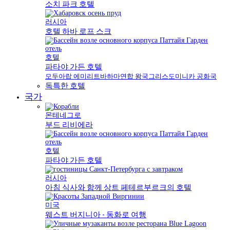
소치 파크 호텔
러시아
호텔 하바 로프 스크
호텔
파타야 가든 호텔
모두
아랍 에미리트
바하마
연합 왕국
그리스
도미니카 공화국
독특한 호텔
국가
몬테네그로
부드 리비에라
호텔
파타야 가든 호텔
러시아
아침 식사와 함께 상트 페테르부르크의 호텔
미국
웨스트 버지니아 - 동화로 여행