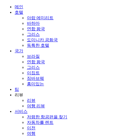
메인
호텔
아랍 에미리트
바하마
연합 왕국
그리스
도미니카 공화국
독특한 호텔
국가
브라질
연합 왕국
그리스
이집트
짐바브웨
흥미있는
팁
리뷰
리뷰
여행 리뷰
서비스
저렴한 항공편을 찾기
자동차를 렌트
이전
여행