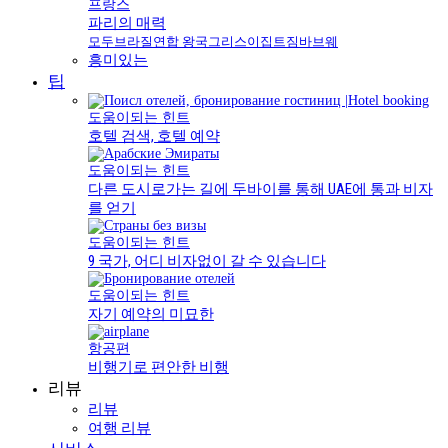
프랑스
파리의 매력
모두
브라질
연합 왕국
그리스
이집트
짐바브웨
흥미있는
팁
도움이되는 힌트
호텔 검색, 호텔 예약
도움이되는 힌트
다른 도시로가는 길에 두바이를 통해 UAE에 통과 비자
를 얻기
도움이되는 힌트
9 국가, 어디 비자없이 갈 수 있습니다
도움이되는 힌트
자기 예약의 미묘한
항공편
비행기로 편안한 비행
리뷰
리뷰
여행 리뷰