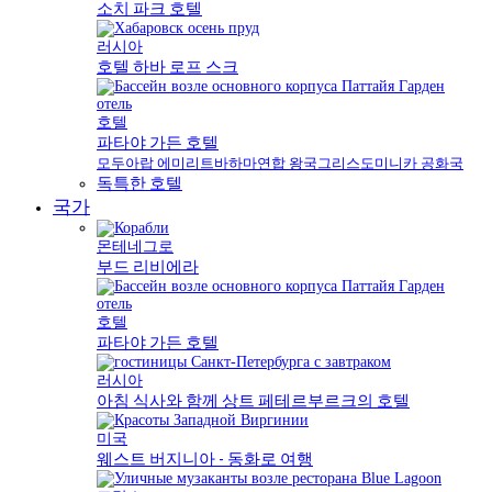
소치 파크 호텔
러시아
호텔 하바 로프 스크
호텔
파타야 가든 호텔
모두
아랍 에미리트
바하마
연합 왕국
그리스
도미니카 공화국
독특한 호텔
국가
몬테네그로
부드 리비에라
호텔
파타야 가든 호텔
러시아
아침 식사와 함께 상트 페테르부르크의 호텔
미국
웨스트 버지니아 - 동화로 여행