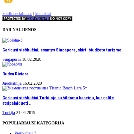
konfidencialumas
|
kontaktai
DAR NAUJIENOS
Geriausi viešbučiai, esantys Singapore, skirti biudžeto turizmo
Singapūras
18.02.2020
Budva Riviera
Juodkalnija
16.02.2020
Geriausi viešbučiai Turkijoje su šildomu baseinu, kur galite
atsipalaiduoti ...
Turkija
21.04.2019
POPULIARIAUSI KATEGORIJA
Viešbučiai
17