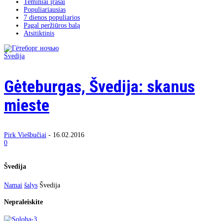
Teminiai įrašai
Populiariausias
7 dienos populiarios
Pagal peržiūros balą
Atsitiktinis
Švedija
Gėteburgas, Švedija: skanus
mieste
Pirk Viešbučiai
-
16.02.2016
0
Švedija
Namai
šalys
Švedija
Nepraleiskite