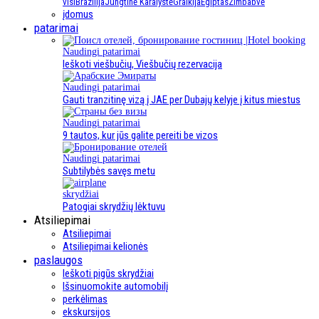
visi
Brazilija
Jungtinė Karalystė
Graikija
Egiptas
Zimbabvė
įdomus
patarimai
Naudingi patarimai
Ieškoti viešbučių, Viešbučių rezervacija
Naudingi patarimai
Gauti tranzitinę vizą į JAE per Dubajų kelyje į kitus miestus
Naudingi patarimai
9 tautos, kur jūs galite pereiti be vizos
Naudingi patarimai
Subtilybės savęs metu
skrydžiai
Patogiai skrydžių lėktuvu
Atsiliepimai
Atsiliepimai
Atsiliepimai kelionės
paslaugos
Ieškoti pigūs skrydžiai
Išsinuomokite automobilį
perkėlimas
ekskursijos