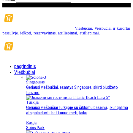
Sekmadienis, Rugpjūčio mėn 9, 2026
Viešbučiai, Viešbučiai ir kurortai
pasaulyje. ieškoti, rezervavimas, atsiliepimai, atsiliepimai.
pagrindinis
Viešbučiai
Singapūras
Geriausi viešbučiai, esantys Singapore, skirti biudžeto
turizmo
Turkija
Geriausi viešbučiai Turkijoje su šildomu baseinu, , kur galima
atsipalaiduoti, bet kuriuo metų laiku
Rusija
Sočis Park