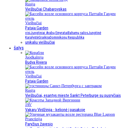
Rusija
Viešbučiai Chabarovskas
Viešbučiai
Pataja Garden
visi
Jungtiniai Arabų Emyratai
Bahamų salos
Jungtinė
Karalystė
Graikija
Dominikonų Respublika
unikalių viešbučiai
šalys
Juodkalnija
Budva Riviera
Viešbučiai
Pataja Garden
Rusija
Viešbučiai, esantys mieste Sankt Peterburge su pusryčiais
JAV
Vakarų Virdžinija - kelionė į pasakoje
Prancūzija
Paryžius žavesio