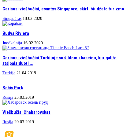
Geriausi viešbučiai, esantys Singapore, skirti biudžeto turizmo
Singapūras
18.02.2020
Budva Riviera
Juodkalnija
16.02.2020
Geriausi viešbučiai Turkijoje su šildomu baseinu, kur galite
atsipalaiduoti ...
Turkija
21.04.2019
Sočis Park
Rusija
23.03.2019
Viešbučiai Chabarovskas
Rusija
20.03.2019