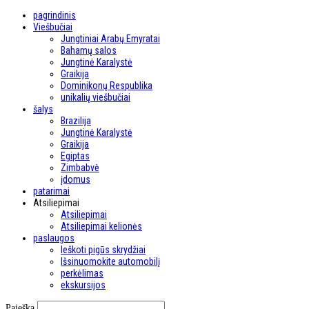
pagrindinis
Viešbučiai
Jungtiniai Arabų Emyratai
Bahamų salos
Jungtinė Karalystė
Graikija
Dominikonų Respublika
unikalių viešbučiai
šalys
Brazilija
Jungtinė Karalystė
Graikija
Egiptas
Zimbabvė
įdomus
patarimai
Atsiliepimai
Atsiliepimai
Atsiliepimai kelionės
paslaugos
Ieškoti pigūs skrydžiai
Išsinuomokite automobilį
perkėlimas
ekskursijos
Paieška