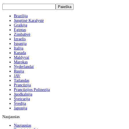
Brazilija
Jungtinė Karalystė
Graikija
Egiptas
Zimbabvė
Izraelis
Ispanija
Italija
Kanada
Maldyvai
Marokas
Nyderlandai
Rusija
JAV
Tailandas
Prancūzija
Prancūzijos Polinezija
Juodkalnija
Šveicarija
Švedija
Japonija
Naujausias
Naujausias