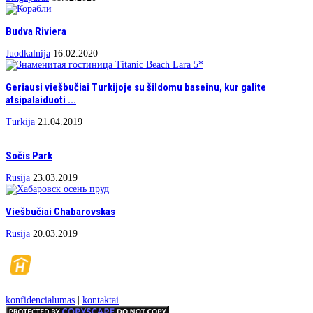
Budva Riviera
Juodkalnija
16.02.2020
Geriausi viešbučiai Turkijoje su šildomu baseinu, kur galite
atsipalaiduoti ...
Turkija
21.04.2019
Sočis Park
Rusija
23.03.2019
Viešbučiai Chabarovskas
Rusija
20.03.2019
konfidencialumas
|
kontaktai