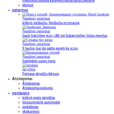
visi
Brazilija
Jungtinė Karalystė
Graikija
Egiptas
Zimbabvė
įdomus
patarimai
Naudingi patarimai
Ieškoti viešbučių, Viešbučių rezervacija
Naudingi patarimai
Gauti tranzitinę vizą į JAE per Dubajų kelyje į kitus miestus
Naudingi patarimai
9 tautos, kur jūs galite pereiti be vizos
Naudingi patarimai
Subtilybės savęs metu
skrydžiai
Patogiai skrydžių lėktuvu
Atsiliepimai
Atsiliepimai
Atsiliepimai kelionės
paslaugos
Ieškoti pigūs skrydžiai
Išsinuomokite automobilį
perkėlimas
ekskursijos