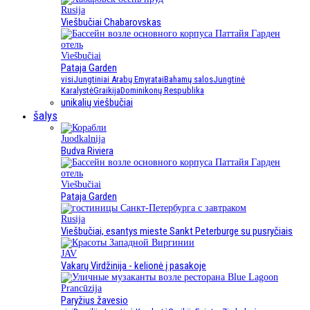
Rusija
Viešbučiai Chabarovskas
Viešbučiai
Pataja Garden
visi
Jungtiniai Arabų Emyratai
Bahamų salos
Jungtinė
Karalystė
Graikija
Dominikonų Respublika
unikalių viešbučiai
šalys
Juodkalnija
Budva Riviera
Viešbučiai
Pataja Garden
Rusija
Viešbučiai, esantys mieste Sankt Peterburge su pusryčiais
JAV
Vakarų Virdžinija - kelionė į pasakoje
Prancūzija
Paryžius žavesio