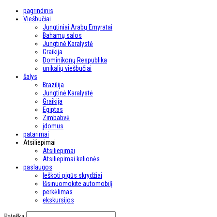
pagrindinis
Viešbučiai
Jungtiniai Arabų Emyratai
Bahamų salos
Jungtinė Karalystė
Graikija
Dominikonų Respublika
unikalių viešbučiai
šalys
Brazilija
Jungtinė Karalystė
Graikija
Egiptas
Zimbabvė
įdomus
patarimai
Atsiliepimai
Atsiliepimai
Atsiliepimai kelionės
paslaugos
Ieškoti pigūs skrydžiai
Išsinuomokite automobilį
perkėlimas
ekskursijos
Paieška