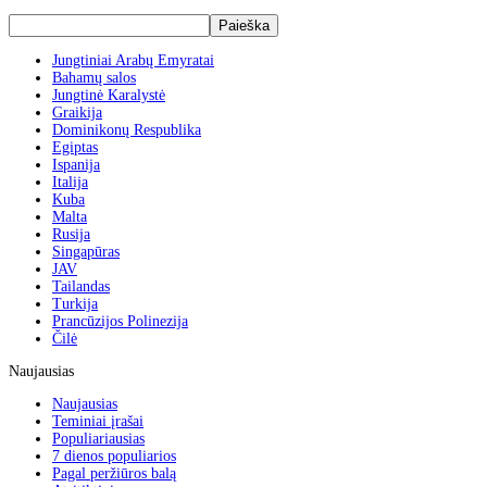
Jungtiniai Arabų Emyratai
Bahamų salos
Jungtinė Karalystė
Graikija
Dominikonų Respublika
Egiptas
Ispanija
Italija
Kuba
Malta
Rusija
Singapūras
JAV
Tailandas
Turkija
Prancūzijos Polinezija
Čilė
Naujausias
Naujausias
Teminiai įrašai
Populiariausias
7 dienos populiarios
Pagal peržiūros balą