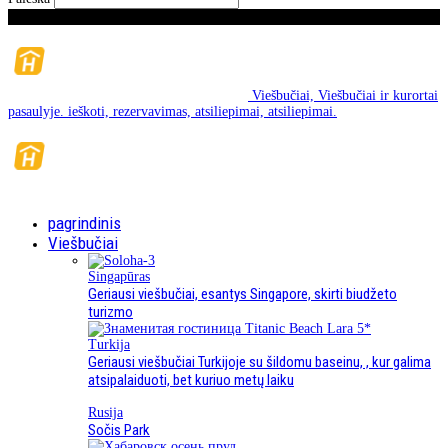
penktadienis, Rugpjūčio mėn 7, 2026
Viešbučiai, Viešbučiai ir kurortai
pasaulyje. ieškoti, rezervavimas, atsiliepimai, atsiliepimai.
pagrindinis
Viešbučiai
Singapūras
Geriausi viešbučiai, esantys Singapore, skirti biudžeto
turizmo
Turkija
Geriausi viešbučiai Turkijoje su šildomu baseinu, , kur galima
atsipalaiduoti, bet kuriuo metų laiku
Rusija
Sočis Park