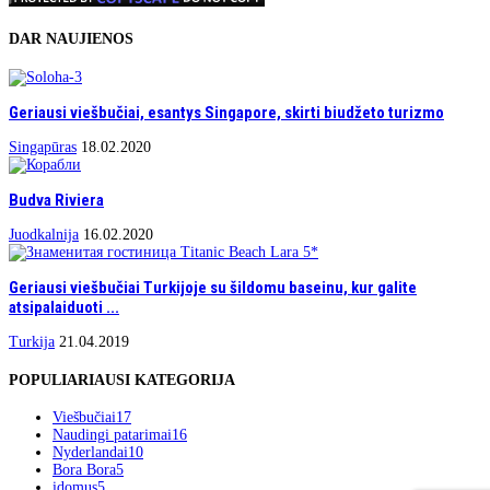
DAR NAUJIENOS
Geriausi viešbučiai, esantys Singapore, skirti biudžeto turizmo
Singapūras
18.02.2020
Budva Riviera
Juodkalnija
16.02.2020
Geriausi viešbučiai Turkijoje su šildomu baseinu, kur galite
atsipalaiduoti ...
Turkija
21.04.2019
POPULIARIAUSI KATEGORIJA
Viešbučiai
17
Naudingi patarimai
16
Nyderlandai
10
Bora Bora
5
įdomus
5