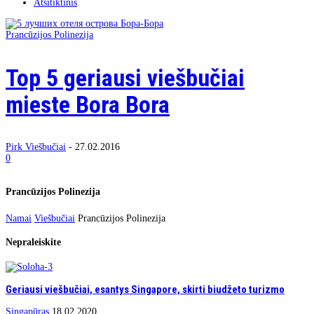
Atsitiktinis
Prancūzijos Polinezija
Top 5 geriausi viešbučiai
mieste Bora Bora
Pirk Viešbučiai
-
27.02.2016
0
Prancūzijos Polinezija
Namai
Viešbučiai
Prancūzijos Polinezija
Nepraleiskite
Geriausi viešbučiai, esantys Singapore, skirti biudžeto turizmo
Singapūras
18.02.2020