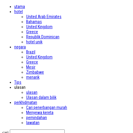
utama
hotel
United Arab Emirates
Bahamas
United Kingdom
Greece
Republik Dominican
hotel unik
negara
Brazil
United Kingdom
Greece
Mesir
Zimbabwe
menarik
Tips
ulasan
ulasan
Ulasan dalam bilik
perkhidmatan
Cari penerbangan murah
Menyewa kereta
pemindahan
lawatan
cari