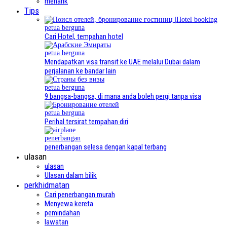
menarik
Tips
petua berguna
Cari Hotel, tempahan hotel
petua berguna
Mendapatkan visa transit ke UAE melalui Dubai dalam
perjalanan ke bandar lain
petua berguna
9 bangsa-bangsa, di mana anda boleh pergi tanpa visa
petua berguna
Perihal tersirat tempahan diri
penerbangan
penerbangan selesa dengan kapal terbang
ulasan
ulasan
Ulasan dalam bilik
perkhidmatan
Cari penerbangan murah
Menyewa kereta
pemindahan
lawatan