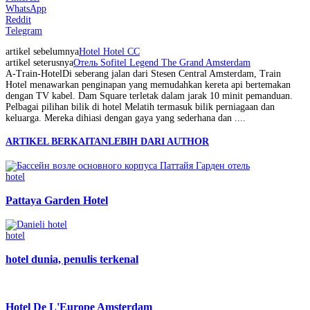
WhatsApp
Reddit
Telegram
artikel sebelumnya
Hotel Hotel CC
artikel seterusnya
Отель Sofitel Legend The Grand Amsterdam
A-Train-Hotel
Di seberang jalan dari Stesen Central Amsterdam, Train
Hotel menawarkan penginapan yang memudahkan kereta api bertemakan
dengan TV kabel. Dam Square terletak dalam jarak 10 minit pemanduan.
Pelbagai pilihan bilik di hotel Melatih termasuk bilik perniagaan dan
keluarga. Mereka dihiasi dengan gaya yang sederhana dan ....
ARTIKEL BERKAITAN
LEBIH DARI AUTHOR
hotel
Pattaya Garden Hotel
hotel
hotel dunia, penulis terkenal
Hotel De L'Europe Amsterdam