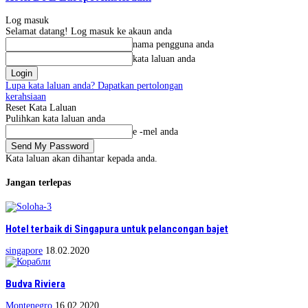
Log masuk
Selamat datang! Log masuk ke akaun anda
nama pengguna anda
kata laluan anda
Lupa kata laluan anda? Dapatkan pertolongan
kerahsiaan
Reset Kata Laluan
Pulihkan kata laluan anda
e -mel anda
Kata laluan akan dihantar kepada anda.
Jangan terlepas
Hotel terbaik di Singapura untuk pelancongan bajet
singapore
18.02.2020
Budva Riviera
Montenegro
16.02.2020