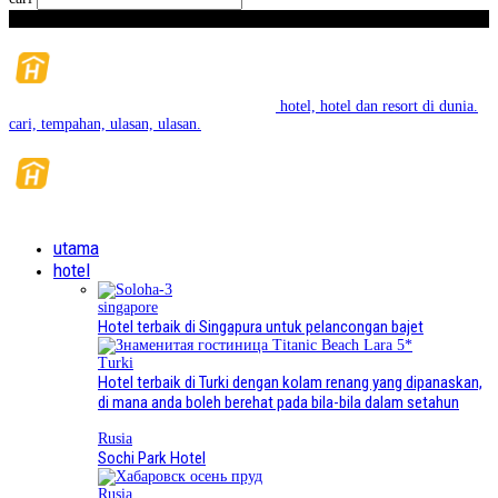
Sabtu,
August
8, 2026
hotel, hotel dan resort di dunia.
cari, tempahan, ulasan, ulasan.
utama
hotel
singapore
Hotel terbaik di Singapura untuk pelancongan bajet
Turki
Hotel terbaik di Turki dengan kolam renang yang dipanaskan,
di mana anda boleh berehat pada bila-bila dalam setahun
Rusia
Sochi Park Hotel
Rusia