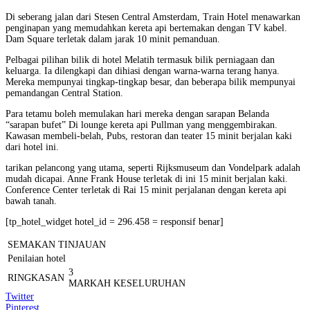
Di seberang jalan dari Stesen Central Amsterdam, Train Hotel menawarkan
penginapan yang memudahkan kereta api bertemakan dengan TV kabel.
Dam Square terletak dalam jarak 10 minit pemanduan.
Pelbagai pilihan bilik di hotel Melatih termasuk bilik perniagaan dan
keluarga. Ia dilengkapi dan dihiasi dengan warna-warna terang hanya.
Mereka mempunyai tingkap-tingkap besar, dan beberapa bilik mempunyai
pemandangan Central Station.
Para tetamu boleh memulakan hari mereka dengan sarapan Belanda
“sarapan bufet” Di lounge kereta api Pullman yang menggembirakan.
Kawasan membeli-belah, Pubs, restoran dan teater 15 minit berjalan kaki
dari hotel ini.
tarikan pelancong yang utama, seperti Rijksmuseum dan Vondelpark adalah
mudah dicapai. Anne Frank House terletak di ini 15 minit berjalan kaki.
Conference Center terletak di Rai 15 minit perjalanan dengan kereta api
bawah tanah.
[tp_hotel_widget hotel_id = 296.458 = responsif benar]
SEMAKAN TINJAUAN
Penilaian hotel
3
RINGKASAN
MARKAH KESELURUHAN
Twitter
Pinterest