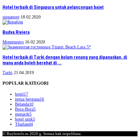
Hotel terbaik di Singapura untuk pelancongan bajet
singapore
18.02.2020
Budva Riviera
Montenegro
16.02.2020
Hotel terbaik di Turki dengan kolam renang yang dipanaskan, di
mana anda boleh berehat di ...
Turki
21.04.2019
POPULAR KATEGORI
hotel
17
petua berguna
16
Belanda
10
Bora-Bora
5
menarik
5
hotel unik
5
Thailand
4
© Buyhotels.ru 2020 g. Semua hak terpelihara.