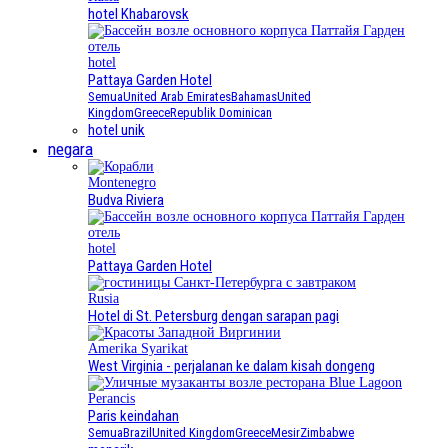
hotel Khabarovsk
hotel
Pattaya Garden Hotel
Semua
United Arab Emirates
Bahamas
United
Kingdom
Greece
Republik Dominican
hotel unik
negara
Montenegro
Budva Riviera
hotel
Pattaya Garden Hotel
Rusia
Hotel di St. Petersburg dengan sarapan pagi
Amerika Syarikat
West Virginia - perjalanan ke dalam kisah dongeng
Perancis
Paris keindahan
Semua
Brazil
United Kingdom
Greece
Mesir
Zimbabwe