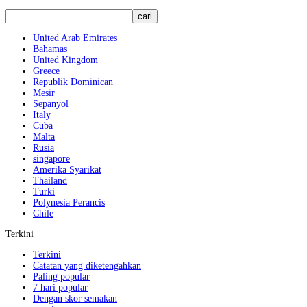
United Arab Emirates
Bahamas
United Kingdom
Greece
Republik Dominican
Mesir
Sepanyol
Italy
Cuba
Malta
Rusia
singapore
Amerika Syarikat
Thailand
Turki
Polynesia Perancis
Chile
Terkini
Terkini
Catatan yang diketengahkan
Paling popular
7 hari popular
Dengan skor semakan