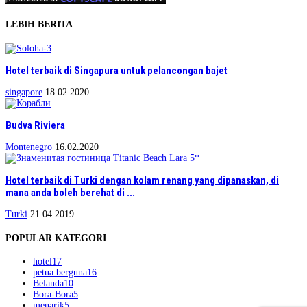
LEBIH BERITA
Hotel terbaik di Singapura untuk pelancongan bajet
singapore
18.02.2020
Budva Riviera
Montenegro
16.02.2020
Hotel terbaik di Turki dengan kolam renang yang dipanaskan, di
mana anda boleh berehat di ...
Turki
21.04.2019
POPULAR KATEGORI
hotel
17
petua berguna
16
Belanda
10
Bora-Bora
5
menarik
5