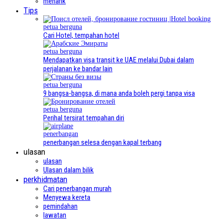
menarik
Tips
petua berguna
Cari Hotel, tempahan hotel
petua berguna
Mendapatkan visa transit ke UAE melalui Dubai dalam
perjalanan ke bandar lain
petua berguna
9 bangsa-bangsa, di mana anda boleh pergi tanpa visa
petua berguna
Perihal tersirat tempahan diri
penerbangan
penerbangan selesa dengan kapal terbang
ulasan
ulasan
Ulasan dalam bilik
perkhidmatan
Cari penerbangan murah
Menyewa kereta
pemindahan
lawatan