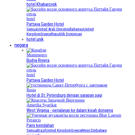
hotel Khabarovsk
hotel
Pattaya Garden Hotel
Semua
United Arab Emirates
Bahamas
United
Kingdom
Greece
Republik Dominican
hotel unik
negara
Montenegro
Budva Riviera
hotel
Pattaya Garden Hotel
Rusia
Hotel di St. Petersburg dengan sarapan pagi
Amerika Syarikat
West Virginia - perjalanan ke dalam kisah dongeng
Perancis
Paris keindahan
Semua
Brazil
United Kingdom
Greece
Mesir
Zimbabwe