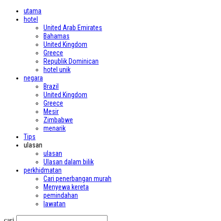
utama
hotel
United Arab Emirates
Bahamas
United Kingdom
Greece
Republik Dominican
hotel unik
negara
Brazil
United Kingdom
Greece
Mesir
Zimbabwe
menarik
Tips
ulasan
ulasan
Ulasan dalam bilik
perkhidmatan
Cari penerbangan murah
Menyewa kereta
pemindahan
lawatan
cari