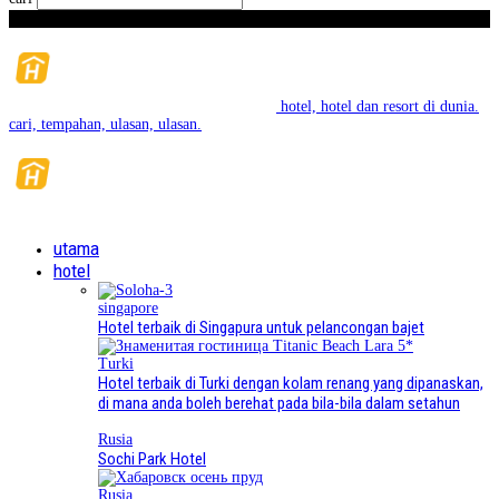
Jumaat,
August
7, 2026
hotel, hotel dan resort di dunia.
cari, tempahan, ulasan, ulasan.
utama
hotel
singapore
Hotel terbaik di Singapura untuk pelancongan bajet
Turki
Hotel terbaik di Turki dengan kolam renang yang dipanaskan,
di mana anda boleh berehat pada bila-bila dalam setahun
Rusia
Sochi Park Hotel
Rusia