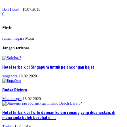
Beli Hotel
-
11.07.2015
0
Mesir
rumah
negara
Mesir
Jangan terlepas
Hotel terbaik di Singapura untuk pelancongan bajet
singapore
18.02.2020
Budva Riviera
Montenegro
16.02.2020
Hotel terbaik di Turki dengan kolam renang yang dipanaskan, di
mana anda boleh berehat di ...
Turki
21.04.2019