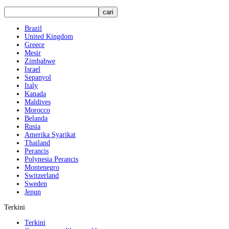
Brazil
United Kingdom
Greece
Mesir
Zimbabwe
Israel
Sepanyol
Italy
Kanada
Maldives
Morocco
Belanda
Rusia
Amerika Syarikat
Thailand
Perancis
Polynesia Perancis
Montenegro
Switzerland
Sweden
Jepun
Terkini
Terkini