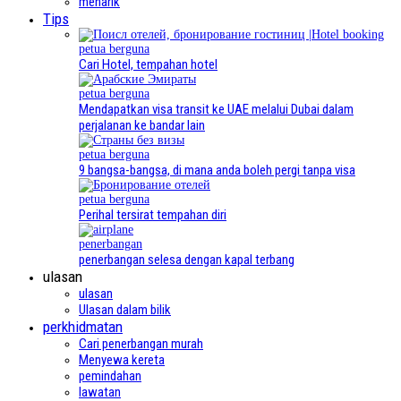
menarik
Tips
petua berguna
Cari Hotel, tempahan hotel
petua berguna
Mendapatkan visa transit ke UAE melalui Dubai dalam
perjalanan ke bandar lain
petua berguna
9 bangsa-bangsa, di mana anda boleh pergi tanpa visa
petua berguna
Perihal tersirat tempahan diri
penerbangan
penerbangan selesa dengan kapal terbang
ulasan
ulasan
Ulasan dalam bilik
perkhidmatan
Cari penerbangan murah
Menyewa kereta
pemindahan
lawatan