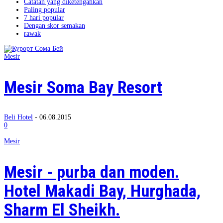
Catatan yang diketengahkan
Paling popular
7 hari popular
Dengan skor semakan
rawak
Mesir
Mesir Soma Bay Resort
Beli Hotel
-
06.08.2015
0
Mesir
Mesir - purba dan moden.
Hotel Makadi Bay, Hurghada,
Sharm El Sheikh.