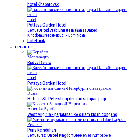
hotel Khabarovsk
hotel
Pattaya Garden Hotel
Semua
United Arab Emirates
Bahamas
United
Kingdom
Greece
Republik Dominican
hotel unik
negara
Montenegro
Budva Riviera
hotel
Pattaya Garden Hotel
Rusia
Hotel di St. Petersburg dengan sarapan pagi
Amerika Syarikat
West Virginia - perjalanan ke dalam kisah dongeng
Perancis
Paris keindahan
Semua
Brazil
United Kingdom
Greece
Mesir
Zimbabwe