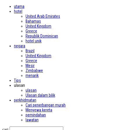
utama
hotel
United Arab Emirates
Bahamas
United Kingdom
Greece
Republik Dominican
hotel unik
negara
Brazil
United Kingdom
Greece
Mesir
Zimbabwe
menarik
Tips
ulasan
ulasan
Ulasan dalam bilik
perkhidmatan
Cari penerbangan murah
Menyewa kereta
pemindahan
lawatan
cari