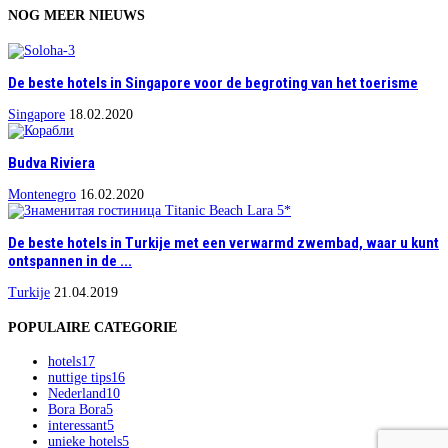
NOG MEER NIEUWS
De beste hotels in Singapore voor de begroting van het toerisme
Singapore
18.02.2020
Budva Riviera
Montenegro
16.02.2020
De beste hotels in Turkije met een verwarmd zwembad, waar u kunt
ontspannen in de ...
Turkije
21.04.2019
POPULAIRE CATEGORIE
hotels
17
nuttige tips
16
Nederland
10
Bora Bora
5
interessant
5
unieke hotels
5