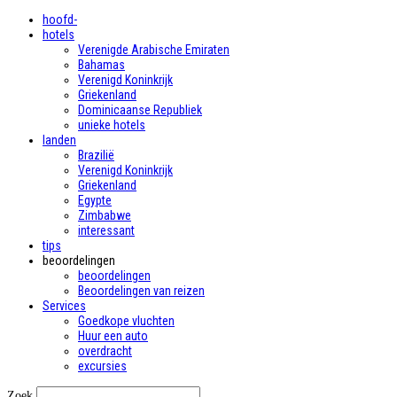
hoofd-
hotels
Verenigde Arabische Emiraten
Bahamas
Verenigd Koninkrijk
Griekenland
Dominicaanse Republiek
unieke hotels
landen
Brazilië
Verenigd Koninkrijk
Griekenland
Egypte
Zimbabwe
interessant
tips
beoordelingen
beoordelingen
Beoordelingen van reizen
Services
Goedkope vluchten
Huur een auto
overdracht
excursies
Zoek