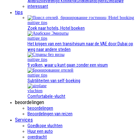
Alle
Brazilië
Verenigd Koninkrijk
Griekenland
Egypte
Zimbabwe
interessant
tips
nuttige tips
Zoek naar hotels, Hotel boeken
nuttige tips
Het krijgen van een transitvisum naar de VAE door Dubai op
weg naar andere steden
nuttige tips
9 volken, waar u kunt gaan zonder een visum
nuttige tips
Subtiliteiten van self-boeking
vluchten
Comfortabele-vlucht
beoordelingen
beoordelingen
Beoordelingen van reizen
Services
Goedkope vluchten
Huur een auto
overdracht