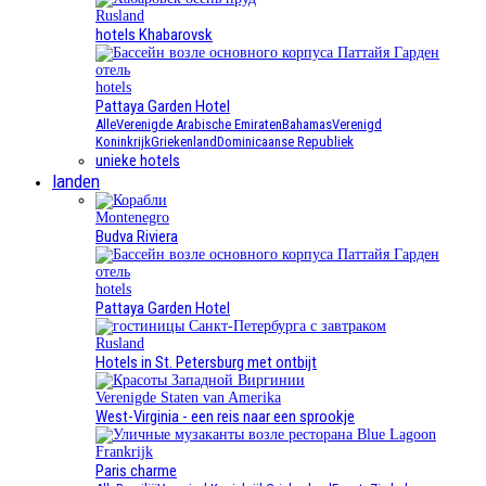
Rusland
hotels Khabarovsk
hotels
Pattaya Garden Hotel
Alle
Verenigde Arabische Emiraten
Bahamas
Verenigd
Koninkrijk
Griekenland
Dominicaanse Republiek
unieke hotels
landen
Montenegro
Budva Riviera
hotels
Pattaya Garden Hotel
Rusland
Hotels in St. Petersburg met ontbijt
Verenigde Staten van Amerika
West-Virginia - een reis naar een sprookje
Frankrijk
Paris charme