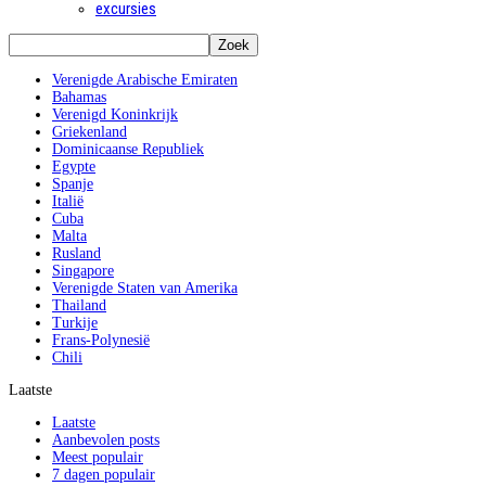
excursies
Verenigde Arabische Emiraten
Bahamas
Verenigd Koninkrijk
Griekenland
Dominicaanse Republiek
Egypte
Spanje
Italië
Cuba
Malta
Rusland
Singapore
Verenigde Staten van Amerika
Thailand
Turkije
Frans-Polynesië
Chili
Laatste
Laatste
Aanbevolen posts
Meest populair
7 dagen populair