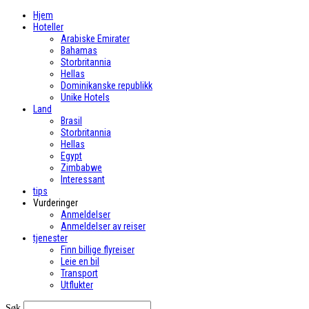
Hjem
Hoteller
Arabiske Emirater
Bahamas
Storbritannia
Hellas
Dominikanske republikk
Unike Hotels
Land
Brasil
Storbritannia
Hellas
Egypt
Zimbabwe
Interessant
tips
Vurderinger
Anmeldelser
Anmeldelser av reiser
tjenester
Finn billige flyreiser
Leie en bil
Transport
Utflukter
Søk