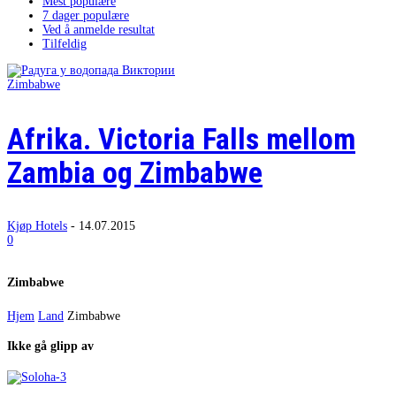
Mest populære
7 dager populære
Ved å anmelde resultat
Tilfeldig
Zimbabwe
Afrika. Victoria Falls mellom
Zambia og Zimbabwe
Kjøp Hotels
-
14.07.2015
0
Zimbabwe
Hjem
Land
Zimbabwe
Ikke gå glipp av