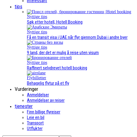
Interessant
tips
Nyttige tips
Søk etter hotell, Hotell Booking
Nyttige tips
Få en transit visa i UAE når flyr gjennom Dubai i andre byer
Nyttige tips
9 land, der det er mulig å reise uten visum
Nyttige tips
Raffinert selvdrevet hotell booking
Flybilletter
Behagelig flytur på et fly
Vurderinger
Anmeldelser
Anmeldelser av reiser
tjenester
Finn billige flyreiser
Leie en bil
Transport
Utflukter