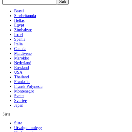
Brasil
Storbritannia
Hellas
Egypt
Zimbabwe
Israel
Spania
Italia
Canada
Maldivene
Marokko
Nederland
Russland
USA
Thailand
Frankrike
Fransk Polynesia
Montenegro
Sveits
Sverige
Japan
Siste
Siste
Utvalgte innlegg