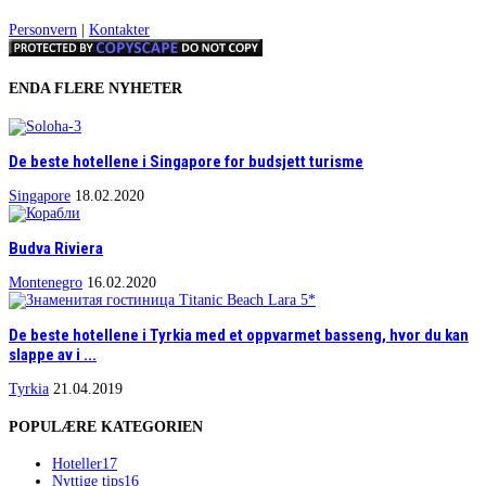
Personvern
|
Kontakter
ENDA FLERE NYHETER
De beste hotellene i Singapore for budsjett turisme
Singapore
18.02.2020
Budva Riviera
Montenegro
16.02.2020
De beste hotellene i Tyrkia med et oppvarmet basseng, hvor du kan
slappe av i ...
Tyrkia
21.04.2019
POPULÆRE KATEGORIEN
Hoteller
17
Nyttige tips
16