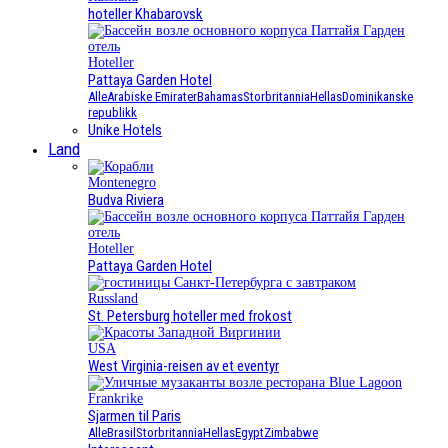
hoteller Khabarovsk
Hoteller
Pattaya Garden Hotel
Alle
Arabiske Emirater
Bahamas
Storbritannia
Hellas
Dominikanske
republikk
Unike Hotels
Land
Montenegro
Budva Riviera
Hoteller
Pattaya Garden Hotel
Russland
St. Petersburg hoteller med frokost
USA
West Virginia-reisen av et eventyr
Frankrike
Sjarmen til Paris
Alle
Brasil
Storbritannia
Hellas
Egypt
Zimbabwe