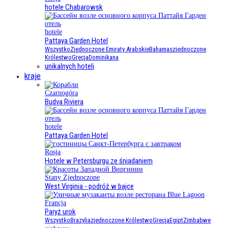
hotele Chabarowsk
hotele
Pattaya Garden Hotel
Wszystko
Zjednoczone Emiraty Arabskie
Bahamas
zjednoczone
Królestwo
Grecja
Dominikana
unikalnych hoteli
kraje
Czarnogóra
Budva Riviera
hotele
Pattaya Garden Hotel
Rosja
Hotele w Petersburgu ze śniadaniem
Stany Zjednoczone
West Virginia - podróż w bajce
Francja
Paryż urok
Wszystko
Brazylia
zjednoczone Królestwo
Grecja
Egipt
Zimbabwe