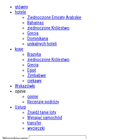
główny
hotele
Zjednoczone Emiraty Arabskie
Bahamas
zjednoczone Królestwo
Grecja
Dominikana
unikalnych hoteli
kraje
Brazylia
zjednoczone Królestwo
Grecja
Egipt
Zimbabwe
ciekawy
Wskazówki
opinie
opinie
Recenzje podróży
Usługi
Znajdź tanie loty
Wynająć samochód
transfer
wycieczki
Wyszukiwanie