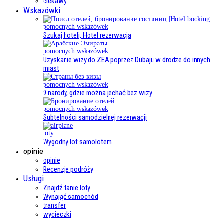
ciekawy
Wskazówki
pomocnych wskazówek
Szukaj hoteli, Hotel rezerwacja
pomocnych wskazówek
Uzyskanie wizy do ZEA poprzez Dubaju w drodze do innych
miast
pomocnych wskazówek
9 narody, gdzie można jechać bez wizy
pomocnych wskazówek
Subtelności samodzielnej rezerwacji
loty
Wygodny lot samolotem
opinie
opinie
Recenzje podróży
Usługi
Znajdź tanie loty
Wynająć samochód
transfer
wycieczki