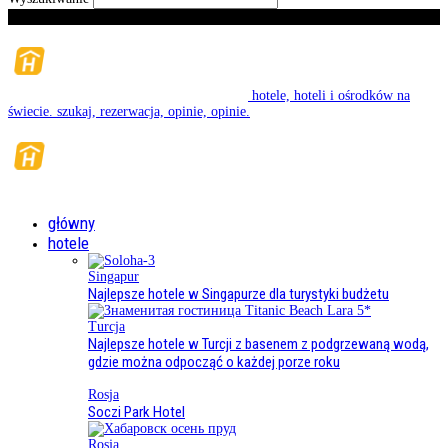
Piątek, Sierpień 7, 2026
hotele, hoteli i ośrodków na
świecie. szukaj, rezerwacja, opinie, opinie.
główny
hotele
Singapur
Najlepsze hotele w Singapurze dla turystyki budżetu
Turcja
Najlepsze hotele w Turcji z basenem z podgrzewaną wodą,
gdzie można odpocząć o każdej porze roku
Rosja
Soczi Park Hotel
Rosja