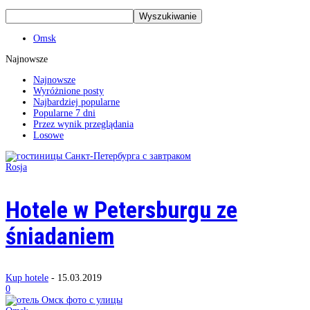
Omsk
Najnowsze
Najnowsze
Wyróżnione posty
Najbardziej popularne
Popularne 7 dni
Przez wynik przeglądania
Losowe
Rosja
Hotele w Petersburgu ze
śniadaniem
Kup hotele
-
15.03.2019
0