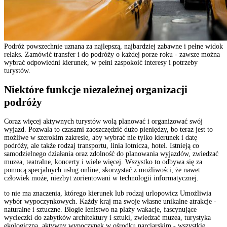
Podróż powszechnie uznana za najlepszą, najbardziej zabawne i pełne widok
relaks. Zamówić transfer i do podróży o każdej porze roku - zawsze można
wybrać odpowiedni kierunek, w pełni zaspokoić interesy i potrzeby
turystów.
Niektóre funkcje niezależnej organizacji
podróży
Coraz więcej aktywnych turystów wolą planować i organizować swój
wyjazd. Pozwala to czasami zaoszczędzić dużo pieniędzy, bo teraz jest to
możliwe w szerokim zakresie, aby wybrać nie tylko kierunek i datę
podróży, ale także rodzaj transportu, linia lotnicza, hotel. Istnieją co
samodzielnego działania oraz zdolność do planowania wyjazdów, zwiedzać
muzea, teatralne, koncerty i wiele więcej. Wszystko to odbywa się za
pomocą specjalnych usług online, skorzystać z możliwości, że nawet
człowiek może, niezbyt zorientowani w technologii informatycznej.
to nie ma znaczenia, którego kierunek lub rodzaj urlopowicz Umożliwia
wybór wypoczynkowych. Każdy kraj ma swoje własne unikalne atrakcje -
naturalne i sztuczne. Błogie lenistwo na plaży wakacje, fascynujące
wycieczki do zabytków architektury i sztuki, zwiedzać muzea, turystyka
ekologiczna, aktywny wypoczynek w ośrodku narciarskim - wszystkie