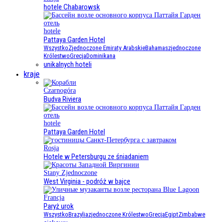
hotele Chabarowsk
hotele
Pattaya Garden Hotel
Wszystko
Zjednoczone Emiraty Arabskie
Bahamas
zjednoczone
Królestwo
Grecja
Dominikana
unikalnych hoteli
kraje
Czarnogóra
Budva Riviera
hotele
Pattaya Garden Hotel
Rosja
Hotele w Petersburgu ze śniadaniem
Stany Zjednoczone
West Virginia - podróż w bajce
Francja
Paryż urok
Wszystko
Brazylia
zjednoczone Królestwo
Grecja
Egipt
Zimbabwe