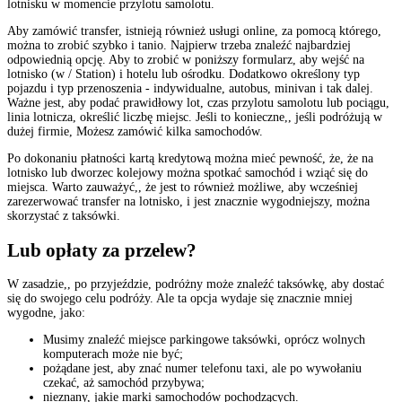
lotnisku w momencie przylotu samolotu.
Aby zamówić transfer, istnieją również usługi online, za pomocą którego,
można to zrobić szybko i tanio. Najpierw trzeba znaleźć najbardziej
odpowiednią opcję. Aby to zrobić w poniższy formularz, aby wejść na
lotnisko (w / Station) i hotelu lub ośrodku. Dodatkowo określony typ
pojazdu i typ przenoszenia - indywidualne, autobus, minivan i tak dalej.
Ważne jest, aby podać prawidłowy lot, czas przylotu samolotu lub pociągu,
linia lotnicza, określić liczbę miejsc. Jeśli to konieczne,, jeśli podróżują w
dużej firmie, Możesz zamówić kilka samochodów.
Po dokonaniu płatności kartą kredytową można mieć pewność, że, że na
lotnisko lub dworzec kolejowy można spotkać samochód i wziąć się do
miejsca. Warto zauważyć,, że jest to również możliwe, aby wcześniej
zarezerwować transfer na lotnisko, i jest znacznie wygodniejszy, można
skorzystać z taksówki.
Lub opłaty za przelew?
W zasadzie,, po przyjeździe, podróżny może znaleźć taksówkę, aby dostać
się do swojego celu podróży. Ale ta opcja wydaje się znacznie mniej
wygodne, jako:
Musimy znaleźć miejsce parkingowe taksówki, oprócz wolnych
komputerach może nie być;
pożądane jest, aby znać numer telefonu taxi, ale po wywołaniu
czekać, aż samochód przybywa;
nieznany, jakie marki samochodów pochodzących.