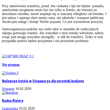
Przy zamówieniu transferu, przed, bez czekania i lęk nie będzie. ponadto,
zamówienie urządzenie może być nie tylko w hotelu, ale również na
dowolnym ośrodku, nawet znajduje się w znacznej odległości od lotniska. I
jest tańszy i zajmuje dużo mniej czasu, niż taksówki i transport publiczny.
Atrakcyjne usługi i dodaje Wybór pojazdu, Co jest wymienione powyżej.
Samoorganizacja podróży ma wiele zalet w stosunku do tradycyjnych
zakupu gotowego rundzie. Ale wszystkie z nich zostały wdrożone, należy
wziąć pod uwagę wszystkie szczegóły - w dół do transferu. Tylko w tym
przypadku podróż będzie przyjemna i nie przyniesie problemy.
Nie przegap
Najlepsze hotele w Singapurze dla turystyki budżetu
Singapur
18.02.2020
Budva Riviera
Czarnogóra
16.02.2020