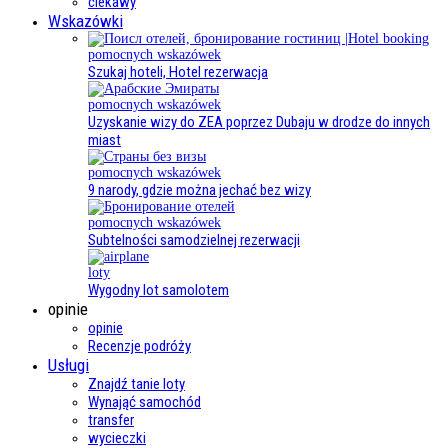
ciekawy
Wskazówki
pomocnych wskazówek
Szukaj hoteli, Hotel rezerwacja
pomocnych wskazówek
Uzyskanie wizy do ZEA poprzez Dubaju w drodze do innych
miast
pomocnych wskazówek
9 narody, gdzie można jechać bez wizy
pomocnych wskazówek
Subtelności samodzielnej rezerwacji
loty
Wygodny lot samolotem
opinie
opinie
Recenzje podróży
Usługi
Znajdź tanie loty
Wynająć samochód
transfer
wycieczki