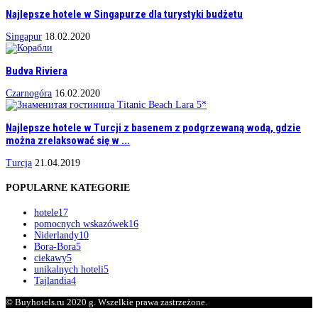
Najlepsze hotele w Singapurze dla turystyki budżetu
Singapur
18.02.2020
Budva Riviera
Czarnogóra
16.02.2020
Najlepsze hotele w Turcji z basenem z podgrzewaną wodą, gdzie
można zrelaksować się w ...
Turcja
21.04.2019
POPULARNE KATEGORIE
hotele
17
pomocnych wskazówek
16
Niderlandy
10
Bora-Bora
5
ciekawy
5
unikalnych hoteli
5
Tajlandia
4
© Buyhotels.ru 2020 g. Wszelkie prawa zastrzeżone.