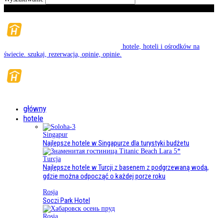
Czwartek, Sierpień 6, 2026
hotele, hoteli i ośrodków na
świecie. szukaj, rezerwacja, opinie, opinie.
główny
hotele
Singapur
Najlepsze hotele w Singapurze dla turystyki budżetu
Turcja
Najlepsze hotele w Turcji z basenem z podgrzewaną wodą,
gdzie można odpocząć o każdej porze roku
Rosja
Soczi Park Hotel
Rosja