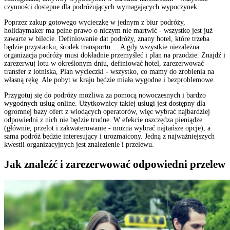
czynności dostępne dla podróżujących wymagających wypoczynek.
Poprzez zakup gotowego wycieczkę w jednym z biur podróży,
holidaymaker ma pełne prawo o niczym nie martwić - wszystko jest już
zawarte w bilecie. Definiowanie dat podróży, znany hotel, które trzeba
będzie przystanku, środek transportu ... A gdy wszystkie niezależna
organizacja podróży musi dokładnie przemyśleć i plan na przodzie. Znajdź i
zarezerwuj lotu w określonym dniu, definiować hotel, zarezerwować
transfer z lotniska, Plan wycieczki - wszystko, co mamy do zrobienia na
własną rękę. Ale pobyt w kraju będzie miała wygodne i bezproblemowe.
Przygotuj się do podróży możliwa za pomocą nowoczesnych i bardzo
wygodnych usług online. Użytkownicy takiej usługi jest dostępny dla
ogromnej bazy ofert z wiodących operatorów, więc wybrać najbardziej
odpowiedni z nich nie będzie trudne. W efekcie oszczędza pieniądze
(głównie, przelot i zakwaterowanie - można wybrać najtańsze opcje), a
sama podróż będzie interesujący i urozmaicony. Jedną z najważniejszych
kwestii organizacyjnych jest znalezienie i przelewu.
Jak znaleźć i zarezerwować odpowiedni przelew