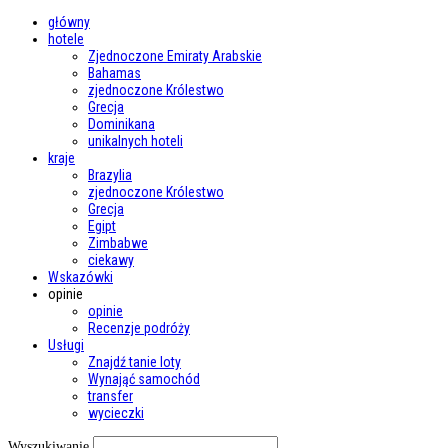
główny
hotele
Zjednoczone Emiraty Arabskie
Bahamas
zjednoczone Królestwo
Grecja
Dominikana
unikalnych hoteli
kraje
Brazylia
zjednoczone Królestwo
Grecja
Egipt
Zimbabwe
ciekawy
Wskazówki
opinie
opinie
Recenzje podróży
Usługi
Znajdź tanie loty
Wynająć samochód
transfer
wycieczki
Wyszukiwanie