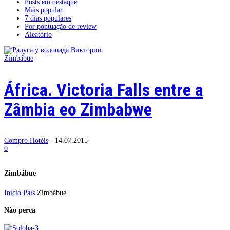
Posts em destaque
Mais popular
7 dias populares
Por pontuação de review
Aleatório
Zimbábue
África. Victoria Falls entre a
Zâmbia eo Zimbabwe
Compro Hotéis
-
14.07.2015
0
Zimbábue
Início
País
Zimbábue
Não perca