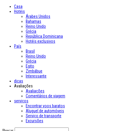
Casa
Hotéis
Árabes Unidos
Bahamas
Reino Unido
Grécia
República Dominicana
Hotéis exclusivos
País
Brasil
Reino Unido
Grécia
Egito
Zimbábue
Interessante
dicas
Avaliações
Avaliações
Comentários de viagem
serviços
Encontrar voos baratos
Aluguel de automóveis
Serviço de transporte
Excursões
Buscar