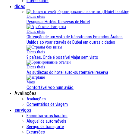
Interessante
dicas
Dicas úteis
Pesquisar Hotéis, Reservas de Hotel
Dicas úteis
Obtenção de um visto de trânsito nos Emirados Árabes
Unidos ao voar através de Dubai em outras cidades
Dicas úteis
9 países, Onde é possível viajar sem visto
Dicas úteis
As sutilezas do hotel auto-sustentável reserva
Voos
Confortável voo num avião
Avaliações
Avaliações
Comentários de viagem
serviços
Encontrar voos baratos
Aluguel de automóveis
Serviço de transporte
Excursões