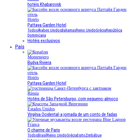
hotéis Khabarovsk
Hotéis
Pattaya Garden Hotel
Todos
Árabes Unidos
Bahamas
Reino Unido
Grécia
República
Dominicana
Hotéis exclusivos
País
Montenegro
Budva Riviera
Hotéis
Pattaya Garden Hotel
Rússia
Hotéis de São Petersburgo, com pequeno-almoço
Estados Unidos
Virgínia Ocidental-a jornada de um conto de fadas
França
O charme de Paris
Todos
Brasil
Reino Unido
Grécia
Egito
Zimbábue