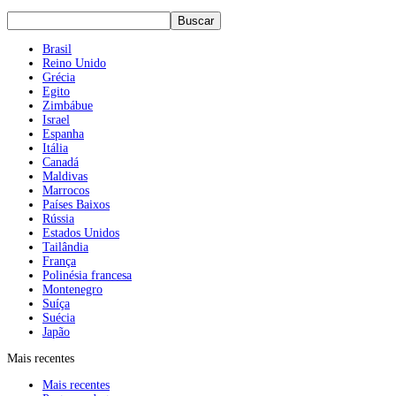
Brasil
Reino Unido
Grécia
Egito
Zimbábue
Israel
Espanha
Itália
Canadá
Maldivas
Marrocos
Países Baixos
Rússia
Estados Unidos
Tailândia
França
Polinésia francesa
Montenegro
Suíça
Suécia
Japão
Mais recentes
Mais recentes