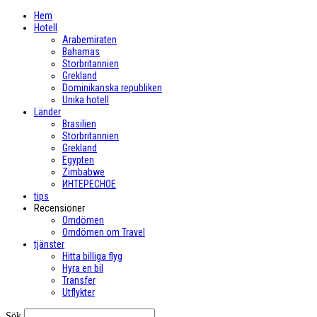
Hem
Hotell
Arabemiraten
Bahamas
Storbritannien
Grekland
Dominikanska republiken
Unika hotell
Länder
Brasilien
Storbritannien
Grekland
Egypten
Zimbabwe
ИНТЕРЕСНОЕ
tips
Recensioner
Omdömen
Omdömen om Travel
tjänster
Hitta billiga flyg
Hyra en bil
Transfer
Utflykter
Sök