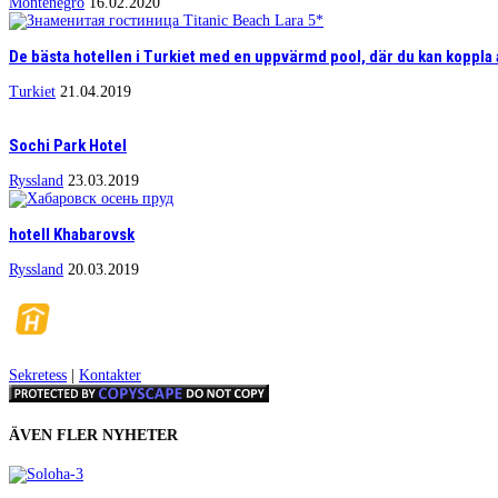
Montenegro
16.02.2020
De bästa hotellen i Turkiet med en uppvärmd pool, där du kan koppla av
Turkiet
21.04.2019
Sochi Park Hotel
Ryssland
23.03.2019
hotell Khabarovsk
Ryssland
20.03.2019
Sekretess
|
Kontakter
ÄVEN FLER NYHETER