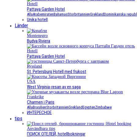
Hotell
Pattaya Garden Hotel
Alla
Arabemiraten
Bahamas
Storbritannien
Grekland
Dominikanska republ
Unika hotell
Länder
Montenegro
Budva Riviera
Hotell
Pattaya Garden Hotel
Ryssland
St. Petersburg Hotell med frukost
USA
West Virginia-resan av en saga
Frankrike
Charmen i Paris
Alla
Brasilien
Storbritannien
Grekland
Egypten
Zimbabwe
ИНТЕРЕСНОЕ
tips
Användbara tips
ПОИСК ОТЕЛЕЙ, hotellbokningar