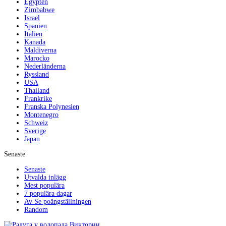
Egypten
Zimbabwe
Israel
Spanien
Italien
Kanada
Maldiverna
Marocko
Nederländerna
Ryssland
USA
Thailand
Frankrike
Franska Polynesien
Montenegro
Schweiz
Sverige
Japan
Senaste
Senaste
Utvalda inlägg
Mest populära
7 populära dagar
Av Se poängställningen
Random