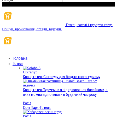
Неділя, Серпень 9, 2026
Готелі, готелі і курорти світу.
Пошук, бронювання, огляди, відгуки.
Головна
Готелі
Сінгапур
Кращі готелі Сінгапуру для бюджетного туризму
індичка
Кращі готелі Туреччини з підігріваються басейнами, в
яких можна відпочивати в будь-який час року
Росія
Сочі Парк-Готель
Росія