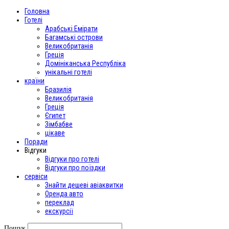
Головна
Готелі
Арабські Емірати
Багамські острови
Великобританія
Греція
Домініканська Республіка
унікальні готелі
країни
Бразилія
Великобританія
Греція
Єгипет
Зімбабве
цікаве
Поради
Відгуки
Відгуки про готелі
Відгуки про поїздки
сервіси
Знайти дешеві авіаквитки
Оренда авто
переклад
екскурсії
Пошук