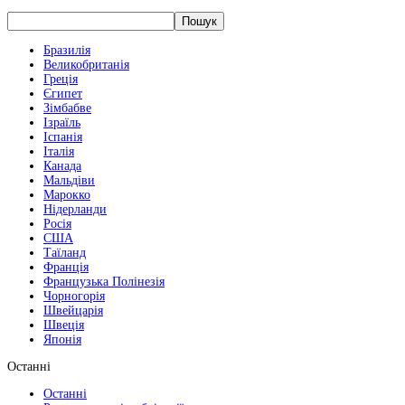
Бразилія
Великобританія
Греція
Єгипет
Зімбабве
Ізраїль
Іспанія
Італія
Канада
Мальдіви
Марокко
Нідерланди
Росія
США
Таїланд
Франція
Французька Полінезія
Чорногорія
Швейцарія
Швеція
Японія
Останні
Останні