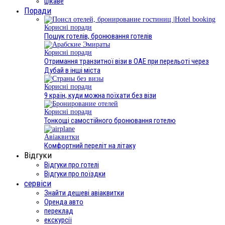
цікаве
Поради
Корисні поради
Пошук готелів, бронювання готелів
Корисні поради
Отримання транзитної візи в ОАЕ при перельоті через
Дубай в інші міста
Корисні поради
9 країн, куди можна поїхати без візи
Корисні поради
Тонкощі самостійного бронювання готелю
Авіаквитки
Комфортний переліт на літаку
Відгуки
Відгуки про готелі
Відгуки про поїздки
сервіси
Знайти дешеві авіаквитки
Оренда авто
переклад
екскурсії