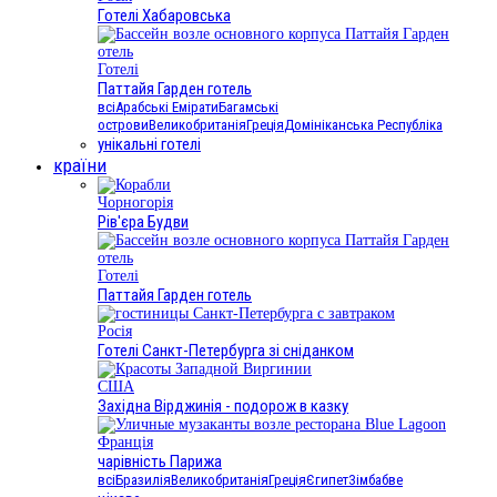
Готелі Хабаровська
Готелі
Паттайя Гарден готель
всі
Арабські Емірати
Багамські
острови
Великобританія
Греція
Домініканська Республіка
унікальні готелі
країни
Чорногорія
Рів'єра Будви
Готелі
Паттайя Гарден готель
Росія
Готелі Санкт-Петербурга зі сніданком
США
Західна Вірджинія - подорож в казку
Франція
чарівність Парижа
всі
Бразилія
Великобританія
Греція
Єгипет
Зімбабве