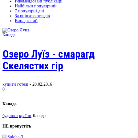
Рекомендовані публікації
Найбільш популярний
7 популярні дні
За оцінкою оглядів
Випадковий
Канада
Озеро Луїз - смарагд
Скелястих гір
купити готелі
-
20.02.2016
0
Канада
будинки
країни
Канада
НЕ пропустіть