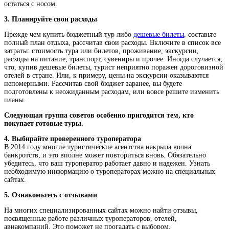
остаться с носом.
3. Планируйте свои расходы
Прежде чем купить бюджетный тур либо
дешевые билеты
, составьте
полный план отдыха, рассчитав свои расходы. Включите в список все
затраты: стоимость тура или билетов, проживание, экскурсии,
расходы на питание, транспорт, сувениры и прочее. Иногда случается,
что, купив дешевые билеты, турист неприятно поражен дороговизной
отелей в стране. Или, к примеру, цены на экскурсии оказываются
непомерными. Рассчитав свой бюджет заранее, вы будете
подготовлены к неожиданным расходам, или вовсе решите изменить
планы.
Следующая группа советов особенно пригодится тем, кто
покупает готовые туры.
4. Выбирайте проверенного туроператора
В 2014 году многие туристические агентства накрыла волна
банкротств, и это вполне может повториться вновь. Обязательно
убедитесь, что ваш туроператор работает давно и надежен. Узнать
необходимую информацию о туроператорах можно на специальных
сайтах.
5. Ознакомьтесь с отзывами
На многих специализированных сайтах можно найти отзывы,
посвященные работе различных туроператоров, отелей,
авиакомпаний. Это поможет не прогадать с выбором.