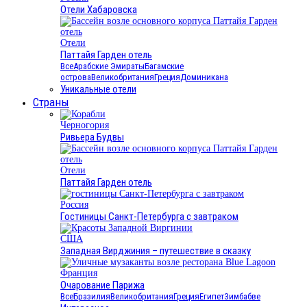
Отели Хабаровска
Отели
Паттайя Гарден отель
Все
Арабские Эмираты
Багамские
острова
Великобритания
Греция
Доминикана
Уникальные отели
Страны
Черногория
Ривьера Будвы
Отели
Паттайя Гарден отель
Россия
Гостиницы Санкт-Петербурга с завтраком
США
Западная Вирджиния – путешествие в сказку
Франция
Очарование Парижа
Все
Бразилия
Великобритания
Греция
Египет
Зимбабве