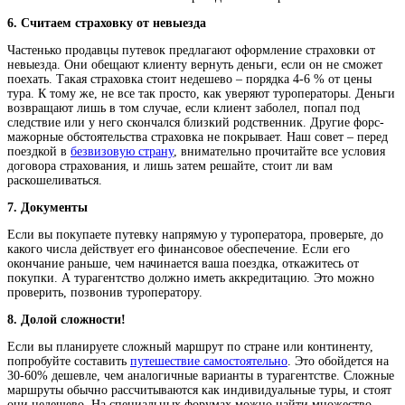
6. Считаем страховку от невыезда
Частенько продавцы путевок предлагают оформление страховки от
невыезда. Они обещают клиенту вернуть деньги, если он не сможет
поехать. Такая страховка стоит недешево – порядка 4-6 % от цены
тура. К тому же, не все так просто, как уверяют туроператоры. Деньги
возвращают лишь в том случае, если клиент заболел, попал под
следствие или у него скончался близкий родственник. Другие форс-
мажорные обстоятельства страховка не покрывает. Наш совет – перед
поездкой в
безвизовую страну
, внимательно прочитайте все условия
договора страхования, и лишь затем решайте, стоит ли вам
раскошеливаться.
7. Документы
Если вы покупаете путевку напрямую у туроператора, проверьте, до
какого числа действует его финансовое обеспечение. Если его
окончание раньше, чем начинается ваша поездка, откажитесь от
покупки. А турагентство должно иметь аккредитацию. Это можно
проверить, позвонив туроператору.
8. Долой сложности!
Если вы планируете сложный маршрут по стране или континенту,
попробуйте составить
путешествие самостоятельно
. Это обойдется на
30-60% дешевле, чем аналогичные варианты в турагентстве. Сложные
маршруты обычно рассчитываются как индивидуальные туры, и стоят
они недешево. На специальных форумах можно найти множество