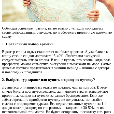
Соблюдая основные правила, вы не только с успехом насладитесь
своим долгожданным отпуском, но и сбережете приличную денежную
сумму.
1. Правильный выбор времени.
В разгар сезона отдых становится наиболее дорогим. А уже ближе к
концу сезона скидки достигают 15-40%. Любителям экскурсий
следует выбрать начало сезона. В конце купального сезона, когда вода
прогреется, можно совместить экскурсии с вылазками на море. Самые
дешевые путевки предлагаются в зимний период – начиная с декабря
и новогодних праздников.
2. Выбрать тур заранее или купить «горящую» путевку?
Лучше всего планировать отдых не позднее, чем за полгода. В этом
случае билеты достанутся дешевле, да и многие турагентства делают
приличные скидки на путевки за раннее бронирование. Если же
заблаговременно приобрести путевку не получилось, попытайте
счастья с «горящими» турами. Все нереализованные путевки за 1-4
дня до вылета распродают с огромными скидками в 30-50% от их
первоначальной стоимости. Но будьте осторожны, поскольку есть риск