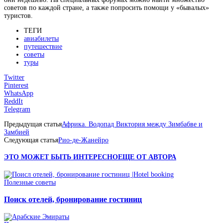
советов по каждой стране, а также попросить помощи у «бывалых»
туристов.
ТЕГИ
авиабилеты
путешествие
советы
туры
Twitter
Pinterest
WhatsApp
ReddIt
Telegram
Предыдущая статья
Африка. Водопад Виктория между Зимбабве и
Замбией
Следующая статья
Рио-де-Жанейро
ЭТО МОЖЕТ БЫТЬ ИНТЕРЕСНО
ЕЩЕ ОТ АВТОРА
Полезные советы
Поиск отелей, бронирование гостиниц