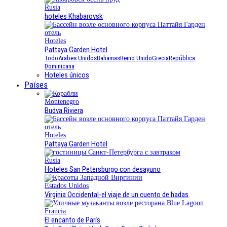
Rusia
hoteles Khabarovsk
Hoteles
Pattaya Garden Hotel
Todo
Árabes Unidos
Bahamas
Reino Unido
Grecia
República
Dominicana
Hoteles únicos
Países
Montenegro
Budva Riviera
Hoteles
Pattaya Garden Hotel
Rusia
Hoteles San Petersburgo con desayuno
Estados Unidos
Virginia Occidental-el viaje de un cuento de hadas
Francia
El encanto de París