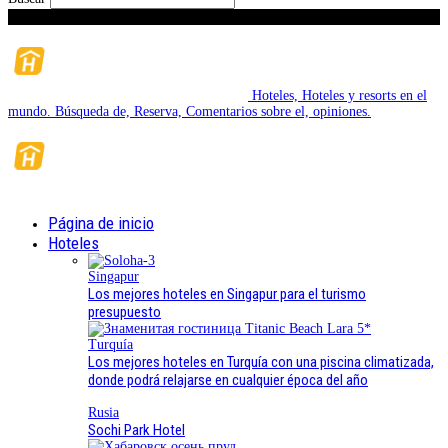
Viernes, Agosto 7, 2026
Hoteles, Hoteles y resorts en el
mundo. Búsqueda de, Reserva, Comentarios sobre el, opiniones.
Página de inicio
Hoteles
Singapur
Los mejores hoteles en Singapur para el turismo
presupuesto
Turquía
Los mejores hoteles en Turquía con una piscina climatizada,
donde podrá relajarse en cualquier época del año
Rusia
Sochi Park Hotel