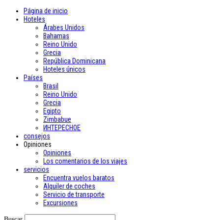
Página de inicio
Hoteles
Árabes Unidos
Bahamas
Reino Unido
Grecia
República Dominicana
Hoteles únicos
Países
Brasil
Reino Unido
Grecia
Egipto
Zimbabue
ИНТЕРЕСНОЕ
consejos
Opiniones
Opiniones
Los comentarios de los viajes
servicios
Encuentra vuelos baratos
Alquiler de coches
Servicio de transporte
Excursiones
Buscar