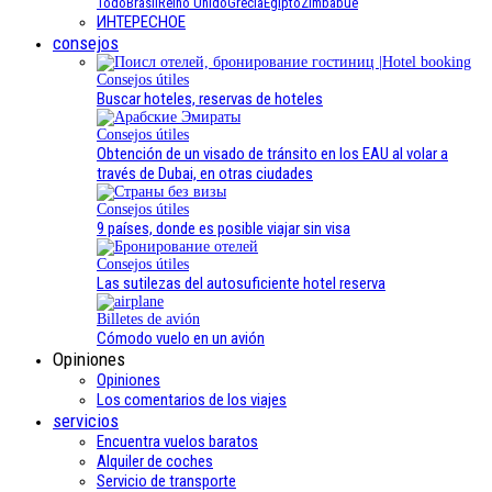
Todo
Brasil
Reino Unido
Grecia
Egipto
Zimbabue
ИНТЕРЕСНОЕ
consejos
Consejos útiles
Buscar hoteles, reservas de hoteles
Consejos útiles
Obtención de un visado de tránsito en los EAU al volar a
través de Dubai, en otras ciudades
Consejos útiles
9 países, donde es posible viajar sin visa
Consejos útiles
Las sutilezas del autosuficiente hotel reserva
Billetes de avión
Cómodo vuelo en un avión
Opiniones
Opiniones
Los comentarios de los viajes
servicios
Encuentra vuelos baratos
Alquiler de coches
Servicio de transporte