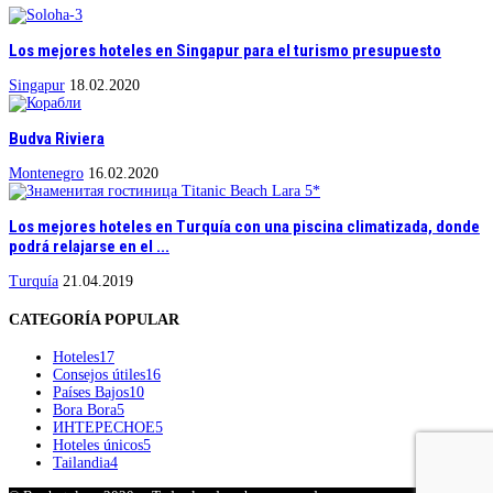
Los mejores hoteles en Singapur para el turismo presupuesto
Singapur
18.02.2020
Budva Riviera
Montenegro
16.02.2020
Los mejores hoteles en Turquía con una piscina climatizada, donde
podrá relajarse en el ...
Turquía
21.04.2019
CATEGORÍA POPULAR
Hoteles
17
Consejos útiles
16
Países Bajos
10
Bora Bora
5
ИНТЕРЕСНОЕ
5
Hoteles únicos
5
Tailandia
4