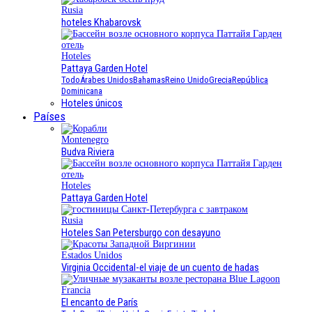
Rusia
hoteles Khabarovsk
Hoteles
Pattaya Garden Hotel
Todo
Árabes Unidos
Bahamas
Reino Unido
Grecia
República
Dominicana
Hoteles únicos
Países
Montenegro
Budva Riviera
Hoteles
Pattaya Garden Hotel
Rusia
Hoteles San Petersburgo con desayuno
Estados Unidos
Virginia Occidental-el viaje de un cuento de hadas
Francia
El encanto de París