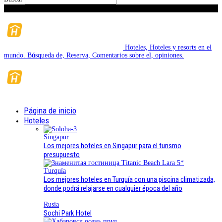
Sábado, Agosto 8, 2026
Hoteles, Hoteles y resorts en el
mundo. Búsqueda de, Reserva, Comentarios sobre el, opiniones.
Página de inicio
Hoteles
Singapur
Los mejores hoteles en Singapur para el turismo
presupuesto
Turquía
Los mejores hoteles en Turquía con una piscina climatizada,
donde podrá relajarse en cualquier época del año
Rusia
Sochi Park Hotel