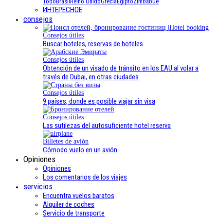
Todo
Brasil
Reino Unido
Grecia
Egipto
Zimbabue
ИНТЕРЕСНОЕ
consejos
Consejos útiles
Buscar hoteles, reservas de hoteles
Consejos útiles
Obtención de un visado de tránsito en los EAU al volar a
través de Dubai, en otras ciudades
Consejos útiles
9 países, donde es posible viajar sin visa
Consejos útiles
Las sutilezas del autosuficiente hotel reserva
Billetes de avión
Cómodo vuelo en un avión
Opiniones
Opiniones
Los comentarios de los viajes
servicios
Encuentra vuelos baratos
Alquiler de coches
Servicio de transporte