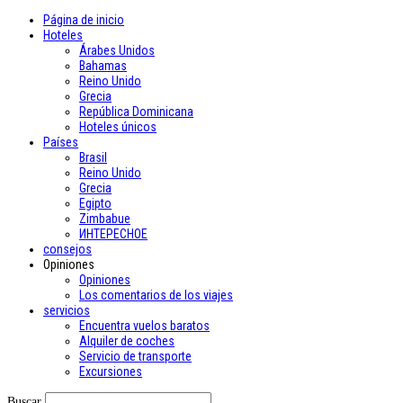
Página de inicio
Hoteles
Árabes Unidos
Bahamas
Reino Unido
Grecia
República Dominicana
Hoteles únicos
Países
Brasil
Reino Unido
Grecia
Egipto
Zimbabue
ИНТЕРЕСНОЕ
consejos
Opiniones
Opiniones
Los comentarios de los viajes
servicios
Encuentra vuelos baratos
Alquiler de coches
Servicio de transporte
Excursiones
Buscar