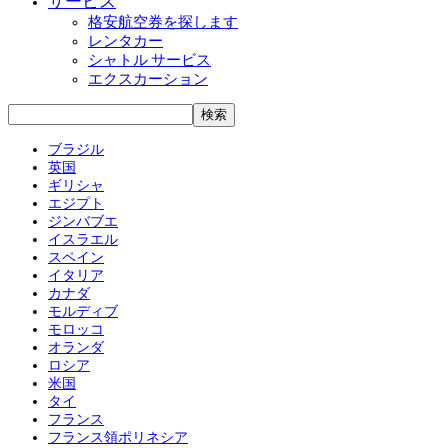
サービス
格安航空券を探します
レンタカー
シャトル サービス
エクスカーション
ブラジル
英国
ギリシャ
エジプト
ジンバブエ
イスラエル
スペイン
イタリア
カナダ
モルディブ
モロッコ
オランダ
ロシア
米国
タイ
フランス
フランス領ポリネシア