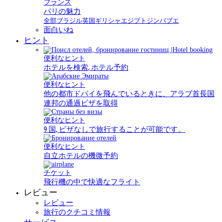
フランス
パリの魅力
全部
ブラジル
英国
ギリシャ
エジプト
ジンバブエ
面白いね
ヒント
便利なヒント
ホテルを検索, ホテル予約
便利なヒント
他の都市ドバイを飛んでいるときに、アラブ首長国
連邦の通過ビザを取得
便利なヒント
9 国, ビザなしで旅行することが可能です。
便利なヒント
自立ホテルの機微予約
チケット
飛行機の中で快適なフライト
レビュー
レビュー
旅行のクチコミ情報