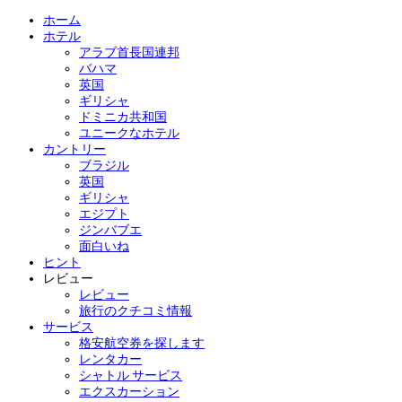
ホーム
ホテル
アラブ首長国連邦
バハマ
英国
ギリシャ
ドミニカ共和国
ユニークなホテル
カントリー
ブラジル
英国
ギリシャ
エジプト
ジンバブエ
面白いね
ヒント
レビュー
レビュー
旅行のクチコミ情報
サービス
格安航空券を探します
レンタカー
シャトル サービス
エクスカーション