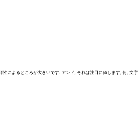
によるところが大きいです. アンド, それは注目に値します, 何, 文字通り