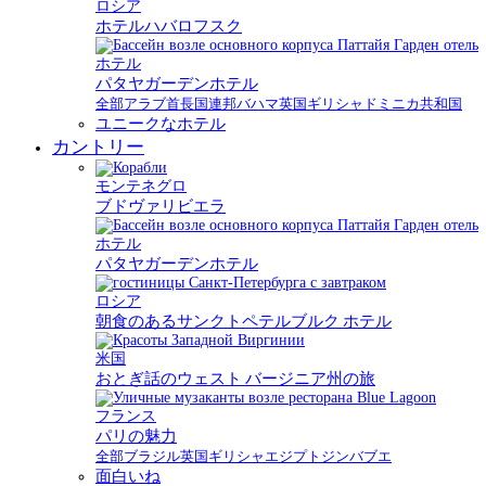
ロシア
ホテルハバロフスク
ホテル
パタヤガーデンホテル
全部
アラブ首長国連邦
バハマ
英国
ギリシャ
ドミニカ共和国
ユニークなホテル
カントリー
モンテネグロ
ブドヴァリビエラ
ホテル
パタヤガーデンホテル
ロシア
朝食のあるサンクトペテルブルク ホテル
米国
おとぎ話のウェスト バージニア州の旅
フランス
パリの魅力
全部
ブラジル
英国
ギリシャ
エジプト
ジンバブエ
面白いね