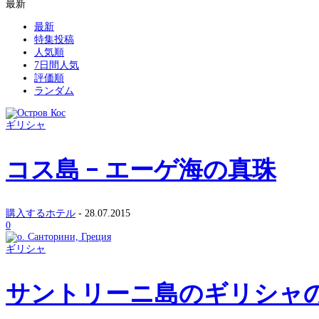
最新
最新
特集投稿
人気順
7日間人気
評価順
ランダム
ギリシャ
コス島 – エーゲ海の真珠
購入するホテル
-
28.07.2015
0
ギリシャ
サントリーニ島のギリシャの