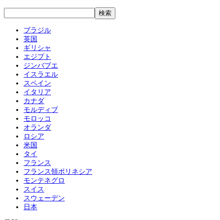
ブラジル
英国
ギリシャ
エジプト
ジンバブエ
イスラエル
スペイン
イタリア
カナダ
モルディブ
モロッコ
オランダ
ロシア
米国
タイ
フランス
フランス領ポリネシア
モンテネグロ
スイス
スウェーデン
日本