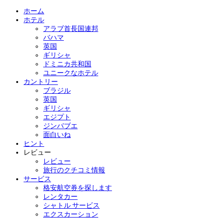
ホーム
ホテル
アラブ首長国連邦
バハマ
英国
ギリシャ
ドミニカ共和国
ユニークなホテル
カントリー
ブラジル
英国
ギリシャ
エジプト
ジンバブエ
面白いね
ヒント
レビュー
レビュー
旅行のクチコミ情報
サービス
格安航空券を探します
レンタカー
シャトル サービス
エクスカーション