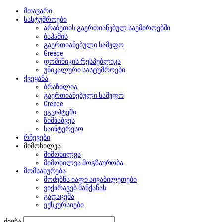
მთავარი
სასტუმროები
არაბეთის გაერთიანებულ საემიროებში
ბაჰამის
გაერთიანებული სამეფო
Greece
დომინიკის რესპუბლიკა
უნიკალური სასტუმროები
ქვეყანა
ბრაზილია
გაერთიანებული სამეფო
Greece
ეგვიპტეში
ზიმბაბვეს
საინტერესო
რჩევები
მიმოხილვა
მიმოხილვა
მიმოხილვა მოგზაურობა
მომსახურება
მოძებნა იაფი აივაბილეთები
ვიქირავებ მანქანას
გადაცემა
ექსკურსიები
ძიება