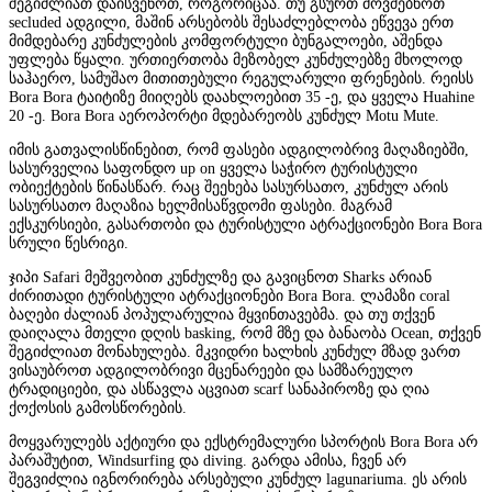
შეგიძლიათ დაისვენოთ, როგორიცაა. თუ გსურთ მოვძებნოთ
secluded ადგილი, მაშინ არსებობს შესაძლებლობა ეწვევა ერთ
მიმდებარე კუნძულების კომფორტული ბუნგალოები, აშენდა
უფლება წყალი. ურთიერთობა მეზობელ კუნძულებზე მხოლოდ
საჰაერო, სამუშაო მითითებული რეგულარული ფრენების. რეისს
Bora Bora ტაიტიზე მიიღებს დაახლოებით 35 -ე, და ყველა Huahine
20 -ე. Bora Bora აეროპორტი მდებარეობს კუნძულ Motu Mute.
იმის გათვალისწინებით, რომ ფასები ადგილობრივ მაღაზიებში,
სასურველია საფონდო up on ყველა საჭირო ტურისტული
ობიექტების წინასწარ. რაც შეეხება სასურსათო, კუნძულ არის
სასურსათო მაღაზია ხელმისაწვდომი ფასები. მაგრამ
ექსკურსიები, გასართობი და ტურისტული ატრაქციონები Bora Bora
სრული წესრიგი.
ჯიპი Safari მეშვეობით კუნძულზე და გავიცნოთ Sharks არიან
ძირითადი ტურისტული ატრაქციონები Bora Bora. ლამაზი coral
ბაღები ძალიან პოპულარულია მყვინთავებმა. და თუ თქვენ
დაიღალა მთელი დღის basking, რომ მზე და ბანაობა Ocean, თქვენ
შეგიძლიათ მონახულება. მკვიდრი ხალხის კუნძულ მზად ვართ
ვისაუბროთ ადგილობრივი მცენარეები და სამზარეულო
ტრადიციები, და ასწავლა აცვიათ scarf სანაპიროზე და ღია
ქოქოსის გამოსწორების.
მოყვარულებს აქტიური და ექსტრემალური სპორტის Bora Bora არ
პარაშუტით, Windsurfing და diving. გარდა ამისა, ჩვენ არ
შეგვიძლია იგნორირება არსებული კუნძულ lagunariuma. ეს არის