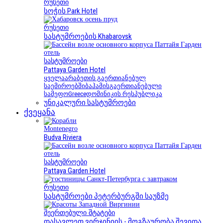
რუსეთი
სოჭის Park Hotel
რუსეთი
სასტუმროების Khabarovsk
სასტუმროები
Pattaya Garden Hotel
ყველა
არაბეთის გაერთიანებულ
საემიროებში
ბაჰამის
გაერთიანებული
სამეფო
Greece
დომინიკის რესპუბლიკა
უნიკალური სასტუმროები
ქვეყანა
Montenegro
Budva Riviera
სასტუმროები
Pattaya Garden Hotel
რუსეთი
სასტუმროები პეტერბურგში საუზმე
შეერთებული შტატები
დასავლეთ ვირჯინიის - მოგზაურობა შევიდა