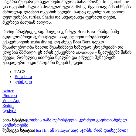
პატარა ბუნებრივი აკვარიუმი ახლოს სანაპიროზე. in lagunariume,
და ოკეანის ძალიან პოპულარულია diving. მყვინთავებმა იხსნება
მართლაც ლამაზი ოკეანის ხედები, სადაც შეგიძლიათ ნახოთ
დელფინები, turtles, Sharks და სხვადასხვა ფერადი თევზი,
მცურავი ძალიან ახლოს.
Diving პრაქტიკულად მთელი კუნძულ Bora Bora. რამდენიმე
ადგილობრივი ტურისტული სააგენტოები ორგანიზება
ექსკურსიების scuba diving. თუ ასევე Bora Bora გაქვთ
შესაძლებლობა ნახოთ შესანიშნავი საზღვაო ცხოვრებაში და
ყოფნის მშრალი. ეს არის ექსკურსია akvaskope – წყალქვეშა მინის
ქვედა, რომელიც იძირება წყალში და აძლევს მგზავრებს
უნიკალური ხედი საოცარი ზღვის ხედები.
TAGS
Bora-bora
კუნძული
twitter
Pinterest
WhatsApp
Reddit
დეპეშა
წინა სტატია
ცოდნის ბაზა ტურისტული. კერძები გაერთიანებულ
საემიროებში
შემდეგი სტატია
Hua Hin ან Pattaya? სად სჯობს, რომ დაისვენოთ?