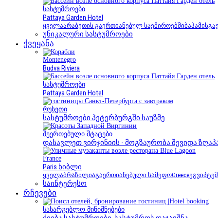
სასტუმროები
Pattaya Garden Hotel
ყველა
არაბეთის გაერთიანებულ საემიროებში
ბაჰამის
გა
უნიკალური სასტუმროები
ქვეყანა
Montenegro
Budva Riviera
სასტუმროები
Pattaya Garden Hotel
რუსეთი
სასტუმროები პეტერბურგში საუზმე
შეერთებული შტატები
დასავლეთ ვირჯინიის - მოგზაურობა შევიდა ზღაპ
France
Paris ხიბლი
ყველა
ბრაზილია
გაერთიანებული სამეფო
Greece
ეგვიპტეშ
საინტერესო
რჩევები
სასარგებლო მინიშნებები