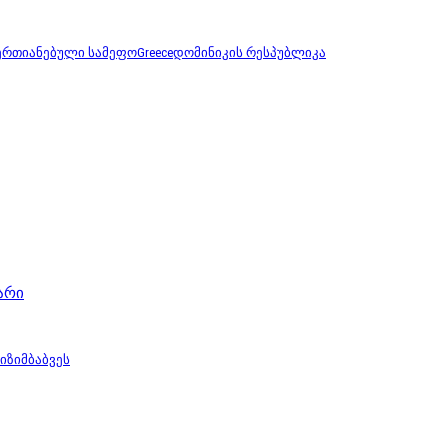
ერთიანებული სამეფო
Greece
დომინიკის რესპუბლიკა
არი
ი
ზიმბაბვეს