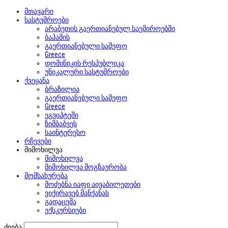
მთავარი
სასტუმროები
არაბეთის გაერთიანებულ საემიროებში
ბაჰამის
გაერთიანებული სამეფო
Greece
დომინიკის რესპუბლიკა
უნიკალური სასტუმროები
ქვეყანა
ბრაზილია
გაერთიანებული სამეფო
Greece
ეგვიპტეში
ზიმბაბვეს
საინტერესო
რჩევები
მიმოხილვა
მიმოხილვა
მიმოხილვა მოგზაურობა
მომსახურება
მოძებნა იაფი აივაბილეთები
ვიქირავებ მანქანას
გადაცემა
ექსკურსიები
ძიება