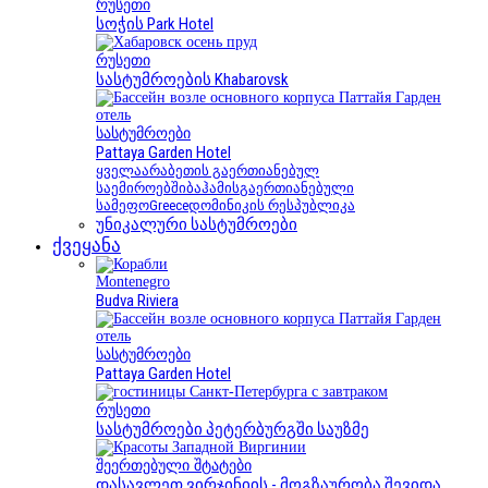
რუსეთი
სოჭის Park Hotel
რუსეთი
სასტუმროების Khabarovsk
სასტუმროები
Pattaya Garden Hotel
ყველა
არაბეთის გაერთიანებულ
საემიროებში
ბაჰამის
გაერთიანებული
სამეფო
Greece
დომინიკის რესპუბლიკა
უნიკალური სასტუმროები
ქვეყანა
Montenegro
Budva Riviera
სასტუმროები
Pattaya Garden Hotel
რუსეთი
სასტუმროები პეტერბურგში საუზმე
შეერთებული შტატები
დასავლეთ ვირჯინიის - მოგზაურობა შევიდა