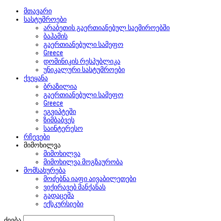
მთავარი
სასტუმროები
არაბეთის გაერთიანებულ საემიროებში
ბაჰამის
გაერთიანებული სამეფო
Greece
დომინიკის რესპუბლიკა
უნიკალური სასტუმროები
ქვეყანა
ბრაზილია
გაერთიანებული სამეფო
Greece
ეგვიპტეში
ზიმბაბვეს
საინტერესო
რჩევები
მიმოხილვა
მიმოხილვა
მიმოხილვა მოგზაურობა
მომსახურება
მოძებნა იაფი აივაბილეთები
ვიქირავებ მანქანას
გადაცემა
ექსკურსიები
ძიება