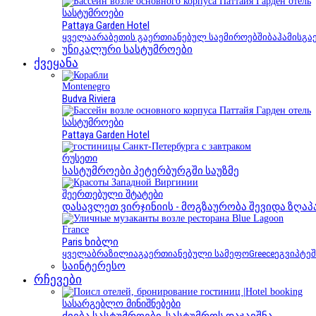
სასტუმროები
Pattaya Garden Hotel
ყველა
არაბეთის გაერთიანებულ საემიროებში
ბაჰამის
გა
უნიკალური სასტუმროები
ქვეყანა
Montenegro
Budva Riviera
სასტუმროები
Pattaya Garden Hotel
რუსეთი
სასტუმროები პეტერბურგში საუზმე
შეერთებული შტატები
დასავლეთ ვირჯინიის - მოგზაურობა შევიდა ზღაპ
France
Paris ხიბლი
ყველა
ბრაზილია
გაერთიანებული სამეფო
Greece
ეგვიპტეშ
საინტერესო
რჩევები
სასარგებლო მინიშნებები