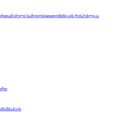
ერთიანებული სამეფო
Greece
დომინიკის რესპუბლიკა
არი
ი
ზიმბაბვეს