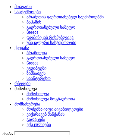
მთავარი
სასტუმროები
არაბეთის გაერთიანებულ საემიროებში
ბაჰამის
გაერთიანებული სამეფო
Greece
დომინიკის რესპუბლიკა
უნიკალური სასტუმროები
ქვეყანა
ბრაზილია
გაერთიანებული სამეფო
Greece
ეგვიპტეში
ზიმბაბვეს
საინტერესო
რჩევები
მიმოხილვა
მიმოხილვა
მიმოხილვა მოგზაურობა
მომსახურება
მოძებნა იაფი აივაბილეთები
ვიქირავებ მანქანას
გადაცემა
ექსკურსიები
ძიება