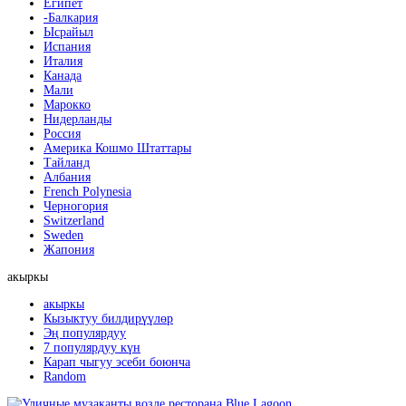
Египет
-Балкария
Ысрайыл
Испания
Италия
Канада
Мали
Марокко
Нидерланды
Россия
Америка Кошмо Штаттары
Тайланд
Албания
French Polynesia
Черногория
Switzerland
Sweden
Жапония
акыркы
акыркы
Кызыктуу билдирүүлөр
Эң популярдуу
7 популярдуу күн
Карап чыгуу эсеби боюнча
Random