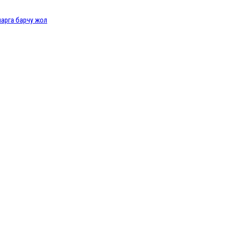
ларга барчу жол