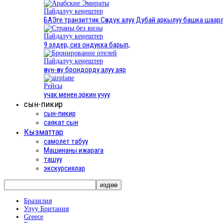
Пайдалуу кеңештер
БАЭге транзиттик Сөздүк алуу Дубай аркылуу башка шаар
Пайдалуу кеңештер
9 элдер, сиз ондукка барып,
Пайдалуу кеңештер
өзүн-өзү брондорду алуу аяр
Рейсы
учак менен эркин учуу
сын-пикир
сын-пикир
саякат сын
Кызматтар
самолет табуу
Машинаны ижарага
ташуу
экскурсиялар
Бразилия
Улуу Британия
Greece