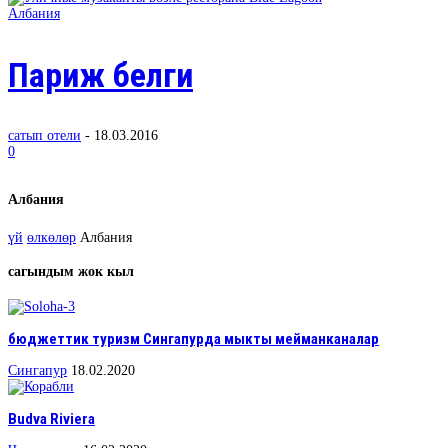
Албания
Париж белги
сатып отели
-
18.03.2016
0
Албания
үй
өлкөлөр
Албания
сагындым жок кыл
бюджеттик туризм Сингапурда мыкты мейманканалар
Сингапур
18.02.2020
Budva Riviera