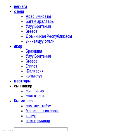
негизги
отели
Араб Эмираты
Багам аралдары
Улуу Британия
Greece
Доминикан Республикасы
уникалдуу отели
өлкөлөр
Бразилия
Улуу Британия
Greece
Египет
-Балкария
кызыктуу
шарттары
сын-пикир
сын-пикир
саякат сын
Кызматтар
самолет табуу
Машинаны ижарага
ташуу
экскурсиялар
издөө