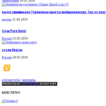
Черногория
16.02.2020
кызуу көлмөгө менен Түркиянын мыкты мейманканалар, Сиз эс аласы
индюк
21.04.2019
Сочи Park Hotel
Россия
23.03.2019
отели Курган
Россия
20.03.2019
купуялуулук
|
контакты
КӨП NEWS