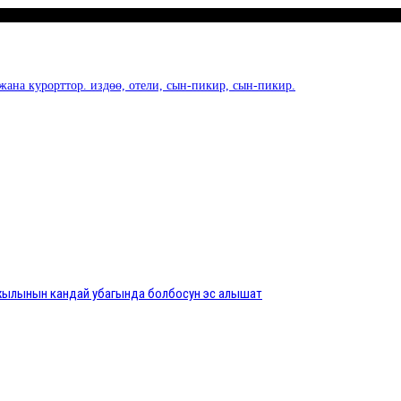
жана курорттор. издөө, отели, сын-пикир, сын-пикир.
з жылынын кандай убагында болбосун эс алышат