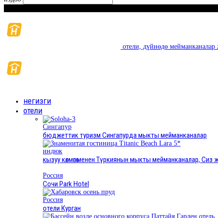
Ишемби, Август 8, 2026
отели, дүйнөдө мейманканалар 
негизги
отели
Сингапур
бюджеттик туризм Сингапурда мыкты мейманканалар
индюк
кызуу көлмөгө менен Түркиянын мыкты мейманканалар, Си
Россия
Сочи Park Hotel
Россия
отели Курган