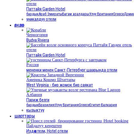
отели
Паттайя Garden Hotel
бардык
Араб Эмираты
Багам аралдары
Улуу Британия
Greece
Домин
уникалдуу отели
өлкөлөр
Черногория
Budva Riviera
отели
Паттайя Garden Hotel
Россия
мененки менен Санкт-Петербург шаарында отели
Америка Кошмо Штаттары
West Virginia - бир жомок бир саякат
Албания
Париж белги
бардык
Бразилия
Улуу Британия
Greece
Египет
-Балкария
кызыктуу
шарттары
Пайдалуу кеңештер
Издөө отели, Hotel отели