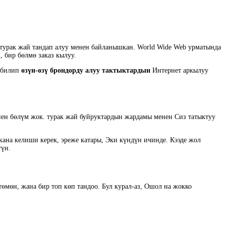
ү турак жай тандап алуу менен байланышкан. World Wide Web урматында
 бир бөлмө заказ кылуу.
у билип
өзүн-өзү брондорду алуу тактыктардын
Интернет аркылуу
нен бөлүм жок. турак жай буйруктардын жардамы менен Сиз татыктуу
кана келиши керек, эреже катары, Эки күндүн ичинде. Кээде жол
түн.
өмөн, жана бир топ көп тандоо. Бул курал-аз, Ошол на жокко