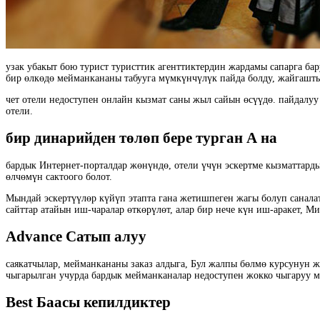
узак убакыт бою турист туристтик агенттиктердин жардамы сапарга ба
бир өлкөдө мейманкананы табууга мүмкүнчүлүк пайда болду, жайгаштыр
чет отели недоступен онлайн кызмат саны жыл сайын өсүүдө. пайдалуу 
отели.
бир динарийден төлөп бере турган А на
бардык Интернет-порталдар жөнүндө, отели үчүн эскертме кызматтард
өлчөмүн сактоого болот.
Мындай эскертүүлөр күйүп этапта гана жетишпеген жагы болуп саналат
сайттар атайын иш-чаралар өткөрүлөт, алар бир нече күн иш-аракет, М
Advance Сатып алуу
саякатчылар, мейманкананы заказ алдыга, Бул жалпы бөлмө курсунун ж
чыгарылган учурда бардык мейманканалар недоступен жокко чыгаруу м
Best Баасы кепилдиктер