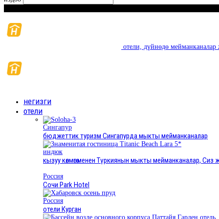
Ишемби, Август 8, 2026
отели, дүйнөдө мейманканалар 
негизги
отели
Сингапур
бюджеттик туризм Сингапурда мыкты мейманканалар
индюк
кызуу көлмөгө менен Түркиянын мыкты мейманканалар, Си
Россия
Сочи Park Hotel
Россия
отели Курган