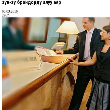
өзүн-өзү брондорду алуу аяр
06.03.2016
2267