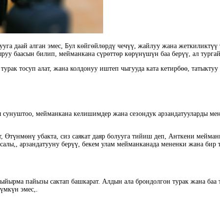
рууга даай алган эмес, Бул көйгөйлөрдү чечүү, жайлуу жана жеткиликтү
уу баасын билип, мейманкана сүрөттөр көрүнүшүн баа берүү, ал тургай,
турак тосуп алат, жана колдонуу иштеп чыгууда ката кетирбөө, татыкту
ы сунуштоо, мейманкана келишимдер жана сезондук арзандатууларды ме
, Өтүнмөнү убакта, сиз саякат даяр болууга тийиш деп, Анткени мейман
исалы,, арзандатууну берүү, бекем улам мейманканада мененки жана бир 
ыйырма пайызы сактап башкарат. Алдын ала брондолгон турак жана баа т
үмкүн эмес,.