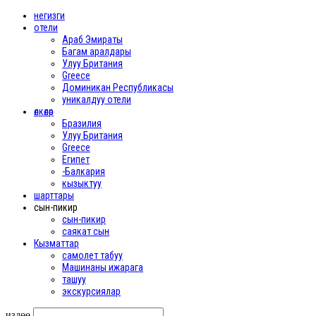
негизги
отели
Араб Эмираты
Багам аралдары
Улуу Британия
Greece
Доминикан Республикасы
уникалдуу отели
өлкөлөр
Бразилия
Улуу Британия
Greece
Египет
-Балкария
кызыктуу
шарттары
сын-пикир
сын-пикир
саякат сын
Кызматтар
самолет табуу
Машинаны ижарага
ташуу
экскурсиялар
издөө