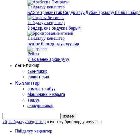
Пайдалуу кеңештер
БАЭге транзиттик Сөздүк алуу Дубай аркылуу башка шаар
Пайдалуу кеңештер
9 элдер, сиз ондукка барып,
Пайдалуу кеңештер
өзүн-өзү брондорду алуу аяр
Рейсы
учак менен эркин учуу
сын-пикир
сын-пикир
саякат сын
Кызматтар
самолет табуу
Машинаны ижарага
ташуу
экскурсиялар
үй
Пайдалуу кеңештер
өзүн-өзү брондорду алуу аяр
Пайдалуу кеңештер