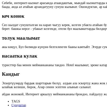
Себеби, интернет-кызмат арасында атаандаштык, мындай кызматтарды кө
баада, анда ал атайын арзандатууну сунуш кылынат. Ошондуктан, ар к
кеч конок
Сиз кылдат сунушталган на карап чыгуу керек, келген убакта атайын 
берет. башкы нерсе - убакыт келгенде, отели бул маалыматтарды билдир
толук маалымат
акы көңүл, Бул бөлмөдө күнүнө белгиленген бааны камтыйт. Эгерде су
насаатка кулак
туристтер баа менен мейманкананы тандоо. Hotel маалымат, эреже кат
Кандыг
Эскертүүлөрдү бардык шарттарын билүү. алдын ала эскертүү жана жок 
ылайык келиши, бирок, Алар сенин эсептен алынып салынат.
абдан жонокой, Интернет аркылуу мейманкананы брондоо, пайдалуу жан
TAGS
Сунуштар