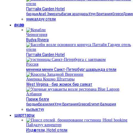
отели
Паттайя Garden Hotel
бардык
Араб Эмираты
Багам аралдары
Улуу Британия
Greece
Домин
уникалдуу отели
өлкөлөр
Черногория
Budva Riviera
отели
Паттайя Garden Hotel
Россия
мененки менен Санкт-Петербург шаарында отели
Америка Кошмо Штаттары
West Virginia - бир жомок бир саякат
Албания
Париж белги
бардык
Бразилия
Улуу Британия
Greece
Египет
-Балкария
кызыктуу
шарттары
Пайдалуу кеңештер
Издөө отели, Hotel отели