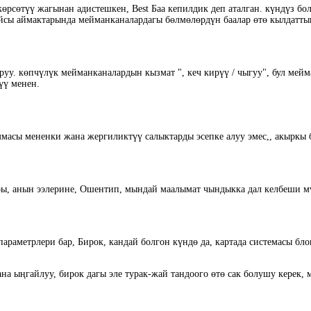
рсөтүү жагынан адистешкен, Best Баа кепилдик деп аталган. күндүз бол
айсы аймактарында мейманканалардагы бөлмөлөрдүн баалар өтө кылдатты
буруу. көпчүлүк мейманканалардын кызмат ", кеч кирүү / чыгуу", бул м
үү менен.
ммасы мененки жана жергиликтүү салыктарды эсепке алуу эмес,, акыркы 
ары, анын ээлерине, Ошентип, мындай маалымат чындыкка дал келбеши м
параметрлери бар, Бирок, кандай болгон күндө да, картада системасы б
а ыңгайлуу, бирок дагы эле турак-жай тандоого өтө сак болушу керек,