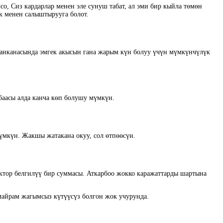
со, Сиз кардарлар менен эле сунуш табат, ал эми бир кыйла төмөн
к менен салыштырууга болот.
ейманканасында эмгек акысын гана жарым күн болуу үчүн мүмкүнчүлүк
баасы алда канча көп болушу мүмкүн.
үмкүн. Жакшы жатакана окуу, сол өтпөөсүн.
локтор белгилүү бир суммасы. Аткарбоо жокко каражаттарды шартына
 майрам жагымсыз күтүүсүз болгон жок учурунда.