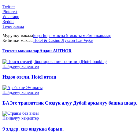
Twitter
Pinterest
Whatsapp
Reddit
Телеграмма
Мурунку макала
Бора Бора мыкты 5 мыкты мейманканалар
Кийинки макала
Hotel & Casino Луксор Las Vegas
Тектеш макалалар
Андан AUTHOR
Пайдалуу кеңештер
Издөө отели, Hotel отели
Пайдалуу кеңештер
БАЭге транзиттик Сөздүк алуу Дубай аркылуу башка шаар
Пайдалуу кеңештер
9 элдер, сиз ондукка барып,