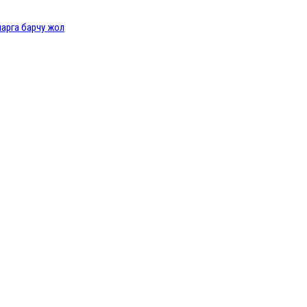
ларга барчу жол