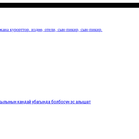
жана курорттор. издөө, отели, сын-пикир, сын-пикир.
з жылынын кандай убагында болбосун эс алышат