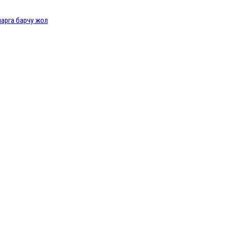
ларга барчу жол