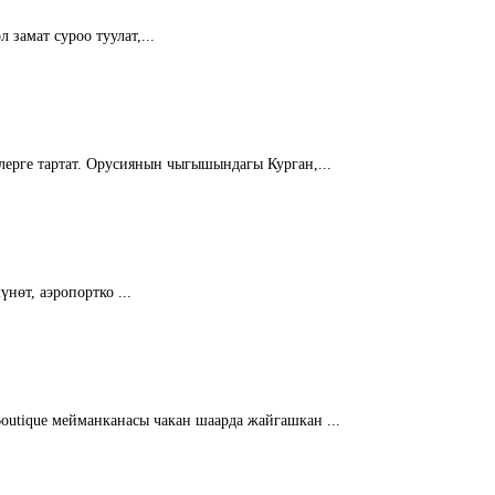
замат суроо туулат,...
лерге тартат. Орусиянын чыгышындагы Курган,...
нөт, аэропортко ...
Boutique мейманканасы чакан шаарда жайгашкан ...