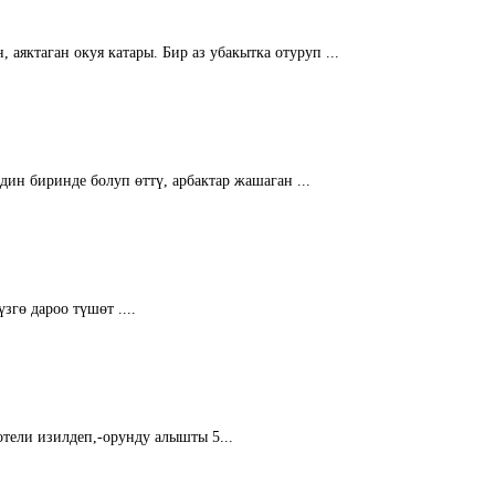
аяктаган окуя катары. Бир аз убакытка отуруп ...
н биринде болуп өттү, арбактар ​​жашаган ...
гө дароо түшөт ....
отели изилдеп,-орунду алышты 5...