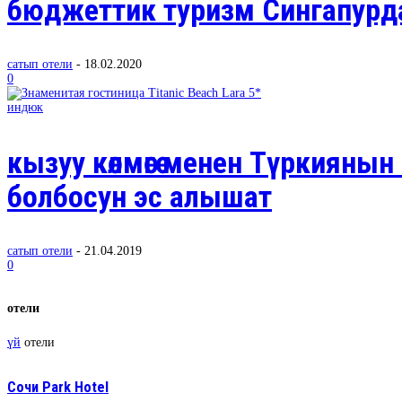
бюджеттик туризм Сингапур
сатып отели
-
18.02.2020
0
индюк
кызуу көлмөгө менен Түркиян
болбосун эс алышат
сатып отели
-
21.04.2019
0
отели
үй
отели
Сочи Park Hotel