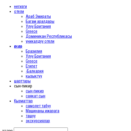
негизги
отели
Араб Эмираты
Багам аралдары
Улуу Британия
Greece
Доминикан Республикасы
уникалдуу отели
өлкөлөр
Бразилия
Улуу Британия
Greece
Египет
-Балкария
кызыктуу
шарттары
сын-пикир
сын-пикир
саякат сын
Кызматтар
самолет табуу
Машинаны ижарага
ташуу
экскурсиялар
издөө