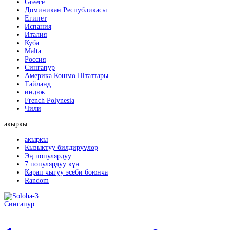
Greece
Доминикан Республикасы
Египет
Испания
Италия
Куба
Malta
Россия
Сингапур
Америка Кошмо Штаттары
Тайланд
индюк
French Polynesia
Чили
акыркы
акыркы
Кызыктуу билдирүүлөр
Эң популярдуу
7 популярдуу күн
Карап чыгуу эсеби боюнча
Random
Сингапур