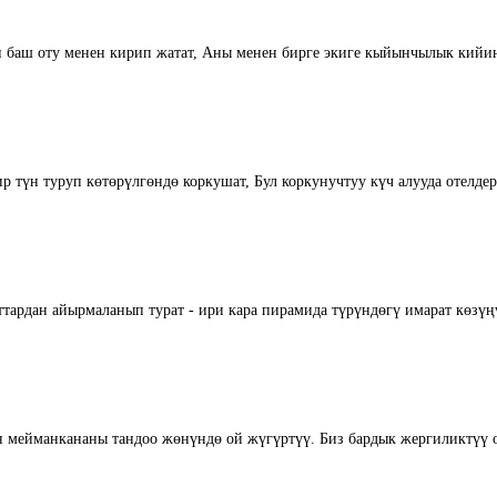
н баш оту менен кирип жатат, Аны менен бирге экиге кыйынчылык кийин, 
р түн туруп көтөрүлгөндө коркушат, Бул коркунучтуу күч алууда отелдерди
рдан айырмаланып турат - ири кара пирамида түрүндөгү имарат көзүңүз
йин мейманкананы тандоо жөнүндө ой жүгүртүү. Биз бардык жергиликтүү 