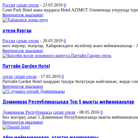
Россия
сатып отели
-
23.03.2019
0
Сочи Park Hotel жана мурдагы Hotel AZIMUT Олимпиада учурунда турист
Кененирээк маалымат
отели Курган
Россия
сатып отели
-
20.03.2019
0
кооз жерлер, театрлар, Хабаровскдеги музейлер жана мейманканалар - 
Кененирээк маалымат
Паттайя Garden Hotel
отели
сатып отели
-
17.03.2019
0
Паттайя Garden Hotel шаардын түндүк бөлүгүндө жайгашкан, жерде сону
Кененирээк маалымат
Доминикан Республикасында Top 5 мыкты мейманканалар
Доминикан Республикасы
сатып отели
-
08.05.2016
0
Биз жогорку алып 5 Доминикан Республикасында мыкты мейманканалар - 
Кененирээк маалымат
дүйнө мейманканалар, атактуу жазуучулары