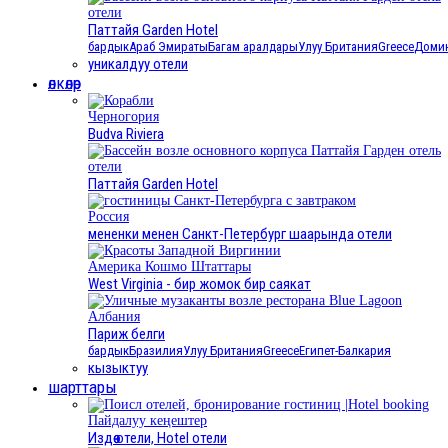
отели
Паттайя Garden Hotel
бардык
Араб Эмираты
Багам аралдары
Улуу Британия
Greece
Домин
уникалдуу отели
өлкөлөр
Черногория
Budva Riviera
отели
Паттайя Garden Hotel
Россия
мененки менен Санкт-Петербург шаарында отели
Америка Кошмо Штаттары
West Virginia - бир жомок бир саякат
Албания
Париж белги
бардык
Бразилия
Улуу Британия
Greece
Египет
-Балкария
кызыктуу
шарттары
Пайдалуу кеңештер
Издөө отели, Hotel отели