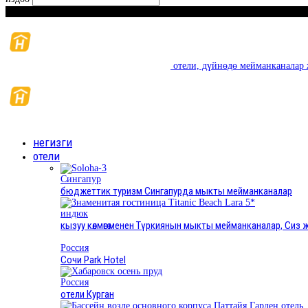
Ишемби, Август 8, 2026
отели, дүйнөдө мейманканалар 
негизги
отели
Сингапур
бюджеттик туризм Сингапурда мыкты мейманканалар
индюк
кызуу көлмөгө менен Түркиянын мыкты мейманканалар, Си
Россия
Сочи Park Hotel
Россия
отели Курган