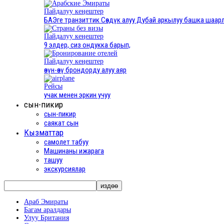
Пайдалуу кеңештер
БАЭге транзиттик Сөздүк алуу Дубай аркылуу башка шаар
Пайдалуу кеңештер
9 элдер, сиз ондукка барып,
Пайдалуу кеңештер
өзүн-өзү брондорду алуу аяр
Рейсы
учак менен эркин учуу
сын-пикир
сын-пикир
саякат сын
Кызматтар
самолет табуу
Машинаны ижарага
ташуу
экскурсиялар
Араб Эмираты
Багам аралдары
Улуу Британия