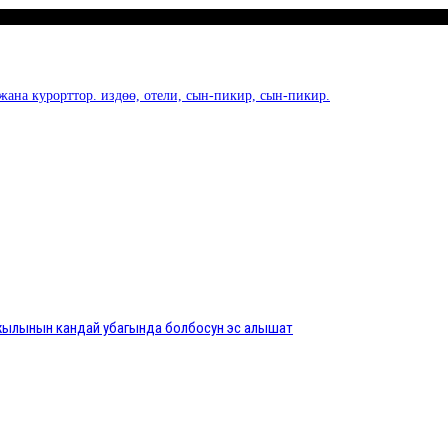
жана курорттор. издөө, отели, сын-пикир, сын-пикир.
з жылынын кандай убагында болбосун эс алышат