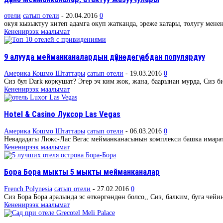
отели
сатып отели
-
20.04.2016
0
окуя кызыктуу китеп адамга окуп жатканда, эреже катары, толугу мене
Кененирээк маалымат
9 алууда мейманканалардын дүйнөдөгү абдан популярдуу
Америка Кошмо Штаттары
сатып отели
-
19.03.2016
0
Сиз бул Dark коркушат? Эгер эч ким жок, жана, баарынан мурда, Сиз би
Кененирээк маалымат
Hotel & Casino Луксор Las Vegas
Америка Кошмо Штаттары
сатып отели
-
06.03.2016
0
Невададагы Люкс-Лас Вегас мейманканасынын комплекси башка имаратта
Кененирээк маалымат
Бора Бора мыкты 5 мыкты мейманканалар
French Polynesia
сатып отели
-
27.02.2016
0
Сиз Бора Бора аралында эс өткөргөндөн болсо,, Сиз, балким, буга че
Кененирээк маалымат