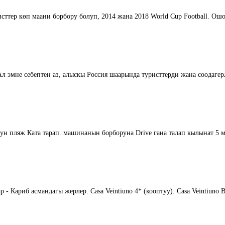
тер көп маани борбору болуп, 2014 жана 2018 World Cup Football. Ошол 
Ал эмне себептен аз, алыскы Россия шаарында туристтерди жана соодагер
н пляж Ката тарап. машинанын борборуна Drive гана талап кылынат 5 мү
Кариб асмандагы жерлер. Casa Veintiuno 4* (кооптуу). Casa Veintiuno 