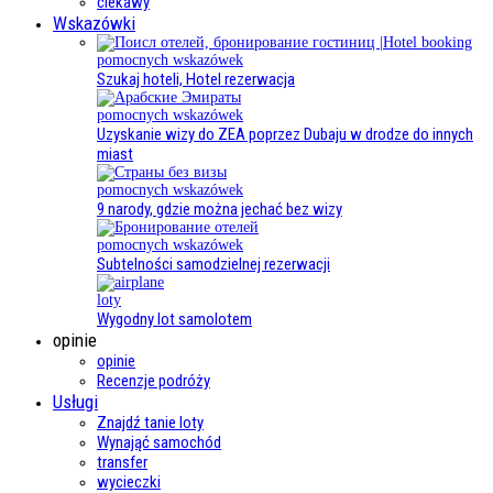
ciekawy
Wskazówki
pomocnych wskazówek
Szukaj hoteli, Hotel rezerwacja
pomocnych wskazówek
Uzyskanie wizy do ZEA poprzez Dubaju w drodze do innych
miast
pomocnych wskazówek
9 narody, gdzie można jechać bez wizy
pomocnych wskazówek
Subtelności samodzielnej rezerwacji
loty
Wygodny lot samolotem
opinie
opinie
Recenzje podróży
Usługi
Znajdź tanie loty
Wynająć samochód
transfer
wycieczki