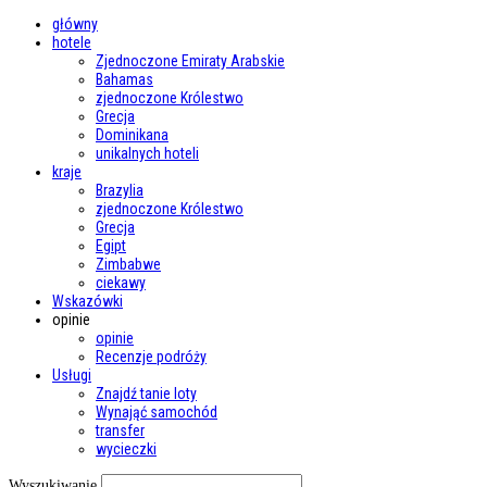
główny
hotele
Zjednoczone Emiraty Arabskie
Bahamas
zjednoczone Królestwo
Grecja
Dominikana
unikalnych hoteli
kraje
Brazylia
zjednoczone Królestwo
Grecja
Egipt
Zimbabwe
ciekawy
Wskazówki
opinie
opinie
Recenzje podróży
Usługi
Znajdź tanie loty
Wynająć samochód
transfer
wycieczki
Wyszukiwanie