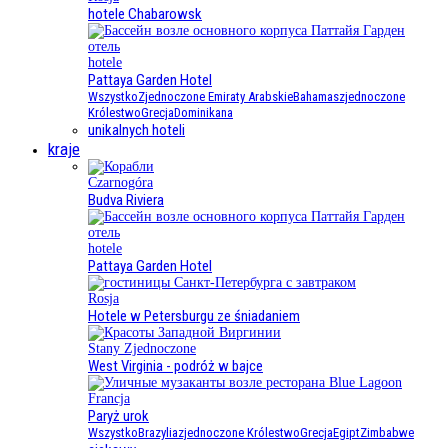
hotele Chabarowsk
hotele
Pattaya Garden Hotel
Wszystko
Zjednoczone Emiraty Arabskie
Bahamas
zjednoczone
Królestwo
Grecja
Dominikana
unikalnych hoteli
kraje
Czarnogóra
Budva Riviera
hotele
Pattaya Garden Hotel
Rosja
Hotele w Petersburgu ze śniadaniem
Stany Zjednoczone
West Virginia - podróż w bajce
Francja
Paryż urok
Wszystko
Brazylia
zjednoczone Królestwo
Grecja
Egipt
Zimbabwe