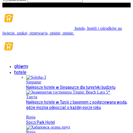
Sobota, Sierpień 8, 2026
hotele, hoteli i ośrodków na
świecie. szukaj, rezerwacja, opinie, opinie.
główny
hotele
Singapur
Najlepsze hotele w Singapurze dla turystyki budżetu
Turcja
Najlepsze hotele w Turcji z basenem z podgrzewaną wodą,
gdzie można odpocząć o każdej porze roku
Rosja
Soczi Park Hotel
Rosja