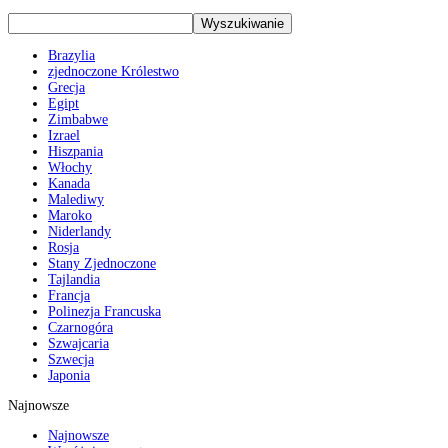
Brazylia
zjednoczone Królestwo
Grecja
Egipt
Zimbabwe
Izrael
Hiszpania
Włochy
Kanada
Malediwy
Maroko
Niderlandy
Rosja
Stany Zjednoczone
Tajlandia
Francja
Polinezja Francuska
Czarnogóra
Szwajcaria
Szwecja
Japonia
Najnowsze
Najnowsze