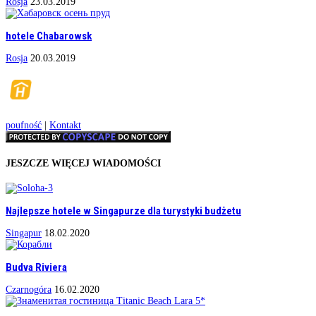
Rosja
23.03.2019
hotele Chabarowsk
Rosja
20.03.2019
poufność
|
Kontakt
JESZCZE WIĘCEJ WIADOMOŚCI
Najlepsze hotele w Singapurze dla turystyki budżetu
Singapur
18.02.2020
Budva Riviera
Czarnogóra
16.02.2020