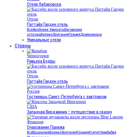
Отели Хабаровска
Отели
Паттайя Гарден отель
Все
Арабские Эмираты
Багамские
острова
Великобритания
Греция
Доминикана
Уникальные отели
Страны
Черногория
Ривьера Будвы
Отели
Паттайя Гарден отель
Россия
Гостиницы Санкт-Петербурга с завтраком
США
Западная Вирджиния – путешествие в сказку
Франция
Очарование Парижа
Все
Бразилия
Великобритания
Греция
Египет
Зимбабве