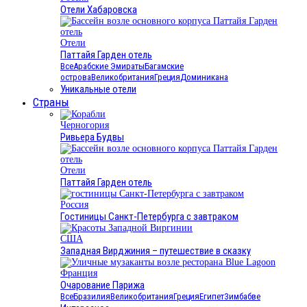
Отели Хабаровска
Отели
Паттайя Гарден отель
Все
Арабские Эмираты
Багамские
острова
Великобритания
Греция
Доминикана
Уникальные отели
Страны
Черногория
Ривьера Будвы
Отели
Паттайя Гарден отель
Россия
Гостиницы Санкт-Петербурга с завтраком
США
Западная Вирджиния – путешествие в сказку
Франция
Очарование Парижа
Все
Бразилия
Великобритания
Греция
Египет
Зимбабве