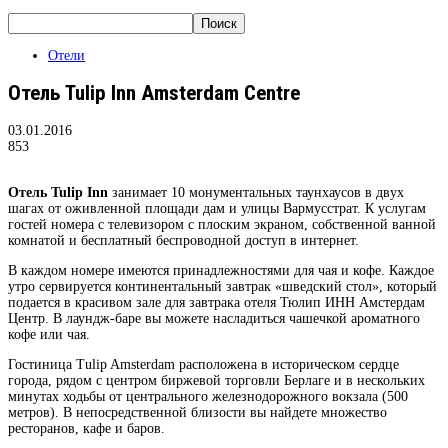
Отели
Отель Tulip Inn Amsterdam Centre
03.01.2016
853
Отель Tulip Inn
занимает 10 монументальных таунхаусов в двух
шагах от оживленной площади дам и улицы Вармусстрат. К услугам
гостей номера с телевизором с плоским экраном, собственной ванной
комнатой и бесплатный беспроводной доступ в интернет.
В каждом номере имеются принадлежностями для чая и кофе. Каждое
утро сервируется континентальный завтрак «шведский стол», который
подается в красивом зале для завтрака отеля Тюлип ИНН Амстердам
Центр. В лаундж-баре вы можете насладиться чашечкой ароматного
кофе или чая.
Гостиница Tulip Amsterdam расположена в историческом сердце
города, рядом с центром биржевой торговли Берлаге и в нескольких
минутах ходьбы от центрального железнодорожного вокзала (500
метров). В непосредственной близости вы найдете множество
ресторанов, кафе и баров.