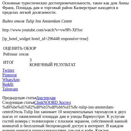
Основные туристические достопримечательности, такие как дом Анны
Франк, Площадь дам и торговый район Калверстраат находятся в
пределах легкой досягаемости.
Видео отеля Tulip Inn Amsterdam Centre
http://www.youtube.com/watch?v=vw9Pi-XFfoc
[tp_hotel_widget hotel_id=296448 responsive=true]
ОЦЕНИТЬ ОБЗОР
Рейтинг отеля
3
ИТОГ
КОНЕЧНЫЙ РЕЗУЛЬТАТ
Twitter
Pinterest
WhatsApp
ReddIt
Telegram
Предыдущая статья
Амстердам
Следующая статья
ClinkNOORD Хостел
%d0%be%d1%82%d0%b5%d0%bb%d1%8c-tulip-inn-amsterdam-
centre
Отель Tulip Inn занимает 10 монументальных таунхаусов в двух
шагах от оживленной площади дам и улицы Вармусстрат. К услугам
гостей номера с телевизором с плоским экраном, собственной ванной
комнатой и бесплатный беспроводной доступ в интернет. В каждом
номере имеются принадлежностями для чая и кофе. Каждое...