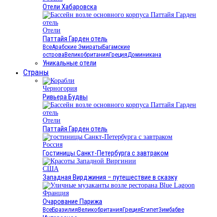
Отели Хабаровска
Отели
Паттайя Гарден отель
Все
Арабские Эмираты
Багамские
острова
Великобритания
Греция
Доминикана
Уникальные отели
Страны
Черногория
Ривьера Будвы
Отели
Паттайя Гарден отель
Россия
Гостиницы Санкт-Петербурга с завтраком
США
Западная Вирджиния – путешествие в сказку
Франция
Очарование Парижа
Все
Бразилия
Великобритания
Греция
Египет
Зимбабве