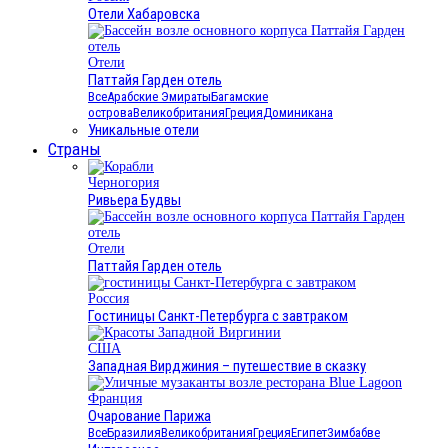
Отели Хабаровска
Отели
Паттайя Гарден отель
Все
Арабские Эмираты
Багамские
острова
Великобритания
Греция
Доминикана
Уникальные отели
Страны
Черногория
Ривьера Будвы
Отели
Паттайя Гарден отель
Россия
Гостиницы Санкт-Петербурга с завтраком
США
Западная Вирджиния – путешествие в сказку
Франция
Очарование Парижа
Все
Бразилия
Великобритания
Греция
Египет
Зимбабве