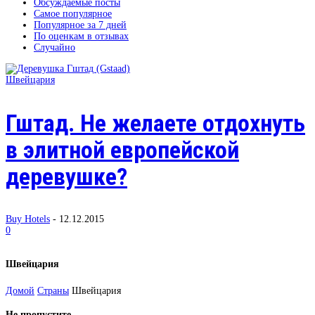
Обсуждаемые посты
Самое популярное
Популярное за 7 дней
По оценкам в отзывах
Случайно
Швейцария
Гштад. Не желаете отдохнуть
в элитной европейской
деревушке?
Buy Hotels
-
12.12.2015
0
Швейцария
Домой
Страны
Швейцария
Не пропустите