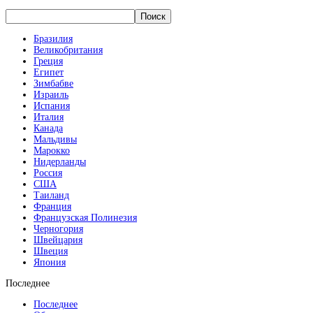
Бразилия
Великобритания
Греция
Египет
Зимбабве
Израиль
Испания
Италия
Канада
Мальдивы
Марокко
Нидерланды
Россия
США
Таиланд
Франция
Французская Полинезия
Черногория
Швейцария
Швеция
Япония
Последнее
Последнее