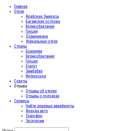
Главная
Отели
Арабские Эмираты
Багамские острова
Великобритания
Греция
Доминикана
Уникальные отели
Страны
Бразилия
Великобритания
Греция
Египет
Зимбабве
Интересное
Cоветы
Отзывы
Отзывы об отелях
Отзывы о поездках
Сервисы
Найти дешевые авиабилеты
Аренда авто
Трансфер
Экскурсии
Поиск