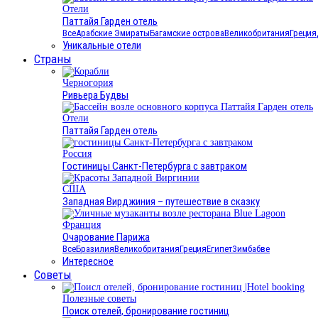
Отели
Паттайя Гарден отель
Все
Арабские Эмираты
Багамские острова
Великобритания
Греция
Уникальные отели
Страны
Черногория
Ривьера Будвы
Отели
Паттайя Гарден отель
Россия
Гостиницы Санкт-Петербурга с завтраком
США
Западная Вирджиния – путешествие в сказку
Франция
Очарование Парижа
Все
Бразилия
Великобритания
Греция
Египет
Зимбабве
Интересное
Cоветы
Полезные советы
Поиск отелей, бронирование гостиниц